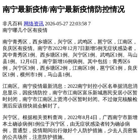
南宁最新疫情/南宁最新疫情防控情况
非凡百科
网络资讯
2026-05-27 22:03:58
7
南宁哪几个区有疫情
南宁青秀区，西乡塘区，兴宁区，武鸣区，邕宁区，江南区，
良庆区有疫情。南宁市2022年12月7日新增5例无症状感染者，
其中青秀区1例、西乡塘区1例、兴宁区1例、武鸣区1例、马山
县1例。12月6日，南宁新增16例病例。其中包括：青秀区6
例，兴宁区3例，西乡塘区2例，江南区1例，邕宁区1例，良庆
区1例，横州市1例，马山县1例。
江南区。南宁疫情最新消息：2022南宁封控小区名单据消息消
息显示，因疫情防控，南宁市江南区富乐新城惠民安居小区暂
时封闭，南宁市江南区上贤湾小区暂时封闭。不过做完核酸检
测后应该很快就会解封了。
兴宁区。根据相关资料查询，2022年8月4日，广西南宁市新增
本土确诊病例1例位于兴宁区，由无症状感染者转为确诊病
例，普通型，疫情期间出行做好个人防护措施，少去人员密集
的公共场所，注意防护措施。