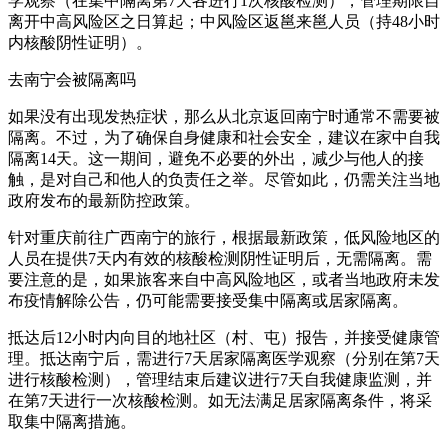
学观察（在集中隔离第7天各进行1次核酸检测），管理期限自
离开中高风险区之日算起；中风险区返邕来邕人员（持48小时
内核酸阴性证明）。
去南宁会被隔离吗
如果没有出现发热症状，那么从北京返回南宁时通常不需要被
隔离。不过，为了确保自身健康和社会安全，建议在家中自我
隔离14天。这一期间，避免不必要的外出，减少与他人的接
触，是对自己和他人的负责任之举。尽管如此，仍需关注当地
政府发布的最新防控政策。
针对重庆前往广西南宁的旅行，根据最新政策，低风险地区的
人员在提供7天内有效的核酸检测阴性证明后，无需隔离。需
要注意的是，如果旅客来自中高风险地区，或者当地政府未发
布疫情解除公告，仍可能需要接受集中隔离或居家隔离。
抵达后12小时内向目的地社区（村、屯）报告，并接受健康管
理。抵达南宁后，需进行7天居家隔离医学观察（分别在第7天
进行核酸检测），管理结束后建议进行7天自我健康监测，并
在第7天进行一次核酸检测。如无法满足居家隔离条件，将采
取集中隔离措施。