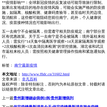
**疫情影响**：全球新冠疫情的反复波动可能导致旅行限制。
如果出发地或目的地存在疫情风险，可能会实施严格的防疫措
施，如隔离、核酸检测、健康码查验等，甚至临时关闭边境、
取消航班，这些都可能阻碍您前往南宁。此外，个人健康状
况、疫苗接种情况也可能影响出行。
五一去南宁不会被隔离，但需遵守相关防疫规定；南宁部分景
区有优惠政策。关于五一去南宁是否会被隔离：境外返桂来桂
人员：需实行“14天集中隔离医学观察+14天居家隔离医学观察
+2次核酸检测+1次血清抗体检测”的管控措施。湖北省和武汉
市返桂来桂人员：需按照相关健康管理操作指南和紧急通知执
行。
标签：
南宁最新疫情
本文地址：
http://www.ffidc.cn/31602.html
文章来源：
非凡百科
版权声明：
除非特别标注，否则均为本站原创文章，转载时请
以链接形式注明文章出处。
上一篇
贵州新增确诊病例1例/贵州新增病列
下一篇
保定疫情最新消息今天/保定疫情最新消息肺炎疫情