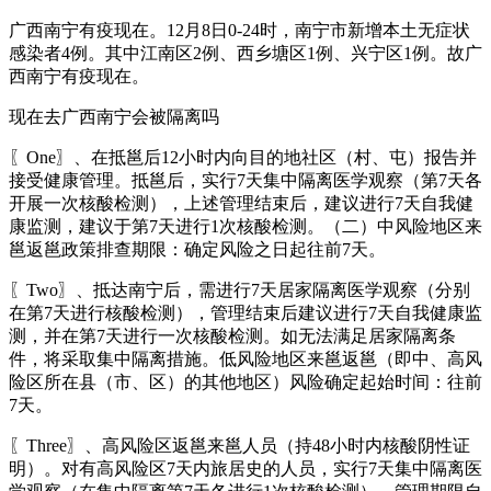
广西南宁有疫现在。12月8日0-24时，南宁市新增本土无症状
感染者4例。其中江南区2例、西乡塘区1例、兴宁区1例。故广
西南宁有疫现在。
现在去广西南宁会被隔离吗
〖One〗、在抵邕后12小时内向目的地社区（村、屯）报告并
接受健康管理。抵邕后，实行7天集中隔离医学观察（第7天各
开展一次核酸检测），上述管理结束后，建议进行7天自我健
康监测，建议于第7天进行1次核酸检测。（二）中风险地区来
邕返邕政策排查期限：确定风险之日起往前7天。
〖Two〗、抵达南宁后，需进行7天居家隔离医学观察（分别
在第7天进行核酸检测），管理结束后建议进行7天自我健康监
测，并在第7天进行一次核酸检测。如无法满足居家隔离条
件，将采取集中隔离措施。低风险地区来邕返邕（即中、高风
险区所在县（市、区）的其他地区）风险确定起始时间：往前
7天。
〖Three〗、高风险区返邕来邕人员（持48小时内核酸阴性证
明）。对有高风险区7天内旅居史的人员，实行7天集中隔离医