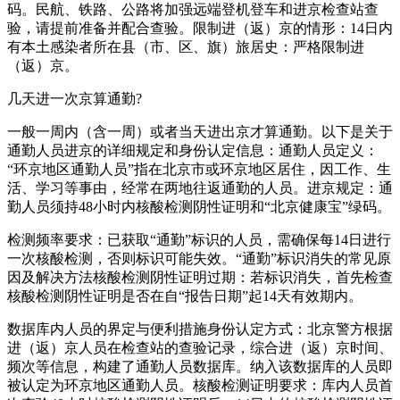
码。民航、铁路、公路将加强远端登机登车和进京检查站查
验，请提前准备并配合查验。限制进（返）京的情形：14日内
有本土感染者所在县（市、区、旗）旅居史：严格限制进
（返）京。
几天进一次京算通勤?
一般一周内（含一周）或者当天进出京才算通勤。以下是关于
通勤人员进京的详细规定和身份认定信息：通勤人员定义：
“环京地区通勤人员”指在北京市或环京地区居住，因工作、生
活、学习等事由，经常在两地往返通勤的人员。进京规定：通
勤人员须持48小时内核酸检测阴性证明和“北京健康宝”绿码。
检测频率要求：已获取“通勤”标识的人员，需确保每14日进行
一次核酸检测，否则标识可能失效。“通勤”标识消失的常见原
因及解决方法核酸检测阴性证明过期：若标识消失，首先检查
核酸检测阴性证明是否在自“报告日期”起14天有效期内。
数据库内人员的界定与便利措施身份认定方式：北京警方根据
进（返）京人员在检查站的查验记录，综合进（返）京时间、
频次等信息，构建了通勤人员数据库。纳入该数据库的人员即
被认定为环京地区通勤人员。核酸检测证明要求：库内人员首