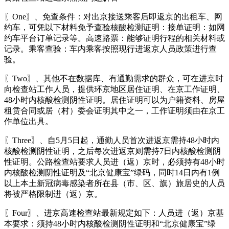
〖One〗、免查条件：对出京接送乘客后即返京的出租车、网
约车，可凭以下材料免予查验核酸检测证明：接单证明：如网
约车平台订单记录等。高速路票：能够证明行程的相关材料或
记录。乘客查验：车内乘客按照现行进返京人员政策进行查
验。
〖Two〗、其他不在数据库、有通勤需求的群众，可在进京时
向检查站工作人员，提供环京地区居住证明、在京工作证明、
48小时内核酸检测阴性证明。居住证明可以为户籍资料、房屋
租赁合同或居（村）委会证明其中之一，工作证明须由在京工
作单位出具。
〖Three〗、自5月5日起，通勤人员首次进返京需持48小时内
核酸检测阴性证明，之后每次进返京则需持7日内核酸检测阴
性证明。公路检查站要求人员进（返）京时，必须持有48小时
内核酸检测阴性证明及“北京健康宝”绿码，同时14日内有1例
以上本土新冠病毒感染者所在县（市、区、旗）旅居史的人员
将被严格限制进（返）京。
〖Four〗、进京高速检查站最新规定如下：人员进（返）京基
本要求：须持48小时内核酸检测阴性证明和“北京健康宝”绿