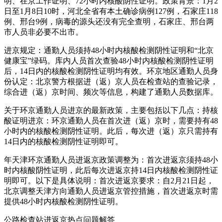
明、在京工作证明、72小时内核酸阴性证明。政策背景：1月2
日至1月8日10时，河北全省有本土确诊病例127例，石家庄118
例、邢台9例，病毒的源头还没有完全查明，石家庄、邢台两
市人员非必要不出市。
进京规定：通勤人员须持48小时内核酸检测阴性证明和“北京
健康宝”绿码。库内人员首次查验48小时内核酸检测阴性证明
后，14日内的核酸检测阴性证明均有效。环京地区通勤人员身
份认定：北京警方根据进（返）京人员在检查站的查验记录，
综合进（返）京时间、频次等信息，构建了通勤人员数据库。
关于环京通勤人员进京的最新政策，主要包括以下几点：持核
酸证明进京：环京通勤人员在首次进（返）京时，需要持有48
小时内的核酸检测阴性证明。此后，每次进（返）京只需持有
14日内的核酸检测阴性证明即可。
年天津环京通勤人员进返京政策调整为：首次进返京须持48小
时内核酸阴性证明，此后每次进返京持14日内核酸检测阴性证
明即可。以下是具体说明：首次进返京要求：自2月21日起，
北京调整天津方向通勤人员进返京管控措施，首次进返京时需
提供48小时内核酸检测阴性证明。
公路检查站进返京热点问题解答