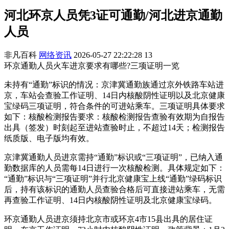
河北环京人员凭3证可通勤/河北进京通勤
人员
非凡百科
网络资讯
2026-05-27 22:22:28
13
环京通勤人员火车进京要求有哪些?三项证明一览
未持有“通勤”标识的情况：京津冀通勤族通过京外铁路车站进
京，车站会查验工作证明、14日内核酸阴性证明以及北京健康
宝绿码三项证明，符合条件的可进站乘车。三项证明具体要求
如下：核酸检测报告要求：核酸检测报告查验有效期为自报告
出具（签发）时刻起至进站查验时止，不超过14天；检测报告
纸质版、电子版均有效。
京津冀通勤人员进京需持“通勤”标识或“三项证明”，已纳入通
勤数据库的人员需每14日进行一次核酸检测。具体规定如下：
“通勤”标识与“三项证明”并行北京健康宝上线“通勤”绿码标识
后，持有该标识的通勤人员查验合格后可直接进站乘车，无需
再查验工作证明、14日内核酸阴性证明及北京健康宝绿码。
环京通勤人员进京须持北京市或环京4市15县出具的居住证