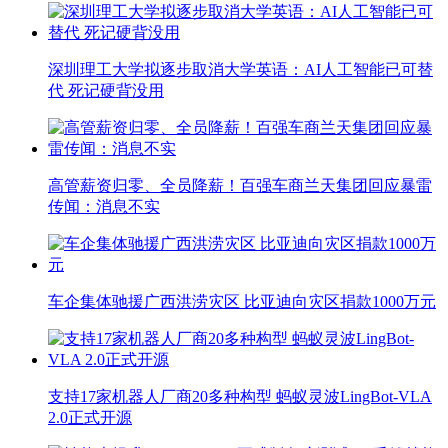
深圳理工大学拟逐步取消大学英语：AI人工智能已可替
代 死记硬背没用
高管薪资归零、全员降薪！百强车商兰天集团回应暴雷
传闻：消息不实
车企集体驰援广西洪涝灾区 比亚迪向灾区捐款1000万元
支持17家机器人厂商20多种构型 蚂蚁灵波LingBot-VLA
2.0正式开源