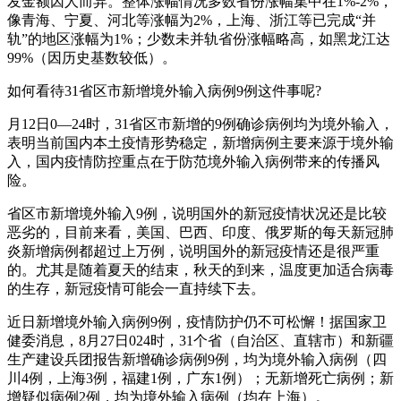
发金额因人而异。整体涨幅情况多数省份涨幅集中在1%-2%，
像青海、宁夏、河北等涨幅为2%，上海、浙江等已完成“并
轨”的地区涨幅为1%；少数未并轨省份涨幅略高，如黑龙江达
99%（因历史基数较低）。
如何看待31省区市新增境外输入病例9例这件事呢?
月12日0—24时，31省区市新增的9例确诊病例均为境外输入，
表明当前国内本土疫情形势稳定，新增病例主要来源于境外输
入，国内疫情防控重点在于防范境外输入病例带来的传播风
险。
省区市新增境外输入9例，说明国外的新冠疫情状况还是比较
恶劣的，目前来看，美国、巴西、印度、俄罗斯的每天新冠肺
炎新增病例都超过上万例，说明国外的新冠疫情还是很严重
的。尤其是随着夏天的结束，秋天的到来，温度更加适合病毒
的生存，新冠疫情可能会一直持续下去。
近日新增境外输入病例9例，疫情防护仍不可松懈！据国家卫
健委消息，8月27日024时，31个省（自治区、直辖市）和新疆
生产建设兵团报告新增确诊病例9例，均为境外输入病例（四
川4例，上海3例，福建1例，广东1例）；无新增死亡病例；新
增疑似病例2例，均为境外输入病例（均在上海）。