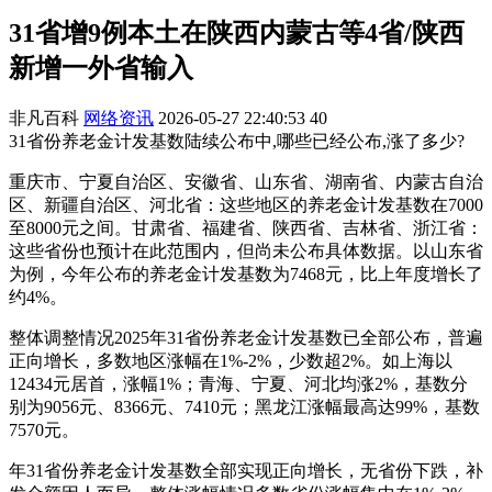
31省增9例本土在陕西内蒙古等4省/陕西
新增一外省输入
非凡百科
网络资讯
2026-05-27 22:40:53
40
31省份养老金计发基数陆续公布中,哪些已经公布,涨了多少?
重庆市、宁夏自治区、安徽省、山东省、湖南省、内蒙古自治
区、新疆自治区、河北省：这些地区的养老金计发基数在7000
至8000元之间。甘肃省、福建省、陕西省、吉林省、浙江省：
这些省份也预计在此范围内，但尚未公布具体数据。以山东省
为例，今年公布的养老金计发基数为7468元，比上年度增长了
约4%。
整体调整情况2025年31省份养老金计发基数已全部公布，普遍
正向增长，多数地区涨幅在1%-2%，少数超2%。如上海以
12434元居首，涨幅1%；青海、宁夏、河北均涨2%，基数分
别为9056元、8366元、7410元；黑龙江涨幅最高达99%，基数
7570元。
年31省份养老金计发基数全部实现正向增长，无省份下跌，补