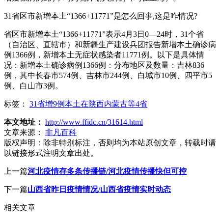
31省区市新增本土“1366+11771”是怎么回事,这是咋情况?
省区市新增本土“1366+11771”表示4月3日0—24时，31个省
（自治区、直辖市）和新疆生产建设兵团报告新增本土确诊病
例1366例，新增本土无症状感染者11771例。以下是具体情
况：新增本土确诊病例1366例：分布地区及数量：吉林836
例，其中长春市574例、吉林市244例、白城市10例、四平市5
例、白山市3例。
标签：
31省增9例本土在陕西内蒙古等4省
本文地址：
http://www.ffidc.cn/31614.html
文章来源：
非凡百科
版权声明：
除非特别标注，否则均为本站原创文章，转载时请
以链接形式注明文章出处。
上一篇
河北疫情存多条传播链/河北疫情传播快但可控
下一篇
山西省昨日疫情情况/山西省疫情实时动态
相关文章