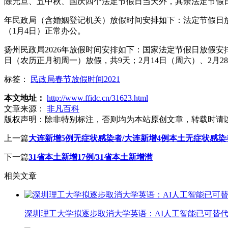
除元旦、五中秋、国庆四个法定节假日当天外，其余法定节假
年民政局（含婚姻登记机关）放假时间安排如下：法定节假日放
（1月4日）正常办公。
扬州民政局2026年放假时间安排如下：国家法定节假日放假安排
日（农历正月初周一）放假，共9天；2月14日（周六）、2月2
标签：
民政局春节放假时间2021
本文地址：
http://www.ffidc.cn/31623.html
文章来源：
非凡百科
版权声明：
除非特别标注，否则均为本站原创文章，转载时请
上一篇
大连新增5例无症状感染者/大连新增4例本土无症状感染
下一篇
31省本土新增17例/31省本土新增潸
相关文章
深圳理工大学拟逐步取消大学英语：AI人工智能已可替代