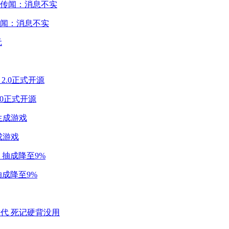
闻：消息不实
2.0正式开源
成游戏
成降至9%