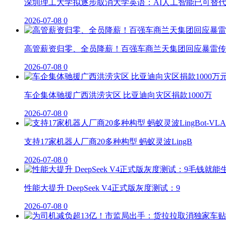
深圳理工大学拟逐步取消大学英语：AI人工智能已可替
2026-07-08
0
高管薪资归零、全员降薪！百强车商兰天集团回应暴雷传
2026-07-08
0
车企集体驰援广西洪涝灾区 比亚迪向灾区捐款1000万
2026-07-08
0
支持17家机器人厂商20多种构型 蚂蚁灵波LingB
2026-07-08
0
性能大提升 DeepSeek V4正式版灰度测试：9
2026-07-08
0