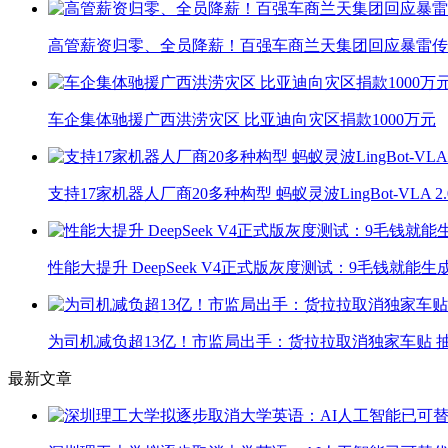
高管薪资归零、全员降薪！百强车商兰天集团回应暴雷传
车企集体驰援广西洪涝灾区 比亚迪向灾区捐款1000万元
支持17家机器人厂商20多种构型 蚂蚁灵波LingBot-VLA 
性能大提升 DeepSeek V4正式版灰度测试：9毛钱就能生
为司机减负超13亿！市监局出手：货拉拉取消独家车贴 抽
最新文章