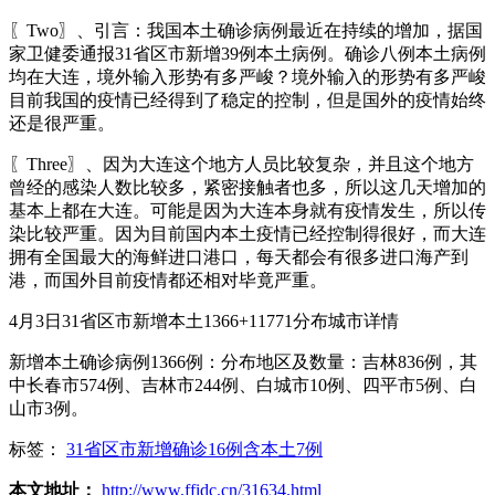
〖Two〗、引言：我国本土确诊病例最近在持续的增加，据国
家卫健委通报31省区市新增39例本土病例。确诊八例本土病例
均在大连，境外输入形势有多严峻？境外输入的形势有多严峻
目前我国的疫情已经得到了稳定的控制，但是国外的疫情始终
还是很严重。
〖Three〗、因为大连这个地方人员比较复杂，并且这个地方
曾经的感染人数比较多，紧密接触者也多，所以这几天增加的
基本上都在大连。可能是因为大连本身就有疫情发生，所以传
染比较严重。因为目前国内本土疫情已经控制得很好，而大连
拥有全国最大的海鲜进口港口，每天都会有很多进口海产到
港，而国外目前疫情都还相对毕竟严重。
4月3日31省区市新增本土1366+11771分布城市详情
新增本土确诊病例1366例：分布地区及数量：吉林836例，其
中长春市574例、吉林市244例、白城市10例、四平市5例、白
山市3例。
标签：
31省区市新增确诊16例含本土7例
本文地址：
http://www.ffidc.cn/31634.html