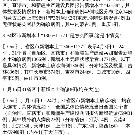
区、直辖市）和新疆生产建设兵团报告新增本土“42+38”，具
体数据及情况如下：新增本土确诊病例42例地区分布北京14例
内蒙古13例上海9例辽宁3例河北2例重庆1例特殊情况含4例由
无症状感染者转为确诊病例，其中内蒙古3例、重庆1例。
31省区市新增本土“1366+11771”是怎么回事,这是咋情况?
〖One〗、省区市新增本土“1366+11771”表示4月3日0—24
时，31个省（自治区、直辖市）和新疆生产建设兵团报告新增
本土确诊病例1366例，新增本土无症状感染者11771例。以下
是具体情况：新增本土确诊病例1366例：分布地区及数量：吉
林836例，其中长春市574例、吉林市244例、白城市10例、四
平市5例、白山市3例。
11月16日31省区市新增本土确诊8例(均在大连)
〖One〗、月16日0—24时，31省区市新增本土确诊8例，均在
大连市，具体情况如下：全国总体疫情概况当日全国31个省
（自治区、直辖市）和新疆生产建设兵团报告新增确诊病例31
例，其中境外输入病例23例（分布省份：江苏14例，云南4
例，北京1例，天津1例，上海1例，广东1例，陕西1例），本
土病例8例（均在辽宁大连市）。