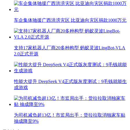
车企集体驰援广西洪涝灾区 比亚迪向灾区捐款1000万元
支持17家机器人厂商20多种构型 蚂蚁灵波LingBot-VLA
2.0正式开源
性能大提升 DeepSeek V4正式版灰度测试：9毛钱就能生
成游戏
为司机减负超13亿！市监局出手：货拉拉取消独家车贴
抽成降至9%