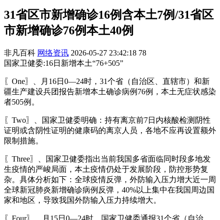
31省区市新增确诊16例含本土7例/31省区
市新增确诊76例本土40例
非凡百科
网络资讯
2026-05-27 23:42:18
78
国家卫健委:16日新增本土“76+505”
〖One〗、月16日0—24时，31个省（自治区、直辖市）和新
疆生产建设兵团报告新增本土确诊病例76例，本土无症状感染
者505例。
〖Two〗、国家卫健委明确：持有离京前7日内核酸检测阴性
证明或含阴性证明的健康码的离京人员，各地不应再设置额外
限制措施。
〖Three〗、国家卫健委指出当前我国多省面临同时段多地发
生疫情的严峻局面，本土疫情仍处于发展阶段，防控形势复
杂。具体分析如下：全球疫情反弹，外防输入压力增大近一周
全球新冠肺炎新增确诊病例反弹，40%以上集中在我国周边国
家和地区，导致我国外防输入压力持续增大。
〖Four〗、月15日0—24时，国家卫健委通报31个省（自治