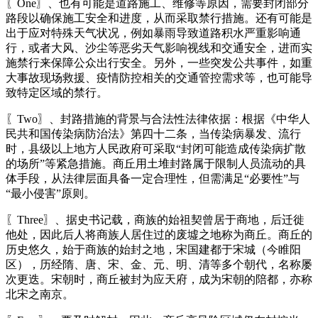
〖One〗、也有可能是道路施工、维修等原因，需要封闭部分
路段以确保施工安全和进度，从而采取禁行措施。还有可能是
出于应对特殊天气状况，例如暴雨导致道路积水严重影响通
行，或者大风、沙尘等恶劣天气影响视线和交通安全，进而实
施禁行来保障公众出行安全。另外，一些突发公共事件，如重
大事故现场救援、疫情防控相关的交通管控需求等，也可能导
致特定区域的禁行。
〖Two〗、封路措施的背景与合法性法律依据：根据《中华人
民共和国传染病防治法》第四十二条，当传染病暴发、流行
时，县级以上地方人民政府可采取“封闭可能造成传染病扩散
的场所”等紧急措施。商丘用土堆封路属于限制人员流动的具
体手段，从法律层面具备一定合理性，但需满足“必要性”与
“最小侵害”原则。
〖Three〗、据史书记载，商族的始祖契曾居于商地，后迁徙
他处，因此后人将商族人居住过的废墟之地称为商丘。商丘的
历史悠久，始于商族的始封之地，宋国建都于宋城（今睢阳
区），历经隋、唐、宋、金、元、明、清等多个朝代，名称屡
次更迭。宋朝时，商丘被封为应天府，成为宋朝的陪都，亦称
北宋之南京。