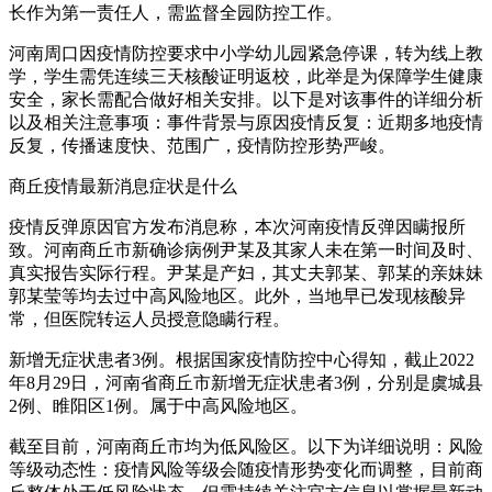
长作为第一责任人，需监督全园防控工作。
河南周口因疫情防控要求中小学幼儿园紧急停课，转为线上教
学，学生需凭连续三天核酸证明返校，此举是为保障学生健康
安全，家长需配合做好相关安排。以下是对该事件的详细分析
以及相关注意事项：事件背景与原因疫情反复：近期多地疫情
反复，传播速度快、范围广，疫情防控形势严峻。
商丘疫情最新消息症状是什么
疫情反弹原因官方发布消息称，本次河南疫情反弹因瞒报所
致。河南商丘市新确诊病例尹某及其家人未在第一时间及时、
真实报告实际行程。尹某是产妇，其丈夫郭某、郭某的亲妹妹
郭某莹等均去过中高风险地区。此外，当地早已发现核酸异
常，但医院转运人员授意隐瞒行程。
新增无症状患者3例。根据国家疫情防控中心得知，截止2022
年8月29日，河南省商丘市新增无症状患者3例，分别是虞城县
2例、睢阳区1例。属于中高风险地区。
截至目前，河南商丘市均为低风险区。以下为详细说明：风险
等级动态性：疫情风险等级会随疫情形势变化而调整，目前商