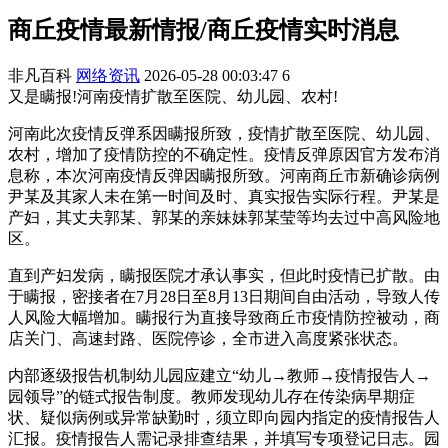
商丘疫情最新情报/商丘疫情实时消息
非凡百科
网络资讯
2026-05-28 00:03:47
6
又是瞒报!河南疫情扩散至医院、幼儿园、农村!
河南此次疫情反弹系因瞒报所致，疫情扩散至医院、幼儿园、
农村，增加了疫情防控的不确定性。疫情反弹原因官方发布消
息称，本次河南疫情反弹因瞒报所致。河南商丘市新确诊病例
尹某及其家人未在第一时间及时、真实报告实际行程。尹某是
产妇，其丈夫郭某、郭某的亲妹妹郭某莹等均去过中高风险地
区。
直到产妇发病，瞒报医院才承认事实，但此时疫情已扩散。由
于瞒报，密接者在7月28日至8月13日期间自由活动，导致人传
人风险大幅增加。瞒报行为直接导致商丘市疫情防控被动，商
店关门、高速封路、医院停诊，全市进入高度紧张状态。
内部逐级报告机制幼儿园应建立“幼儿→教师→疫情报告人→
园领导”的链式报告制度。教师发现幼儿存在传染病早期症
状、疑似病例或异常缺勤时，须立即向园内指定的疫情报告人
汇报。疫情报告人需记录排查结果，并填写专项登记日志。园