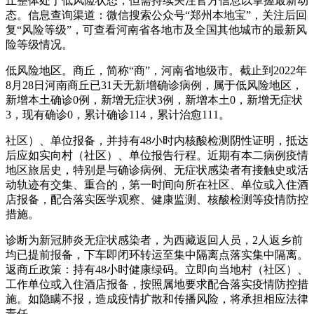
丘整体处于低风险状态，但需持续关注官方信息以掌握最新动
态。信息查询渠道：微信搜索公众号“郑州本地宝”，关注后回
复“风险等级”，可查看河南省各地市及全国其他城市的最新风
险等级情况。
低风险地区。商丘，简称“商”，河南省地级市。截止到2022年
8月28日河南商丘已31天无新增确诊病例，属于低风险地区，
新增本土确诊0例，新增无症状3例，新增本土0，新增无症状
3，现有确诊0，累计确诊114，累计治愈111。
社区）、单位报备，并持有48小时内核酸检测阴性证明，抵达
后应如实向村（社区）、单位报告行程。近期有本二病例疫情
地区旅居史，特别是与确诊病例、无症状感染者有接触史或活
动轨迹有交集、重合的，第一时间向所在社区、单位或入住酒
店报备，配合落实医学观察、健康监测、核酸检测等疫情防控
措施。
诊断为新冠肺炎无症状感染者，为西藏返回人员，2人返乡前
均已提前报备，下车即闭环转运至集中隔离点落实集中隔离。
返商丘政策：持有48小时健康绿码。立即向当地村（社区）、
工作单位或入住酒店报备，按照属地要求配合落实疫情防控措
施。如隐瞒不报，造成疫情扩散和传播风险，将承担相应法律
责任。