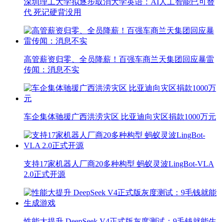
深圳理工大学拟逐步取消大学英语：AI人工智能已可替
代 死记硬背没用
高管薪资归零、全员降薪！百强车商兰天集团回应暴雷
传闻：消息不实
车企集体驰援广西洪涝灾区 比亚迪向灾区捐款1000万元
支持17家机器人厂商20多种构型 蚂蚁灵波LingBot-VLA
2.0正式开源
性能大提升 DeepSeek V4正式版灰度测试：9毛钱就能生