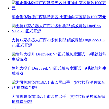
车企集体驰援广西洪涝灾区 比亚迪向灾区捐款1000万元
支持17家机器人厂商20多种构型 蚂蚁灵波LingBot-VLA
2.0正式开源
性能大提升 DeepSeek V4正式版灰度测试：9毛钱就能生
成游戏
为司机减负超13亿！市监局出手：货拉拉取消独家车贴
抽成降至9%