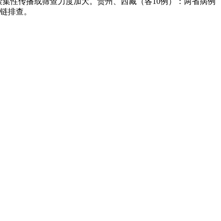
聚集性传播或筛查力度加大。贵州、西藏（各10例）：两省病例
播链排查。