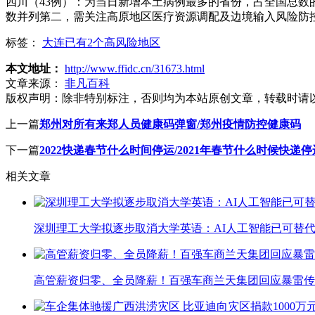
四川（43例）：为当日新增本土病例最多的省份，占全国总数
数并列第二，需关注高原地区医疗资源调配及边境输入风险防
标签：
大连已有2个高风险地区
本文地址：
http://www.ffidc.cn/31673.html
文章来源：
非凡百科
版权声明：
除非特别标注，否则均为本站原创文章，转载时请
上一篇
郑州对所有来郑人员健康码弹窗/郑州疫情防控健康码
下一篇
2022快递春节什么时间停运/2021年春节什么时候快递停
相关文章
深圳理工大学拟逐步取消大学英语：AI人工智能已可替代
高管薪资归零、全员降薪！百强车商兰天集团回应暴雷传