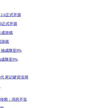
2.0正式开源
成游戏
成降至9%
代