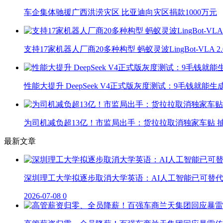
车企集体驰援广西洪涝灾区 比亚迪向灾区捐款1000万元
支持17家机器人厂商20多种构型 蚂蚁灵波LingBot-VLA 
性能大提升 DeepSeek V4正式版灰度测试：9毛钱就能生
为司机减负超13亿！市监局出手：货拉拉取消独家车贴 抽
最新文章
深圳理工大学拟逐步取消大学英语：AI人工智能已可替
2026-07-08
0