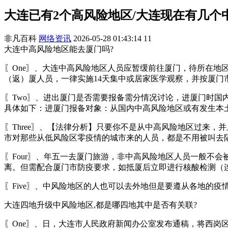
大连已有2个高风险地区/大连现在有几个
非凡百科
网络资讯
2026-05-28 01:43:14
11
大连中高风险地区能去厦门吗?
〖One〗、大连中高风险地区人员应暂缓前往厦门，待所在
（返）厦人员，一律实施14天集中或居家医学观察，并按厦门
〖Two〗、进出厦门是否需要报备需分情况讨论，进厦门时
具体如下：进厦门报备对象：从国内中高风险地区或有发生本
〖Three〗、【法律分析】只要你不是从中高风险地区过来
市对那些从低风险区零疫情的城市来的人员，都是不用被叫去
〖Four〗、年五一去厦门旅游，非中高风险地区人员一般不
离。但需配合厦门市防疫要求，如抵厦后立即进行核酸检测（
〖Five〗、中风险地区的人也可以去外地但是要遵从各地的
大连四地升级中风险地区,都是哪四地其中是否有关联?
〖One〗、日，大连市人民政府新闻办公室发布通稿，将西