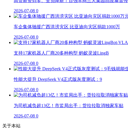
高管薪资归零、全员降薪！百强车商兰天集团回应暴雷传
2026-07-08
0
车企集体驰援广西洪涝灾区 比亚迪向灾区捐款1000万
2026-07-08
0
支持17家机器人厂商20多种构型 蚂蚁灵波LingB
2026-07-08
0
性能大提升 DeepSeek V4正式版灰度测试：9
2026-07-08
0
为司机减负超13亿！市监局出手：货拉拉取消独家车贴
2026-07-08
0
关于本站