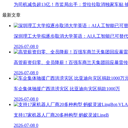
为司机减负超13亿！市监局出手：货拉拉取消独家车贴 抽
最新文章
深圳理工大学拟逐步取消大学英语：AI人工智能已可替
2026-07-08
0
高管薪资归零、全员降薪！百强车商兰天集团回应暴雷传
2026-07-08
0
车企集体驰援广西洪涝灾区 比亚迪向灾区捐款1000万
2026-07-08
0
支持17家机器人厂商20多种构型 蚂蚁灵波LingB
2026-07-08
0