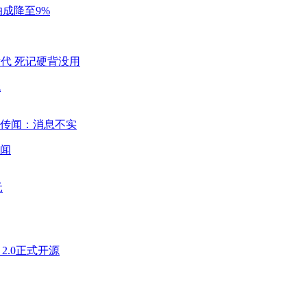
成降至9%
代
闻