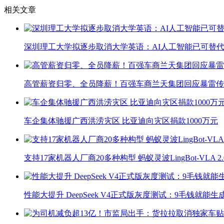
相关文章
深圳理工大学拟逐步取消大学英语：AI人工智能已可替代
高管薪资归零、全员降薪！百强车商兰天集团回应暴雷传
车企集体驰援广西洪涝灾区 比亚迪向灾区捐款1000万元
支持17家机器人厂商20多种构型 蚂蚁灵波LingBot-VLA 
性能大提升 DeepSeek V4正式版灰度测试：9毛钱就能生