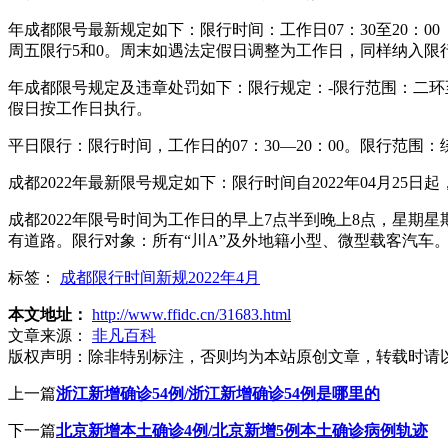
年成都限号最新规定如下：限行时间：工作日07：30至20：0
周五限行5和0。周末如遇法定假日调整为工作日，同样纳入限
年成都限号规定及违章处罚如下：限行规定：-限行范围：二环至三
假日按工作日执行。
平日限行：限行时间，工作日的07：30—20：00。限行范围
成都2022年最新限号规定如下：限行时间自2022年04月25日
成都2022年限号时间为工作日的早上7点半到晚上8点，星期
有道路。限行对象：所有“川A”及外地籍小型、微型载客汽车
标签：
成都限行时间新规2022年4月
本文地址：
http://www.ffidc.cn/31683.html
文章来源：
非凡百科
版权声明：
除非特别标注，否则均为本站原创文章，转载时请
上一篇
浙江新增确诊54例/浙江新增确诊54例是哪里的
下一篇
北京新增本土确诊4例/北京新增5例本土确诊病例轨迹