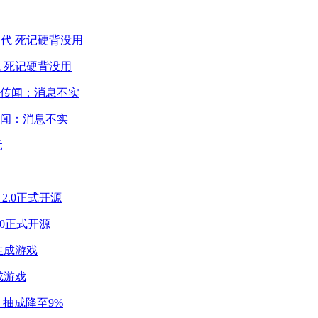
 死记硬背没用
闻：消息不实
2.0正式开源
成游戏