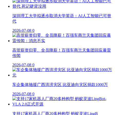
深圳理工大学拟逐步取消大学英语：AI人工智能已可替
代
2026-07-08
0
高管薪资归零、全员降薪！百强车商兰天集团回应暴雷
传闻
2026-07-08
0
车企集体驰援广西洪涝灾区 比亚迪向灾区捐款1000万
2026-07-08
0
支持17家机器人厂商20多种构型 蚂蚁灵波LingB