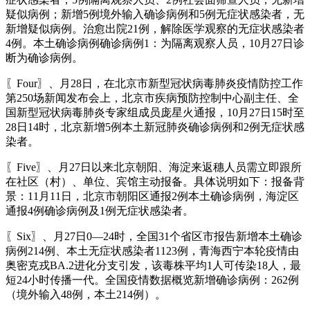
疑似病例；新增5例境外输入确诊病例和5例无症状感染者，无
新增疑似病例。治愈出院21例，解除医学观察的无症状感染者
4例。本土确诊病例确诊病例1：为隔离观察人员，10月27日诊
断为确诊病例。
〖Four〗、月28日，在北京市新型冠状病毒肺炎疫情防控工作
第250场新闻发布会上，北京市疾病预防控制中心副主任、全
国新型冠状病毒肺炎专家组成员庞星火通报，10月27日15时至
28日14时，北京新增5例本土新冠肺炎确诊病例和2例无症状感
染者。
〖Five〗、月27日以来北京朝阳、海淀来返穗人员需立即跟所
在社区（村）、单位、宾馆主动报备。具体说明如下：报备背
景：11月11日，北京市朝阳区通报2例本土确诊病例，海淀区
通报4例确诊病例及1例无症状感染者。
〖Six〗、月27日0—24时，全国31个省区市报告新增本土确诊
病例214例、本土无症状感染者1123例，青海西宁本轮疫情由
奥密克戎BA.2进化分支引发，该毒株平均1人可传染18人，最
短24小时传播一代。全国疫情数据概览新增确诊病例：262例
（境外输入48例，本土214例）。