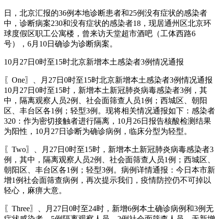
日，北京汇报的36例本地诊断患者和25例没有症状的感染者
中，诊断病案230和没有症状的感染者18，现居通州区北京环
球度假区职工公寓楼，曾来访天堂超市酒吧（工体西路6
号），6月10日确诊为诊断病案。
10月27日0时至15时北京新增本土感染者3例情况通报
〖One〗、月27日0时至15时北京新增本土感染者3例情况通报
10月27日0时至15时，新增本土新冠肺炎病毒感染者3例，其
中，隔离观察人员2例、社会面筛查人员1例；西城区、朝阳
区、丰台区各1例；轻型3例。现将相关情况通报如下：感染者
320：作为密切接触者进行隔离，10月26日报告核酸检测结果
为阳性，10月27日诊断为确诊病例，临床分型为轻型。
〖Two〗、月27日0时至15时，新增本土新冠肺炎病毒感染者3
例，其中，隔离观察人员2例、社会面筛查人员1例；西城区、
朝阳区、丰台区各1例；轻型3例。病例详情通报：今日本市新
增1例社会面筛查病例，再次提示我们，疫情防控仍不可掉以
轻心，麻痹大意。
〖Three〗、月27日0时至24时，新增6例本土确诊病例和3例无
症状感染者，5例隔离观察人员、2例社会面筛查人员，无新增