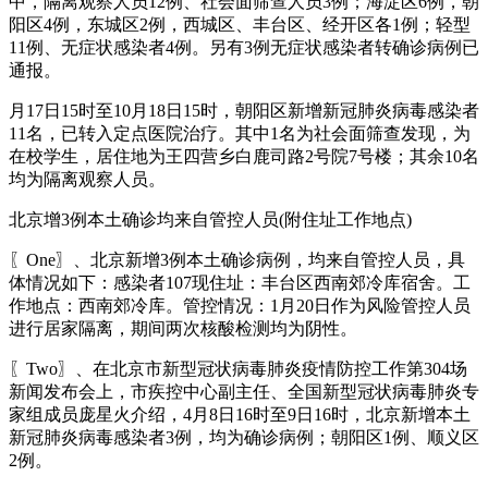
中，隔离观察人员12例、社会面筛查人员3例；海淀区6例，朝
阳区4例，东城区2例，西城区、丰台区、经开区各1例；轻型
11例、无症状感染者4例。另有3例无症状感染者转确诊病例已
通报。
月17日15时至10月18日15时，朝阳区新增新冠肺炎病毒感染者
11名，已转入定点医院治疗。其中1名为社会面筛查发现，为
在校学生，居住地为王四营乡白鹿司路2号院7号楼；其余10名
均为隔离观察人员。
北京增3例本土确诊均来自管控人员(附住址工作地点)
〖One〗、北京新增3例本土确诊病例，均来自管控人员，具
体情况如下：感染者107现住址：丰台区西南郊冷库宿舍。工
作地点：西南郊冷库。管控情况：1月20日作为风险管控人员
进行居家隔离，期间两次核酸检测均为阴性。
〖Two〗、在北京市新型冠状病毒肺炎疫情防控工作第304场
新闻发布会上，市疾控中心副主任、全国新型冠状病毒肺炎专
家组成员庞星火介绍，4月8日16时至9日16时，北京新增本土
新冠肺炎病毒感染者3例，均为确诊病例；朝阳区1例、顺义区
2例。