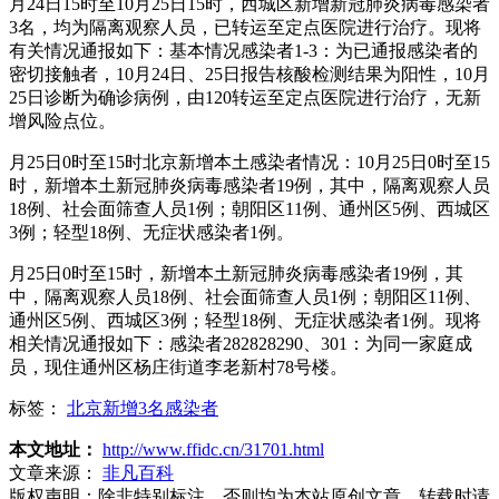
月24日15时至10月25日15时，西城区新增新冠肺炎病毒感染者
3名，均为隔离观察人员，已转运至定点医院进行治疗。现将
有关情况通报如下：基本情况感染者1-3：为已通报感染者的
密切接触者，10月24日、25日报告核酸检测结果为阳性，10月
25日诊断为确诊病例，由120转运至定点医院进行治疗，无新
增风险点位。
月25日0时至15时北京新增本土感染者情况：10月25日0时至15
时，新增本土新冠肺炎病毒感染者19例，其中，隔离观察人员
18例、社会面筛查人员1例；朝阳区11例、通州区5例、西城区
3例；轻型18例、无症状感染者1例。
月25日0时至15时，新增本土新冠肺炎病毒感染者19例，其
中，隔离观察人员18例、社会面筛查人员1例；朝阳区11例、
通州区5例、西城区3例；轻型18例、无症状感染者1例。现将
相关情况通报如下：感染者282828290、301：为同一家庭成
员，现住通州区杨庄街道李老新村78号楼。
标签：
北京新增3名感染者
本文地址：
http://www.ffidc.cn/31701.html
文章来源：
非凡百科
版权声明：
除非特别标注，否则均为本站原创文章，转载时请