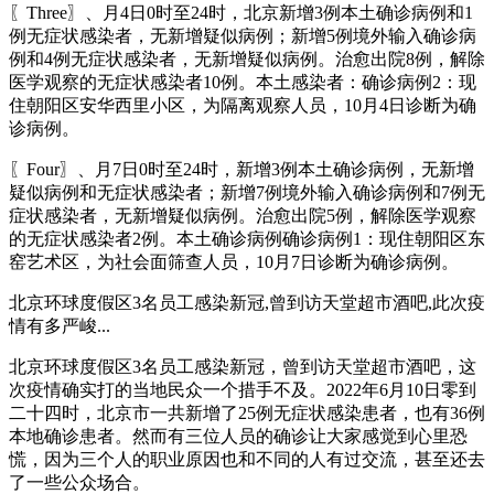
〖Three〗、月4日0时至24时，北京新增3例本土确诊病例和1
例无症状感染者，无新增疑似病例；新增5例境外输入确诊病
例和4例无症状感染者，无新增疑似病例。治愈出院8例，解除
医学观察的无症状感染者10例。本土感染者：确诊病例2：现
住朝阳区安华西里小区，为隔离观察人员，10月4日诊断为确
诊病例。
〖Four〗、月7日0时至24时，新增3例本土确诊病例，无新增
疑似病例和无症状感染者；新增7例境外输入确诊病例和7例无
症状感染者，无新增疑似病例。治愈出院5例，解除医学观察
的无症状感染者2例。本土确诊病例确诊病例1：现住朝阳区东
窑艺术区，为社会面筛查人员，10月7日诊断为确诊病例。
北京环球度假区3名员工感染新冠,曾到访天堂超市酒吧,此次疫
情有多严峻...
北京环球度假区3名员工感染新冠，曾到访天堂超市酒吧，这
次疫情确实打的当地民众一个措手不及。2022年6月10日零到
二十四时，北京市一共新增了25例无症状感染患者，也有36例
本地确诊患者。然而有三位人员的确诊让大家感觉到心里恐
慌，因为三个人的职业原因也和不同的人有过交流，甚至还去
了一些公众场合。