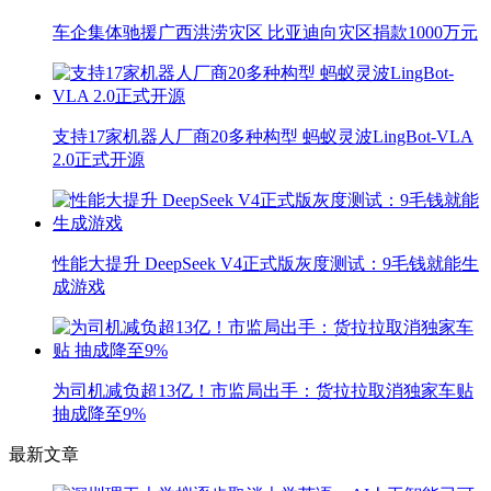
车企集体驰援广西洪涝灾区 比亚迪向灾区捐款1000万元
支持17家机器人厂商20多种构型 蚂蚁灵波LingBot-VLA
2.0正式开源
性能大提升 DeepSeek V4正式版灰度测试：9毛钱就能生
成游戏
为司机减负超13亿！市监局出手：货拉拉取消独家车贴
抽成降至9%
最新文章