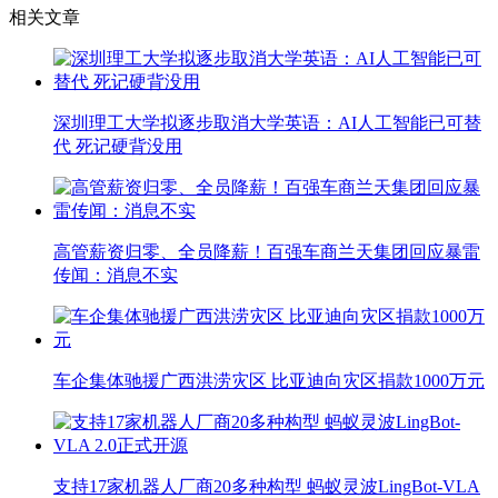
相关文章
深圳理工大学拟逐步取消大学英语：AI人工智能已可替
代 死记硬背没用
高管薪资归零、全员降薪！百强车商兰天集团回应暴雷
传闻：消息不实
车企集体驰援广西洪涝灾区 比亚迪向灾区捐款1000万元
支持17家机器人厂商20多种构型 蚂蚁灵波LingBot-VLA