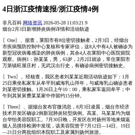
4日浙江疫情速报/浙江疫情4例
非凡百科
网络资讯
2026-05-28 11:03:21
9
烟台2月3日新增肺炎病例详情和活动轨迹
〖One〗、据查，莱阳市有8位密切接触者，2月3日，经烟台
市疾病预防控制中心复核和专家评估，这8人中有4人被确诊为
新型冠状病毒感染的肺炎病例，其余4人在莱阳中心医院留院
观察。病例1：孙某某，男，63岁，2月2日就诊，常住莱阳市
万第镇旺屋庄村，无武汉出行史，有确诊病例密切接触史。
〖Two〗、经核查，我区患者刘某某近期活动轨迹如下：1月
25日乘坐私家车从牟平到威海乳山拜年，与威海乳山确诊患者
刘某密切接触。1月26日上午10：00，乘私家车返回牟平；中
午到其舅舅费某某家中停留约15分钟。
〖Three〗、据烟台发布官微消息，8月3日凌晨，烟台市经济
技术开发区确诊2例新冠肺炎轻型病例。高某、马某某均为烟
台华怡美容院职工。7月30日晚，开发区在对扬州等地来烟返
烟人员摸排检测中发现，该美容院曾于7月12日—14日、19日
—21日分两批组织本院职工及家属到扬州旅游。