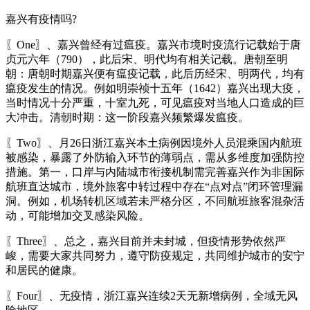
嘉兴有疫情吗?
〖One〗、嘉兴曾经有过瘟疫。嘉兴市境时疫流行记载始于唐
贞元六年（790），此后宋、明代均有相关记载。唐朝至明
朝：唐朝时期嘉兴便有瘟疫记载，此后历经宋、明两代，均有
瘟疫发生的情况。例如明崇祯十五年（1642）嘉兴出现大疫，
当时情况十分严重，十室九死，可见瘟疫对当地人口造成的巨
大冲击。清朝时期：这一阶段嘉兴频繁爆发瘟疫。
〖Two〗、月26日浙江嘉兴本土病例因境外人员混乘国内航班
被感染，暴露了外防输入环节的薄弱点，需从多维度加强防控
措施。第一，口岸与内陆城市衔接机制需完善嘉兴作为非国际
航班直达城市，境外旅客中转过程中存在“点对点”闭环管理漏
洞。例如，机场转机区域若未严格分区，不同航班旅客混杂活
动，可能增加交叉感染风险。
〖Three〗、总之，嘉兴目前并未封城，但疫情形势依然严
峻，需要大家共同努力，遵守防疫规定，共同维护城市的安宁
和居民的健康。
〖Four〗、无疫情，浙江嘉兴连续2天无新增病例，全域无风