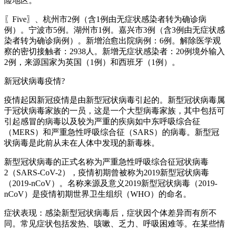
险地区。
〖Five〗、杭州市2例（含1例由无症状感染者转为确诊病
例）。宁波市5例。湖州市1例。嘉兴市3例（含3例由无症状感
染者转为确诊病例）。新增治愈出院病例：6例。解除医学观
察的密切接触者：2938人。新增无症状感染者：20例境外输入
2例，来源国家为英国（1例）和西班牙（1例）。
新冠状病毒疫情?
疫情起因新冠疫情是由新型冠状病毒引起的。新型冠状病毒属
于冠状病毒家族的一员，这是一个大型病毒家族，其中包括可
引起感冒的病毒以及较为严重的疾病如中东呼吸综合征
（MERS）和严重急性呼吸综合征（SARS）的病毒。新型冠
状病毒是此前从未在人体中发现的新毒株。
新型冠状病毒的正式名称为严重急性呼吸综合征冠状病毒
2（SARS-CoV-2），疫情初期曾被称为2019新型冠状病毒
（2019-nCoV）。名称来源及意义2019新型冠状病毒（2019-
nCoV）是疫情初期世界卫生组织（WHO）的命名。
症状表现：感染新型冠状病毒后，症状因个体差异而有所不
同。常见症状包括发热、咳嗽、乏力、呼吸困难等。在某些情