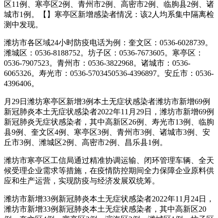
区11例、寒亭区2例、青州市2例、高密市2例、临朐县2例、诸
城市1例。【】寒亭区新增感染者情况：该2人均系集中隔离检
测中发现。
潍坊市各区域24小时防疫电话为例：奎文区：0536-6028739。
潍城区：0536-8188752。坊子区：0536-7673605。寒亭区：
0536-7907523。青州市：0536-3822968。诸城市：0536-
6065326。寿光市：0536-5703450536-4396897。安丘市：0536-
4396406。
月29日潍坊寒亭区新增3例本土无症状感染者潍坊市新增69例
新冠肺炎本土无症状感染者2022年11月29日，潍坊市新增69例
新冠肺炎无症状感染者，其中高新区26例、寿光市13例、临朐
县9例、奎文区4例、寒亭区3例、青州市3例、诸城市3例、安
丘市3例、潍城区2例、高密市2例、昌乐县1例。
潍坊市寒亭区工信局通过精准协调运输、闭环管理车辆、全天
候受理企业需求等措施，在疫情防控期间全力保障企业原料供
应和生产运营，实现防疫与经济发展双统筹。
潍坊市新增33例新冠肺炎本土无症状感染者2022年11月24日，
潍坊市新增33例新冠肺炎本土无症状感染者，其中高新区20