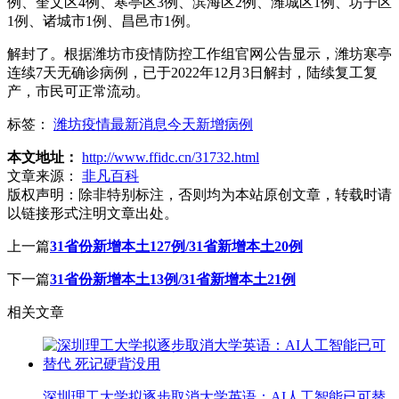
例、奎文区4例、寒亭区3例、滨海区2例、潍城区1例、坊子区
1例、诸城市1例、昌邑市1例。
解封了。根据潍坊市疫情防控工作组官网公告显示，潍坊寒亭
连续7天无确诊病例，已于2022年12月3日解封，陆续复工复
产，市民可正常流动。
标签：
潍坊疫情最新消息今天新增病例
本文地址：
http://www.ffidc.cn/31732.html
文章来源：
非凡百科
版权声明：
除非特别标注，否则均为本站原创文章，转载时请
以链接形式注明文章出处。
上一篇
31省份新增本土127例/31省新增本土20例
下一篇
31省份新增本土13例/31省新增本土21例
相关文章
深圳理工大学拟逐步取消大学英语：AI人工智能已可替