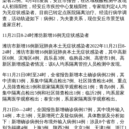
染者22例。4月4日凌晨，安丘市报告，在区域核酸检测中发现
4人初筛阳性，经安丘市疾控中心复核阳性，专家组判定4人均
为无症状感染者。目前已转定点医院隔离治疗。经流行病学调
查，活动轨迹如下：病例2，为夫妻关系，现住安丘市景芝镇
逄家庄村。
11月21日8-24时潍坊新增16例无症状感染者
潍坊市新增16例新冠肺炎本土无症状感染者2022年11月21日8-
24时，潍坊市新增16例新冠肺炎本土无症状感染者，其中高新
区6例、滨海区4例、昌乐县3例、临朐县2例、高密市1例。高
新区新增感染者情况：该6人均系隔离管控人员检测中发现。
年11月21日0时至24时，全省报告新增本土确诊病例22例，其
中济南13例，系集中隔离点检出7例、社区筛查检出4例、重点
人员筛查检出1例和居家隔离医学观察检出1例；青岛6例，系
集中隔离点检出5例和社区筛查检出1例；临沂2例，均系居家
隔离医学观察检出；泰安1例，系居家隔离医学观察检出。
月21日0—24时，全国报告新增确诊病例17例，其中境外输入
14例，本土3例，无新增死亡及疑似病例。具体数据及分析如
下：新增确诊病例分布境外输入病例14例：涉及8个省市，分
别为福建4例、上海3例、陕西2例、北京1例、天津1例、浙江1