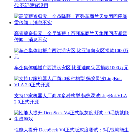
代 死记硬背没用
高管薪资归零、全员降薪！百强车商兰天集团回应暴雷
传闻：消息不实
车企集体驰援广西洪涝灾区 比亚迪向灾区捐款1000万元
支持17家机器人厂商20多种构型 蚂蚁灵波LingBot-VLA
2.0正式开源
性能大提升 DeepSeek V4正式版灰度测试：9毛钱就能生