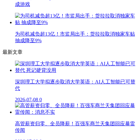
成游戏
为司机减负超13亿！市监局出手：货拉拉取消独家车贴
抽成降至9%
最新文章
深圳理工大学拟逐步取消大学英语：AI人工智能已可替
代
2026-07-08
0
高管薪资归零、全员降薪！百强车商兰天集团回应暴雷
传闻