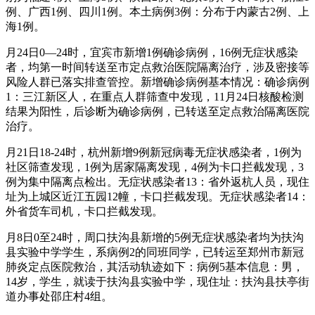
例、广西1例、四川1例。本土病例3例：分布于内蒙古2例、上
海1例。
月24日0—24时，宜宾市新增1例确诊病例，16例无症状感染
者，均第一时间转送至市定点救治医院隔离治疗，涉及密接等
风险人群已落实排查管控。新增确诊病例基本情况：确诊病例
1：三江新区人，在重点人群筛查中发现，11月24日核酸检测
结果为阳性，后诊断为确诊病例，已转送至定点救治隔离医院
治疗。
月21日18-24时，杭州新增9例新冠病毒无症状感染者，1例为
社区筛查发现，1例为居家隔离发现，4例为卡口拦截发现，3
例为集中隔离点检出。无症状感染者13：省外返杭人员，现住
址为上城区近江五园12幢，卡口拦截发现。无症状感染者14：
外省货车司机，卡口拦截发现。
月8日0至24时，周口扶沟县新增的5例无症状感染者均为扶沟
县实验中学学生，系病例2的同班同学，已转运至郑州市新冠
肺炎定点医院救治，其活动轨迹如下：病例5基本信息：男，
14岁，学生，就读于扶沟县实验中学，现住址：扶沟县扶亭街
道办事处邵庄村4组。