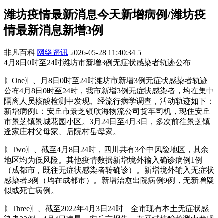
潍坊疫情最新消息今天新增病例/潍坊疫
情最新消息新增3例
非凡百科
网络资讯
2026-05-28 11:40:34
5
4月8日0时至24时潍坊市新增3例无症状感染者轨迹公布
〖One〗、月8日0时至24时潍坊市新增3例无症状感染者轨迹
公布4月8日0时至24时，我市新增3例无症状感染者，均在集中
隔离人员核酸检测中发现。经流行病学调查，活动轨迹如下：
新增病例1：安丘市景芝镇欣海物流公司货车司机，现住安丘
市景芝镇景城花园小区。3月24日至4月3日，多次前往景芝镇
逄家庄村父母家、后院村岳母家。
〖Two〗、截至4月8日24时，四川共有3个中风险地区，其余
地区均为低风险。其他疫情数据新增境外输入确诊病例1例
（成都市，既往无症状感染者转确诊）。新增境外输入无症状
感染者3例（均在成都市）。新增治愈出院病例9例，无新增疑
似或死亡病例。
〖Three〗、截至2022年4月3日24时，全市现有本土无症状感