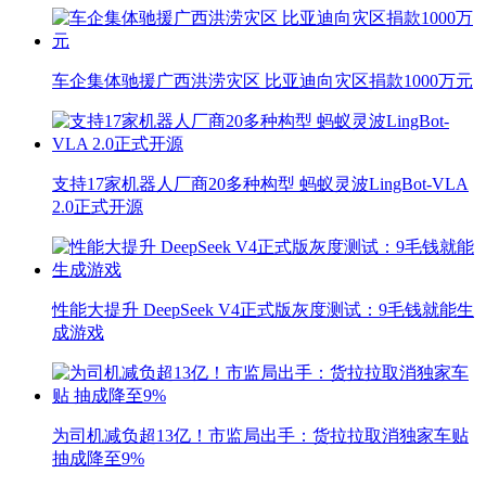
车企集体驰援广西洪涝灾区 比亚迪向灾区捐款1000万元
支持17家机器人厂商20多种构型 蚂蚁灵波LingBot-VLA
2.0正式开源
性能大提升 DeepSeek V4正式版灰度测试：9毛钱就能生
成游戏
为司机减负超13亿！市监局出手：货拉拉取消独家车贴
抽成降至9%