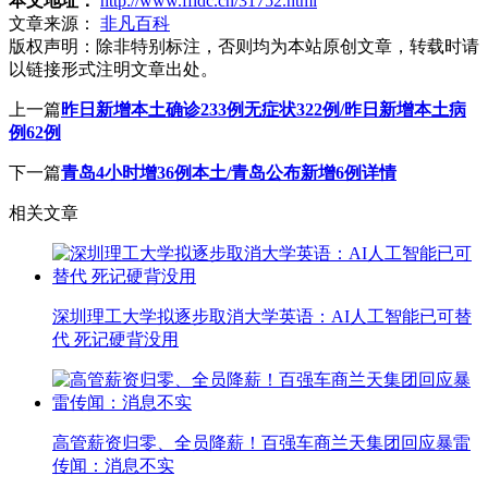
本文地址：
http://www.ffidc.cn/31752.html
文章来源：
非凡百科
版权声明：
除非特别标注，否则均为本站原创文章，转载时请
以链接形式注明文章出处。
上一篇
昨日新增本土确诊233例无症状322例/昨日新增本土病
例62例
下一篇
青岛4小时增36例本土/青岛公布新增6例详情
相关文章
深圳理工大学拟逐步取消大学英语：AI人工智能已可替
代 死记硬背没用
高管薪资归零、全员降薪！百强车商兰天集团回应暴雷
传闻：消息不实