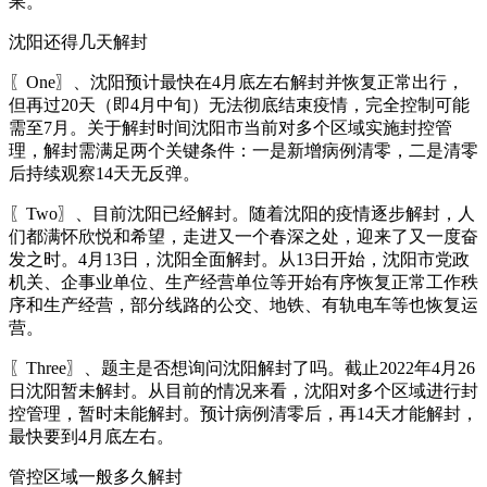
果。
沈阳还得几天解封
〖One〗、沈阳预计最快在4月底左右解封并恢复正常出行，
但再过20天（即4月中旬）无法彻底结束疫情，完全控制可能
需至7月。关于解封时间沈阳市当前对多个区域实施封控管
理，解封需满足两个关键条件：一是新增病例清零，二是清零
后持续观察14天无反弹。
〖Two〗、目前沈阳已经解封。随着沈阳的疫情逐步解封，人
们都满怀欣悦和希望，走进又一个春深之处，迎来了又一度奋
发之时。4月13日，沈阳全面解封。从13日开始，沈阳市党政
机关、企事业单位、生产经营单位等开始有序恢复正常工作秩
序和生产经营，部分线路的公交、地铁、有轨电车等也恢复运
营。
〖Three〗、题主是否想询问沈阳解封了吗。截止2022年4月26
日沈阳暂未解封。从目前的情况来看，沈阳对多个区域进行封
控管理，暂时未能解封。预计病例清零后，再14天才能解封，
最快要到4月底左右。
管控区域一般多久解封