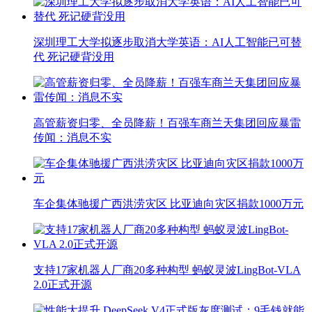
深圳理工大学拟逐步取消大学英语：AI人工智能已可替
代 死记硬背没用
高管薪资归零、全员降薪！百强车商兰天集团回应暴雷
传闻：消息不实
车企集体驰援广西洪涝灾区 比亚迪向灾区捐款1000万元
支持17家机器人厂商20多种构型 蚂蚁灵波LingBot-VLA
2.0正式开源