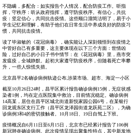
不隐瞒，多配合：如实报告个人情况，配合防疫工作。听指
挥，守秩序：听从政府指挥，遵守防疫秩序。有信心，共抗
疫：坚定信心，共同抗击疫情。这些顺口溜简洁明了，易于小
学生记忆和理解，有助于他们在日常生活中养成良好的防疫习
惯，共同抗击疫情。
读了毕淑敏的《花冠病毒》，确实能让人深刻领悟到在疫情之
中管好自己有多重要，这主要体现在以下三个方面：世情凶
险，过好自己的小日子书中情节：在《花冠病毒》里，燕市突
发瘟疫，全城静默。起初大家遵守防疫秩序，但随着死亡率攀
升，一些人惊慌失措。
北京昌平2名确诊病例轨迹公布,涉菜市场、超市、海淀一小区
截至10月26日24时，昌平区累计报告确诊病例15例，无症状感
染者1例，均在定点医院集中救治，目前情况稳定。确诊病例
14高某，居住在昌平区城北街道新悦家园公园6号，在某银行
回龙观东区支行工作（昌平区龙泽园街道龙跃苑二区），为确
诊病例3和4的密切接触者。10月18日、19日自驾上下班。
疫情概况自6月11日至6月15日，北京市已经累计报告了106例
新冠肺炎确诊病例。此次疫情呈现出聚集性特点，其中新发地