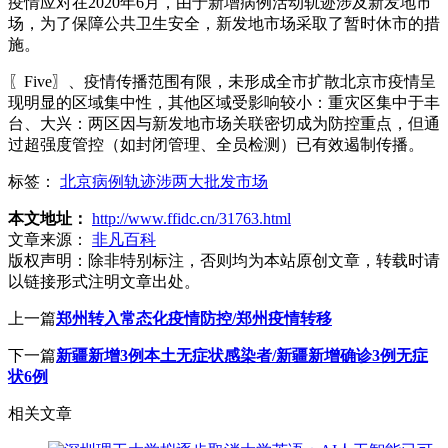
疫情应对在2020年6月，由于新增病例活动轨迹涉及新发地市
场，为了保障公共卫生安全，新发地市场采取了暂时休市的措
施。
〖Five〗、疫情传播范围有限，未形成全市扩散北京市疫情呈
现明显的区域集中性，其他区域受影响较小：重灾区集中于丰
台、大兴：两区因与新发地市场关联密切成为防控重点，但通
过超强度管控（如封闭管理、全员检测）已有效遏制传播。
标签：
北京病例轨迹涉两大批发市场
本文地址：
http://www.ffidc.cn/31763.html
文章来源：
非凡百科
版权声明：
除非特别标注，否则均为本站原创文章，转载时请
以链接形式注明文章出处。
上一篇
郑州转入常态化疫情防控/郑州疫情转移
下一篇
新疆新增3例本土无症状感染者/新疆新增确诊3例无症
状6例
相关文章