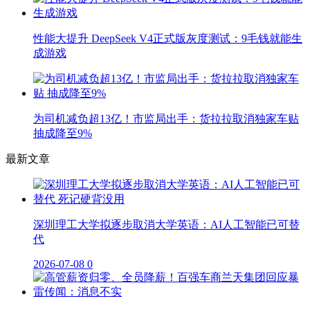
性能大提升 DeepSeek V4正式版灰度测试：9毛钱就能生
成游戏
为司机减负超13亿！市监局出手：货拉拉取消独家车贴
抽成降至9%
最新文章
深圳理工大学拟逐步取消大学英语：AI人工智能已可替
代
2026-07-08
0