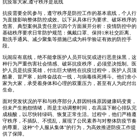
抗疫靠大家,遵守秩序是底线
抗疫需要全民参与，遵守秩序是防控工作的基本底线，个人行
为直接影响整体防控成效。以下从具体行为要求、破坏秩序的
危害、典型案例及责任意识四个方面展开分析：疫情防控中的
基础秩序要求日常防护规范：佩戴口罩、保持1米社交距离、
勤洗手通风、减少聚集等措施已成为科学验证有效的防控手
段。
玩闹应有底线，绝不能拿医护人员开玩笑或进行恶意抹黑，这
种行为严重伤害社会情感、破坏抗疫秩序，必须坚决抵制。医
护人员是抗疫英雄，付出巨大牺牲在抗疫过程中，医护人员顶
酷暑、冒严寒，始终奋战在一线，与病毒殊死搏斗。他们舍小
家为大家，承受着身体和心理的双重压力，甚至有人为此付出
生命。
面对突发状况的平和与秩序部分人群因特殊原因健康码变黄，
但未产生抱怨情绪，而是主动调整时间，在高温下耐心排队完
成核酸，以尽快转绿码、恢复正常生活。过程中，他们严格遵
守秩序，不插队、不慌乱，展现了公民素养与对整体防疫节奏
的尊重。这种“个人服从集体”的行为，为高效推进防疫工作提
供了保障。