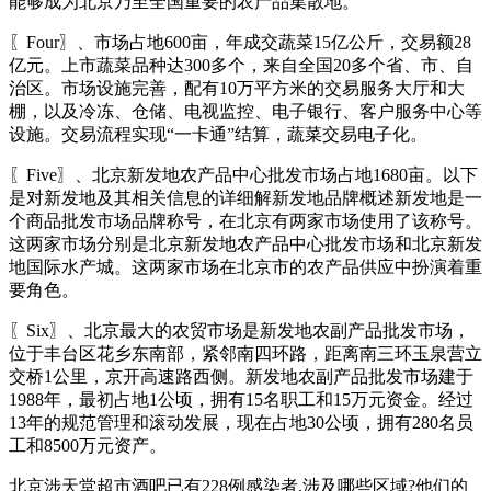
能够成为北京乃至全国重要的农产品集散地。
〖Four〗、市场占地600亩，年成交蔬菜15亿公斤，交易额28
亿元。上市蔬菜品种达300多个，来自全国20多个省、市、自
治区。市场设施完善，配有10万平方米的交易服务大厅和大
棚，以及冷冻、仓储、电视监控、电子银行、客户服务中心等
设施。交易流程实现“一卡通”结算，蔬菜交易电子化。
〖Five〗、北京新发地农产品中心批发市场占地1680亩。以下
是对新发地及其相关信息的详细解新发地品牌概述新发地是一
个商品批发市场品牌称号，在北京有两家市场使用了该称号。
这两家市场分别是北京新发地农产品中心批发市场和北京新发
地国际水产城。这两家市场在北京市的农产品供应中扮演着重
要角色。
〖Six〗、北京最大的农贸市场是新发地农副产品批发市场，
位于丰台区花乡东南部，紧邻南四环路，距离南三环玉泉营立
交桥1公里，京开高速路西侧。新发地农副产品批发市场建于
1988年，最初占地1公顷，拥有15名职工和15万元资金。经过
13年的规范管理和滚动发展，现在占地30公顷，拥有280名员
工和8500万元资产。
北京涉天堂超市酒吧已有228例感染者,涉及哪些区域?他们的