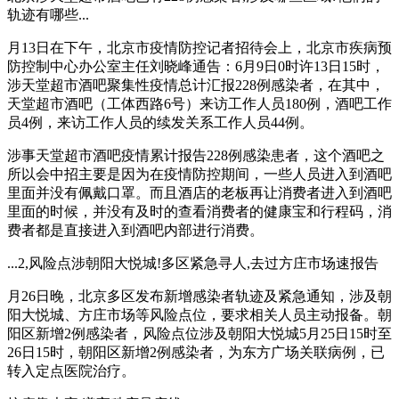
轨迹有哪些...
月13日在下午，北京市疫情防控记者招待会上，北京市疾病预
防控制中心办公室主任刘晓峰通告：6月9日0时许13日15时，
涉天堂超市酒吧聚集性疫情总计汇报228例感染者，在其中，
天堂超市酒吧（工体西路6号）来访工作人员180例，酒吧工作
员4例，来访工作人员的续发关系工作人员44例。
涉事天堂超市酒吧疫情累计报告228例感染患者，这个酒吧之
所以会中招主要是因为在疫情防控期间，一些人员进入到酒吧
里面并没有佩戴口罩。而且酒店的老板再让消费者进入到酒吧
里面的时候，并没有及时的查看消费者的健康宝和行程码，消
费者都是直接进入到酒吧内部进行消费。
...2,风险点涉朝阳大悦城!多区紧急寻人,去过方庄市场速报告
月26日晚，北京多区发布新增感染者轨迹及紧急通知，涉及朝
阳大悦城、方庄市场等风险点位，要求相关人员主动报备。朝
阳区新增2例感染者，风险点位涉及朝阳大悦城5月25日15时至
26日15时，朝阳区新增2例感染者，为东方广场关联病例，已
转入定点医院治疗。