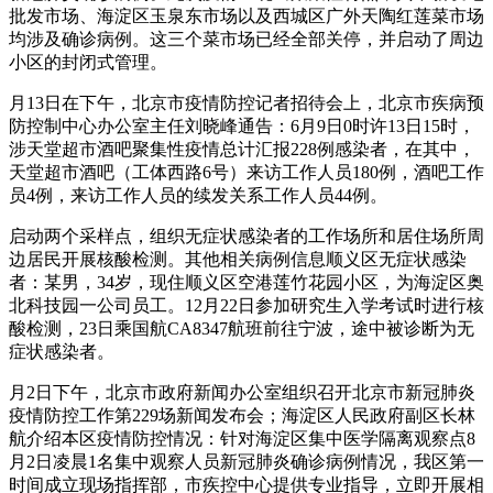
批发市场、海淀区玉泉东市场以及西城区广外天陶红莲菜市场
均涉及确诊病例。这三个菜市场已经全部关停，并启动了周边
小区的封闭式管理。
月13日在下午，北京市疫情防控记者招待会上，北京市疾病预
防控制中心办公室主任刘晓峰通告：6月9日0时许13日15时，
涉天堂超市酒吧聚集性疫情总计汇报228例感染者，在其中，
天堂超市酒吧（工体西路6号）来访工作人员180例，酒吧工作
员4例，来访工作人员的续发关系工作人员44例。
启动两个采样点，组织无症状感染者的工作场所和居住场所周
边居民开展核酸检测。其他相关病例信息顺义区无症状感染
者：某男，34岁，现住顺义区空港莲竹花园小区，为海淀区奥
北科技园一公司员工。12月22日参加研究生入学考试时进行核
酸检测，23日乘国航CA8347航班前往宁波，途中被诊断为无
症状感染者。
月2日下午，北京市政府新闻办公室组织召开北京市新冠肺炎
疫情防控工作第229场新闻发布会；海淀区人民政府副区长林
航介绍本区疫情防控情况：针对海淀区集中医学隔离观察点8
月2日凌晨1名集中观察人员新冠肺炎确诊病例情况，我区第一
时间成立现场指挥部，市疾控中心提供专业指导，立即开展相