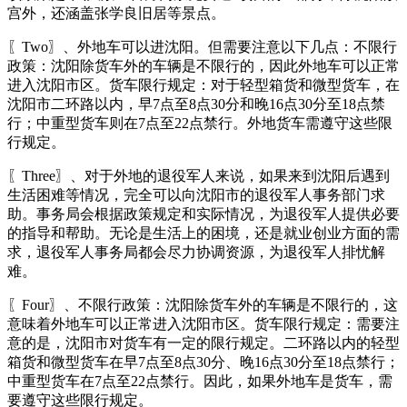
宫外，还涵盖张学良旧居等景点。
〖Two〗、外地车可以进沈阳。但需要注意以下几点：不限行
政策：沈阳除货车外的车辆是不限行的，因此外地车可以正常
进入沈阳市区。货车限行规定：对于轻型箱货和微型货车，在
沈阳市二环路以内，早7点至8点30分和晚16点30分至18点禁
行；中重型货车则在7点至22点禁行。外地货车需遵守这些限
行规定。
〖Three〗、对于外地的退役军人来说，如果来到沈阳后遇到
生活困难等情况，完全可以向沈阳市的退役军人事务部门求
助。事务局会根据政策规定和实际情况，为退役军人提供必要
的指导和帮助。无论是生活上的困境，还是就业创业方面的需
求，退役军人事务局都会尽力协调资源，为退役军人排忧解
难。
〖Four〗、不限行政策：沈阳除货车外的车辆是不限行的，这
意味着外地车可以正常进入沈阳市区。货车限行规定：需要注
意的是，沈阳市对货车有一定的限行规定。二环路以内的轻型
箱货和微型货车在早7点至8点30分、晚16点30分至18点禁行；
中重型货车在7点至22点禁行。因此，如果外地车是货车，需
要遵守这些限行规定。