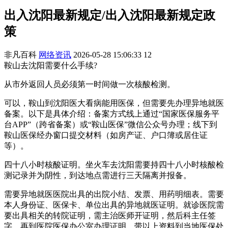
出入沈阳最新规定/出入沈阳最新规定政
策
非凡百科
网络资讯
2026-05-28 15:06:33
12
鞍山去沈阳需要什么手续?
从市外返回人员必须第一时间做一次核酸检测。
可以，鞍山到沈阳医大看病能用医保，但需要先办理异地就医
备案。以下是具体介绍：备案方式线上通过“国家医保服务平
台APP”（跨省备案）或“鞍山医保”微信公众号办理；线下到
鞍山医保经办窗口提交材料（如房产证、户口簿或居住证
等）。
四十八小时核酸证明。坐火车去沈阳需要持四十八小时核酸检
测记录并为阴性，到达地点需进行三天隔离并报备。
需要异地就医医院出具的出院小结、发票、用药明细表。需要
本人身份证、医保卡、单位出具的异地就医证明。就诊医院需
要出具相关的转院证明，需主治医师开证明，然后科主任签
字，再到医院医保办公室办理证明。带以上资料到当地医保处