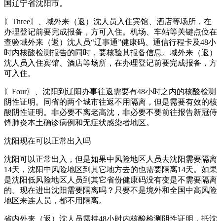
国辽宁省沈阳市。
〖Three〗、域外来（返）沈人员入住宾馆、酒店等场所，在
办理登记前要完成报备，方可入住。机场、车站等关键点位在
查验域外来（返）沈人员“辽事通”健康码、通信行程卡及48小
时内核酸检测报告的同时，要核验其报备信息。域外来（返）
沈人员入住宾馆、酒店等场所，在办理登记前要完成报备，方
可入住。
〖Four〗、沈阳到辽阳办事往返需要有48小时之内的核酸检测
阴性证明。同省的两个城市往返不用隔离，但是需要有效的核
酸阴性证明。非必要不离老高沈，非必要不要前往报告新冠侍
锋肺炎本土确诊病例和无症状感染者地区。
沈阳现在可以正常出入吗
沈阳可以正常出入，但是如果中风险地区人员去沈阳需要隔离
14天，沈阳中风险地区到其它地方去的也需要隔离14天。如果
是沈阳低风险地区人员到其它省份健康码没有变是不需要隔离
的。现在进出沈阳需要隔离吗？只要不是境外和全国中高风险
地区来连人员，都不用隔离。
省内外来（返）沈人员需持48小时内核酸检测阴性证明，抵沈