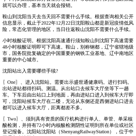
就可以办理，基本当天就会报销。
鞍山到沈阳当天去当天回不需要什么手续。根据查询相关公开
信息显示，截止于2022年12月22日沈阳鞍山都是新冠疫情低风
险，常态化管理的地区，当日往返鞍山沈阳不需要什么手续。
小时核酸证明。根据沈阳高速通行须知鞍山到沈阳下高速需要
48小时核酸证明即可下高速。鞍山，别称钢都，辽宁省辖地级
市，国务院批复确定的中国重要的钢铁工业基地、辽中南地区
重要的中心城市。
沈阳站出入需要哪些手续?
〖One〗、进入沈阳站。需要出示盛世通健康码。进行扫码。
出站进站都得扫码。测温。从出站口去候车大厅坐等下一趟
车。下车后由出站口上到地面，再由进站口进入到候车大厅即
可，沈阳站候车大厅在二楼，无论从东侧还是西侧进站口进去
都可以进入候车大厅，距离都差不多。
〖Two〗、须到具有资质的医疗机构进行单人、单管、单采核
酸检测，并持有72小时内核酸检测阴性证明到所在单位或社区
登记报备。沈阳站沈阳站（ShenyangRailwayStation），位于中