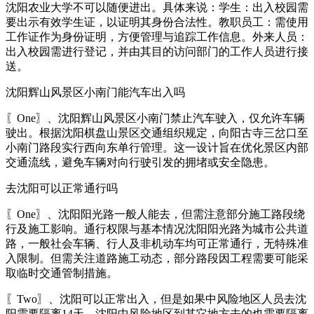
沈阳农业大学不可以随便进出。具体来说：学生：出入校园需
要出示有效学生证，以证明其身份合法性。教职员工：需使用
工作证作为身份证明，方便管理与追踪工作信息。外来人员：
出入校园需进行登记，并由其目的访问部门的工作人员进行接
送。
沈阳辉山风景区小南门能汽车出入吗
〖One〗、沈阳辉山风景区小南门禁止汽车驶入，仅允许车辆
驶出。根据沈阳棋盘山景区交通组织规定，向阳古寺三岔口至
小南门路段实行西向东单行管理。这一设计旨在优化景区内部
交通流线，避免车辆对向行驶引发的拥堵或安全隐患。
去沈阳可以正常通行吗
〖One〗、沈阳阳光路一般人能去，但需注意部分施工路段绕
行及施工影响。通行权限与基本情况沈阳阳光路为城市公共道
路，一般社会车辆、行人及非机动车均可正常通行，无特殊准
入限制。但需关注道路施工动态，部分路段因工程需要可能采
取临时交通管制措施。
〖Two〗、沈阳可以正常出入，但是如果中风险地区人员去沈
阳需要隔离14天，沈阳中风险地区到其它地方去的也需要隔离