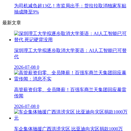
为司机减负超13亿！市监局出手：货拉拉取消独家车贴
抽成降至9%
最新文章
深圳理工大学拟逐步取消大学英语：AI人工智能已可替
代
2026-07-08
0
高管薪资归零、全员降薪！百强车商兰天集团回应暴雷
传闻
2026-07-08
0
车企集体驰援广西洪涝灾区 比亚迪向灾区捐款1000万