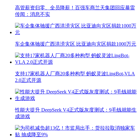
高管薪资归零、全员降薪！百强车商兰天集团回应暴雷
传闻：消息不实
车企集体驰援广西洪涝灾区 比亚迪向灾区捐款1000万元
支持17家机器人厂商20多种构型 蚂蚁灵波LingBot-VLA
2.0正式开源
性能大提升 DeepSeek V4正式版灰度测试：9毛钱就能生
成游戏