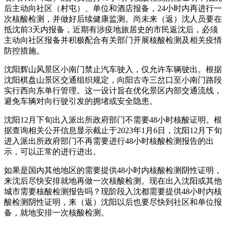
后主动向社区（村屯）、单位和酒店报备，24小时内再进行一
次核酸检测，并做好后续健康监测。尚未来（返）沈人员要在
抵沈前3天内报备，近期有涉疫地旅居史的市民返沈后，必须
主动向社区报备并积极配合有关部门开展核酸检测及相关疫情
防控措施。
沈阳辉山风景区小南门禁止汽车驶入，仅允许车辆驶出。根据
沈阳棋盘山景区交通组织规定，向阳古寺三岔口至小南门路段
实行西向东单行管理。这一设计旨在优化景区内部交通流线，
避免车辆对向行驶引发的拥堵或安全隐患。
沈阳12月下旬出入派出所政府部门不需要48小时核酸证明。根
据查询相关公开信息显示截止于2023年1月6日，沈阳12月下旬
进入派出所政府部门不再需要进行48小时核酸检测报告的出
示，可以正常的进行进出。
如果是国内其他地区的需要提供48小时内核酸检测阴性证明，
来沈后尽快安排就地再做一次核酸检测。现在出入沈阳或其他
城市需要核酸检测报告吗？现阶段入沈都需要提供48小时内核
酸检测阴性证明，来（返）沈阳以后也要尽快到社区和单位报
备，就地安排一次核酸检测。