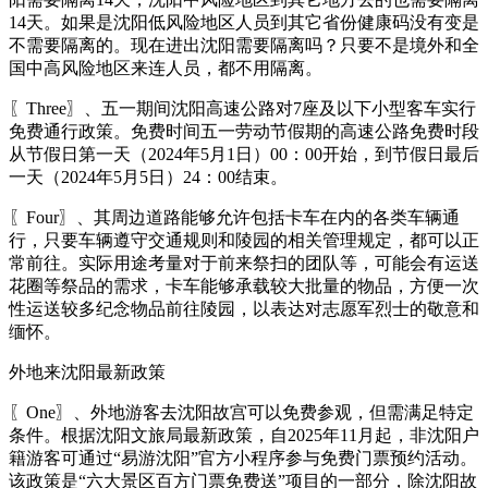
14天。如果是沈阳低风险地区人员到其它省份健康码没有变是
不需要隔离的。现在进出沈阳需要隔离吗？只要不是境外和全
国中高风险地区来连人员，都不用隔离。
〖Three〗、五一期间沈阳高速公路对7座及以下小型客车实行
免费通行政策。免费时间五一劳动节假期的高速公路免费时段
从节假日第一天（2024年5月1日）00：00开始，到节假日最后
一天（2024年5月5日）24：00结束。
〖Four〗、其周边道路能够允许包括卡车在内的各类车辆通
行，只要车辆遵守交通规则和陵园的相关管理规定，都可以正
常前往。实际用途考量对于前来祭扫的团队等，可能会有运送
花圈等祭品的需求，卡车能够承载较大批量的物品，方便一次
性运送较多纪念物品前往陵园，以表达对志愿军烈士的敬意和
缅怀。
外地来沈阳最新政策
〖One〗、外地游客去沈阳故宫可以免费参观，但需满足特定
条件。根据沈阳文旅局最新政策，自2025年11月起，非沈阳户
籍游客可通过“易游沈阳”官方小程序参与免费门票预约活动。
该政策是“六大景区百方门票免费送”项目的一部分，除沈阳故