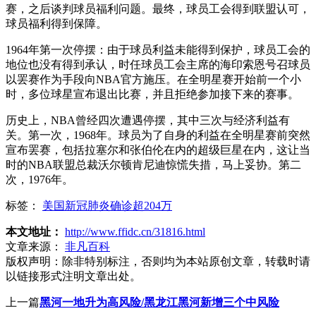
赛，之后谈判球员福利问题。最终，球员工会得到联盟认可，
球员福利得到保障。
1964年第一次停摆：由于球员利益未能得到保护，球员工会的
地位也没有得到承认，时任球员工会主席的海印索恩号召球员
以罢赛作为手段向NBA官方施压。在全明星赛开始前一个小
时，多位球星宣布退出比赛，并且拒绝参加接下来的赛事。
历史上，NBA曾经四次遭遇停摆，其中三次与经济利益有
关。第一次，1968年。球员为了自身的利益在全明星赛前突然
宣布罢赛，包括拉塞尔和张伯伦在内的超级巨星在内，这让当
时的NBA联盟总裁沃尔顿肯尼迪惊慌失措，马上妥协。第二
次，1976年。
标签：
美国新冠肺炎确诊超204万
本文地址：
http://www.ffidc.cn/31816.html
文章来源：
非凡百科
版权声明：
除非特别标注，否则均为本站原创文章，转载时请
以链接形式注明文章出处。
上一篇
黑河一地升为高风险/黑龙江黑河新增三个中风险