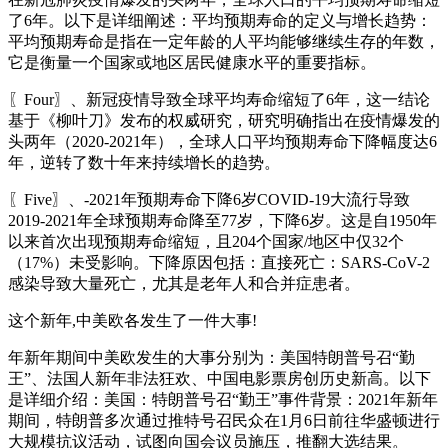
了6年。以下是详细阐述：平均预期寿命的定义与增长趋势：
平均预期寿命是指在一定年龄的人平均能够继续生存的年数，
它是衡量一个国家或地区居民健康水平的重要指标。
〖Four〗、新冠疫情导致全球平均寿命缩短了6年，这一结论
基于《柳叶刀》发布的权威研究，研究明确指出在疫情爆发的
头两年（2020-2021年），全球人口平均预期寿命下降幅度达6
年，逆转了数十年来持续增长的趋势。
〖Five〗、-2021年预期寿命下降6岁COVID-19大流行导致
2019-2021年全球预期寿命降至77岁，下降6岁。这是自1950年
以来首次出现预期寿命缩短，且204个国家/地区中仅32个
（17%）未受影响。下降原因包括：直接死亡：SARS-CoV-2
感染导致大量死亡，尤其是老年人和合并症患者。
这个新年,中美欧各发生了一件大事!
年新年期间中美欧发生的大事分别为：美国特朗普号召“勤
王”、法国人新年非法狂欢、中国电影票房创历史新高。以下
是详细介绍：美国：特朗普号召“勤王”事件背景：2021年新年
期间，特朗普多次通过推特号召民众在1月6日前往华盛顿进行
大规模抗议活动，试图向国会议员施压，推翻大选结果。