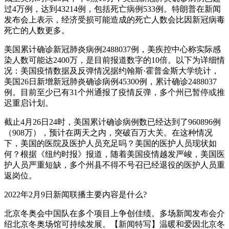
过4万例，达到43214例，包括死亡病例533例。特朗普在新闻
发布会上表示，经济受损可能造成的死亡人数会比因新冠病毒
死亡的人数更多。
美国累计确诊新冠肺炎病例2488037例，美疾控中心称实际感
染人数可能达2400万，是目前报道数字的10倍。以下为详细情
况：美国疫情数据及反弹情况据约翰斯·霍普金斯大学统计，
美国26日新增新冠肺炎确诊病例45300例，累计确诊2488037
例。目前至少已有31个州通报了疫情反弹，多个州已暂停或推
迟重启计划。
截止4月26日24时，美国累计确诊病例数已经达到了960896例
（908万），预计在两天之内，突破百万大关。在这种情况
下，美国的医院及医护人员充足吗？美国的医护人员现状如
何？根据《纽约时报》报道，随着美国疫情越发严峻，美国医
护人员严重短缺，多个州县不得不号召已经退役的医护人员重
返岗位。
2022年2月9日新闻联播主要内容是什么?
北京冬奥会中国队在多个项目上争创佳绩。多场新闻发布会介
绍北京冬奥场馆可持续发展。【新闻特写】温暖和爱因北京冬