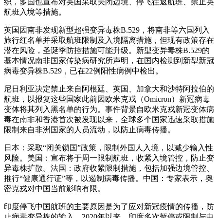
织，多国也宣布对英国采取关闭边境、停飞往返航班、禁止英
航班入境等措施。
英国因南非发现新型超强变异毒株B.529，将南非等六国列入
旅行红名单并采取航班限制及入境隔离措施，但现有政策存在
潜在风险，圣诞季防控措施可能升级。新型变异毒株B.529的
基本情况南非国家传染病研究所声明，在国内检测到新型新冠
病毒变异株B.529，已在22例阳性病例中检出。
尼日利亚决定禁止来自阿根廷、英国、加拿大和沙特阿拉伯的
航班，以报复这些国家此前因欧米克戎（Omicron）新冠病毒
变体将其列入黑名单的行为。事件背景自欧米克戎新冠变体病
毒在南非和香港首次被发现以来，全球多个国家迅速采取措施
限制来自非洲国家的人员流动，以防止病毒传播。
日本：采取“闭关锁国”政策，限制外国人入境，以减少输入性
风险。美国：宣布将于周一限制航班，收紧入境管控，防止变
异毒株扩散。法国：政府收紧限制措施，包括加强边境管控、
推行“健康通行证”等，以遏制病毒传播。中国：专家表示，奥
密克戎对中国当前影响有限。
印度停飞中国航班的主要原因是为了应对新冠疫情的传播，防
止病毒变异株的输入。2020年以来，印度多次暂停或限制与中