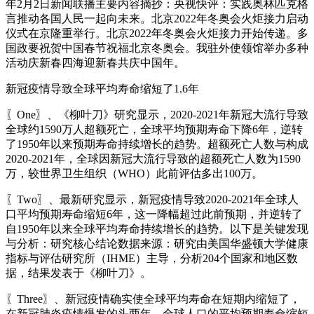
年2月2日新闻联播主要内容摘抄：央视快评：实践奥林匹克格
言推动各国人民一起向未来。北京2022年冬奥会火炬接力启动
仪式在京隆重举行。北京2022年冬奥会火炬接力开始传递。多
国政要祝贺中国春节祝福北京冬奥会。我驻外使领馆举办多种
活动庆新春四海迎新春共庆中国年。
新冠疫情导致全球平均寿命缩短了1.6年
〖One〗、《柳叶刀》研究显示，2020-2021年新冠大流行导致
全球约1590万人超额死亡，全球平均预期寿命下降6年，逆转
了1950年以来预期寿命持续增长的趋势。超额死亡人数与构成
2020-2021年，全球因新冠大流行导致的超额死亡人数为1590
万，较世界卫生组织（WHO）此前评估多出100万。
〖Two〗、最新研究显示，新冠疫情导致2020-2021年全球人
口平均预期寿命缩短6年，这一降幅超过此前预期，并逆转了
自1950年以来全球平均寿命持续增长的趋势。以下是关键发现
与分析：研究核心结论数据来源：研究由美国华盛顿大学健康
指标与评估研究所（IHME）主导，分析204个国家和地区数
据，结果发表于《柳叶刀》。
〖Three〗、新冠疫情确实使全球平均寿命在短期内缩短了，
在新冠肺炎疫情爆发的头两年，全球人口的平均预期寿命缩短