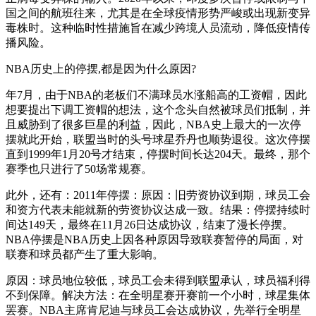
国之间的航班往来，尤其是在全球疫情形势严峻或出现新变异
毒株时。这种临时性措施旨在减少跨境人员流动，降低疫情传
播风险。
NBA历史上的停摆,都是因为什么原因?
年7月，由于NBA的老板们不满球员水涨船高的工资帽，因此
想要提出下调工资帽的想法，这个念头自然被球员们抵制，并
且威胁到了很多巨星的利益，因此，NBA史上最大的一次停
摆就此开始，联盟当时的头号球星乔丹也顺势退役。这次停摆
直到1999年1月20号才结束，停摆时间长达204天。最终，那个
赛季也只进行了50场常规赛。
此外，还有：2011年停摆：原因：旧劳资协议到期，球员工会
和资方代表未能就新的劳资协议达成一致。结果：停摆持续时
间达149天，最终在11月26日达成协议，结束了漫长停摆。
NBA停摆是NBA历史上因各种原因导致联赛暂停的局面，对
联赛和球员都产生了重大影响。
原因：球员地位较低，球员工会未得到联盟承认，球员福利得
不到保障。解决方法：在全明星赛开赛前一个小时，球星集体
罢赛。NBA主席肯尼迪与球员工会达成协议，先举行全明星