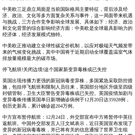
中美欧三足鼎立局面是当前国际格局主要特征，背后涉及经
济、政治、文化等多方面复杂关系与事件，这一局面带来机遇
与挑战，三方合作竞争影响全球发展。具体如下：经济、政治
和文化背景的综合影响经济方面：中美欧是全球最具影响力的
经济体，经济发展模式独特。
中美欧正推动建立全球性碳定价机制，以应对极端天气频发带
来的气候变化挑战，其中中国将于近期启动全球覆盖温室气体
排放量规模最大的碳市场。
停飞航班!关闭边境!这个国家新变异毒株或已失控
英国出现传播力更强的新冠病毒变异株，多国紧急采取防控措
施，包括停飞航班和限制人员往来，英国部分地区升级至四级
封锁管制，卫生大臣警告变异毒株或已失控。英国疫情加剧与
变异毒株传播英国单日新增确诊病例于12月20日达35928例，
创历史新高，累计确诊超204万例。
中方宣布暂停航班：12月24日，外交部宣布中方将暂停中英往
返航班。中国外交部发言人汪文斌表示，近日英国宣布发现了
变异的新冠病毒毒株，并已将有关的信息通报了世界卫生组