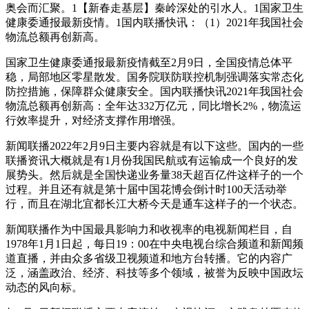
奥会而汇聚。1【新春走基层】秦岭深处的引水人。1国家卫生
健康委通报最新疫情。1国内联播快讯：（1）2021年我国社会
物流总额再创新高。
国家卫生健康委通报最新疫情截至2月9日，全国疫情总体平
稳，局部地区零星散发。国务院联防联控机制强调落实常态化
防控措施，保障群众健康安全。国内联播快讯2021年我国社会
物流总额再创新高：全年达332万亿元，同比增长2%，物流运
行效率提升，对经济支撑作用增强。
新闻联播2022年2月9日主要内容就是有以下这些。国内的一些
联播资讯大概就是有1月份我国民航或有运输成一个良好的发
展势头。然后就是全国快递业务量38天超百亿件这样子的一个
过程。并且还有就是第十届中国花博会倒计时100天活动举
行，而且在湖北宜都长江大桥今天是通车这样子的一个状态。
新闻联播作为中国最具影响力和收视率的电视新闻栏目，自
1978年1月1日起，每日19：00在中央电视台综合频道和新闻频
道直播，并由众多省级卫视频道和地方台转播。它的内容广
泛，涵盖政治、经济、科技等多个领域，被誉为反映中国政坛
动态的风向标。