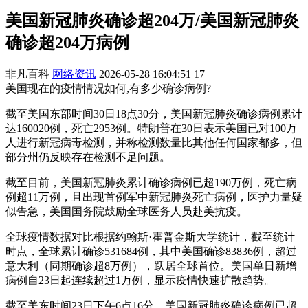
美国新冠肺炎确诊超204万/美国新冠肺炎
确诊超204万病例
非凡百科
网络资讯
2026-05-28 16:04:51
17
美国现在的疫情情况如何,有多少确诊病例?
截至美国东部时间30日18点30分，美国新冠肺炎确诊病例累计
达160020例，死亡2953例。特朗普在30日表示美国已对100万
人进行新冠病毒检测，并称检测数量比其他任何国家都多，但
部分州仍反映存在检测不足问题。
截至目前，美国新冠肺炎累计确诊病例已超190万例，死亡病
例超11万例，且出现首例军中新冠肺炎死亡病例，医护力量疑
似告急，美国国务院鼓励全球医务人员赴美抗疫。
全球疫情数据对比根据约翰斯·霍普金斯大学统计，截至统计
时点，全球累计确诊531684例，其中美国确诊83836例，超过
意大利（同期确诊超8万例），跃居全球首位。美国单日新增
病例自23日起连续超过1万例，显示疫情快速扩散趋势。
截至美东时间23日下午6点16分，美国新冠肺炎确诊病例已超