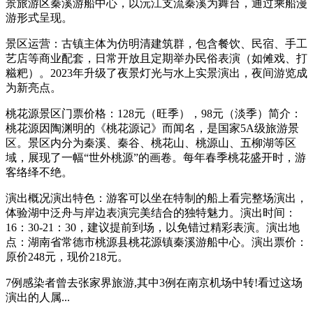
景旅游区秦溪游船中心，以沅江支流秦溪为舞台，通过乘船漫
游形式呈现。
景区运营：古镇主体为仿明清建筑群，包含餐饮、民宿、手工
艺店等商业配套，日常开放且定期举办民俗表演（如傩戏、打
糍粑）。2023年升级了夜景灯光与水上实景演出，夜间游览成
为新亮点。
桃花源景区门票价格：128元（旺季），98元（淡季）简介：
桃花源因陶渊明的《桃花源记》而闻名，是国家5A级旅游景
区。景区内分为秦溪、秦谷、桃花山、桃源山、五柳湖等区
域，展现了一幅“世外桃源”的画卷。每年春季桃花盛开时，游
客络绎不绝。
演出概况演出特色：游客可以坐在特制的船上看完整场演出，
体验湖中泛舟与岸边表演完美结合的独特魅力。演出时间：
16：30-21：30，建议提前到场，以免错过精彩表演。演出地
点：湖南省常德市桃源县桃花源镇秦溪游船中心。演出票价：
原价248元，现价218元。
7例感染者曾去张家界旅游,其中3例在南京机场中转!看过这场
演出的人属...