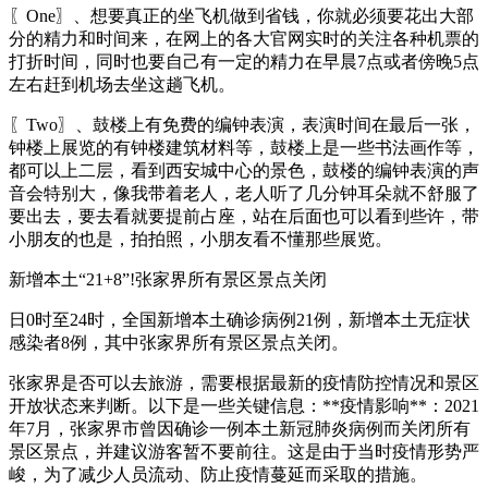
〖One〗、想要真正的坐飞机做到省钱，你就必须要花出大部
分的精力和时间来，在网上的各大官网实时的关注各种机票的
打折时间，同时也要自己有一定的精力在早晨7点或者傍晚5点
左右赶到机场去坐这趟飞机。
〖Two〗、鼓楼上有免费的编钟表演，表演时间在最后一张，
钟楼上展览的有钟楼建筑材料等，鼓楼上是一些书法画作等，
都可以上二层，看到西安城中心的景色，鼓楼的编钟表演的声
音会特别大，像我带着老人，老人听了几分钟耳朵就不舒服了
要出去，要去看就要提前占座，站在后面也可以看到些许，带
小朋友的也是，拍拍照，小朋友看不懂那些展览。
新增本土“21+8”!张家界所有景区景点关闭
日0时至24时，全国新增本土确诊病例21例，新增本土无症状
感染者8例，其中张家界所有景区景点关闭。
张家界是否可以去旅游，需要根据最新的疫情防控情况和景区
开放状态来判断。以下是一些关键信息：**疫情影响**：2021
年7月，张家界市曾因确诊一例本土新冠肺炎病例而关闭所有
景区景点，并建议游客暂不要前往。这是由于当时疫情形势严
峻，为了减少人员流动、防止疫情蔓延而采取的措施。