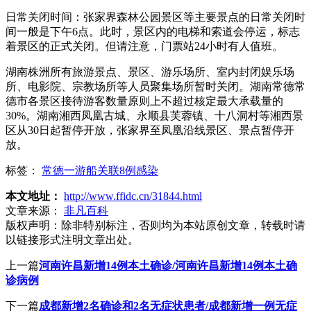
日常关闭时间：张家界森林公园景区等主要景点的日常关闭时
间一般是下午6点。此时，景区内的电梯和索道会停运，标志
着景区的正式关闭。但请注意，门票站24小时有人值班。
湖南株洲所有旅游景点、景区、游乐场所、室内封闭娱乐场
所、电影院、宗教场所等人员聚集场所暂时关闭。湖南常德常
德市各景区接待游客数量原则上不超过核定最大承载量的
30%。湖南湘西凤凰古城、永顺县芙蓉镇、十八洞村等湘西景
区从30日起暂停开放，张家界至凤凰沿线景区、景点暂停开
放。
标签：
常德一游船关联8例感染
本文地址：
http://www.ffidc.cn/31844.html
文章来源：
非凡百科
版权声明：
除非特别标注，否则均为本站原创文章，转载时请
以链接形式注明文章出处。
上一篇
河南许昌新增14例本土确诊/河南许昌新增14例本土确
诊病例
下一篇
成都新增2名确诊和2名无症状患者/成都新增一例无症