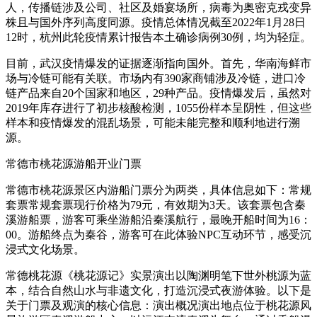
人，传播链涉及公司、社区及婚宴场所，病毒为奥密克戎变异
株且与国外序列高度同源。疫情总体情况截至2022年1月28日
12时，杭州此轮疫情累计报告本土确诊病例30例，均为轻症。
目前，武汉疫情爆发的证据逐渐指向国外。首先，华南海鲜市
场与冷链可能有关联。市场内有390家商铺涉及冷链，进口冷
链产品来自20个国家和地区，29种产品。疫情爆发后，虽然对
2019年库存进行了初步核酸检测，1055份样本呈阴性，但这些
样本和疫情爆发的混乱场景，可能未能完整和顺利地进行溯
源。
常德市桃花源游船开业门票
常德市桃花源景区内游船门票分为两类，具体信息如下：常规
套票常规套票现行价格为79元，有效期为3天。该套票包含秦
溪游船票，游客可乘坐游船沿秦溪航行，最晚开船时间为16：
00。游船终点为秦谷，游客可在此体验NPC互动环节，感受沉
浸式文化场景。
常德桃花源《桃花源记》实景演出以陶渊明笔下世外桃源为蓝
本，结合自然山水与非遗文化，打造沉浸式夜游体验。以下是
关于门票及观演的核心信息：演出概况演出地点位于桃花源风