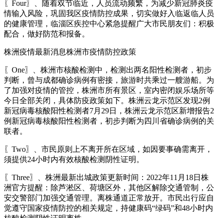
〖Four〗、随着双节临近，人员流动频繁，为减少新冠肺炎疫
情输入风险，巩固我区疫情防控成果，切实做好入临返临人员
的健康管理，临淄区疾控中心紧急提醒广大市民朋友们：积极
配合，做好防范和报备。
株洲疫情最新消息株洲市疫情防控政策
〖One〗、株洲市核酸检测中，检测出两名阳性检测者，初步
判断，曾与成都确诊病例有密接，旅游时共乘过一艘游船。为
了加强对疫情的管控，株洲市所有景区，室内密闭娱乐场所等
今日全部关闭，具体防疫政策如下。株洲云龙示范区发现2例
新冠病毒核酸阳性检测者7月29日，株洲云龙示范区新增报告2
例新冠病毒核酸阳性检测者，初步判断为四川省确诊病例的关
联者。
〖Two〗、市民原则上不离开所在区域，如因要事确需离开，
须提供24小时内有效核酸检测阴性证明。
〖Three〗、株洲最新出城政策更新时间：2022年11月18日株
洲官方提醒：除芦淞区、荷塘区外，其他区解除交通管制，公
安交警部门加强交通管理。离株通道正常放开。市民出行应自
觉遵守国家疫情防控的相关规定，持健康码“绿码”和48小时内