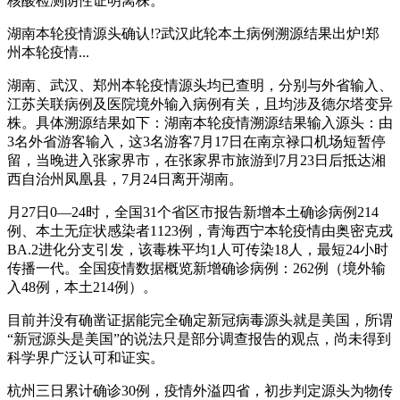
核酸检测阴性证明离株。
湖南本轮疫情源头确认!?武汉此轮本土病例溯源结果出炉!郑
州本轮疫情...
湖南、武汉、郑州本轮疫情源头均已查明，分别与外省输入、
江苏关联病例及医院境外输入病例有关，且均涉及德尔塔变异
株。具体溯源结果如下：湖南本轮疫情溯源结果输入源头：由
3名外省游客输入，这3名游客7月17日在南京禄口机场短暂停
留，当晚进入张家界市，在张家界市旅游到7月23日后抵达湘
西自治州凤凰县，7月24日离开湖南。
月27日0—24时，全国31个省区市报告新增本土确诊病例214
例、本土无症状感染者1123例，青海西宁本轮疫情由奥密克戎
BA.2进化分支引发，该毒株平均1人可传染18人，最短24小时
传播一代。全国疫情数据概览新增确诊病例：262例（境外输
入48例，本土214例）。
目前并没有确凿证据能完全确定新冠病毒源头就是美国，所谓
“新冠源头是美国”的说法只是部分调查报告的观点，尚未得到
科学界广泛认可和证实。
杭州三日累计确诊30例，疫情外溢四省，初步判定源头为物传