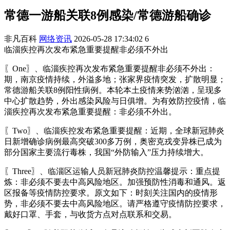
常德一游船关联8例感染/常德游船确诊
非凡百科
网络资讯
2026-05-28 17:34:02
6
临淄疾控再次发布紧急重要提醒非必须不外出
〖One〗、临淄疾控再次发布紧急重要提醒非必须不外出：
期，南京疫情持续，外溢多地；张家界疫情突发，扩散明显；
常德游船关联8例阳性病例。本轮本土疫情来势汹汹，呈现多
中心扩散趋势，外出感染风险与日俱增。为有效防控疫情，临
淄疾控再次发布紧急重要提醒：非必须不外出。
〖Two〗、临淄疾控发布紧急重要提醒：近期，全球新冠肺炎
日新增确诊病例最高突破300多万例，奥密克戎变异株已成为
部分国家主要流行毒株，我国“外防输入”压力持续增大。
〖Three〗、临淄区运输人员新冠肺炎防控温馨提示：重点提
炼：非必须不要去中高风险地区。加强预防性消毒和通风。返
区报备等疫情防控要求。原文如下：时刻关注国内的疫情形
势，非必须不要去中高风险地区。请严格遵守疫情防控要求，
戴好口罩、手套，与收货方点对点联系和交易。