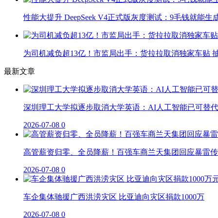
性能大提升 DeepSeek V4正式版灰度测试：9毛钱就能生
为司机减负超13亿！市监局出手：货拉拉取消独家车贴 抽
最新文章
深圳理工大学拟逐步取消大学英语：AI人工智能已可替
2026-07-08
0
高管薪资归零、全员降薪！百强车商兰天集团回应暴雷传
2026-07-08
0
车企集体驰援广西洪涝灾区 比亚迪向灾区捐款1000万
2026-07-08
0