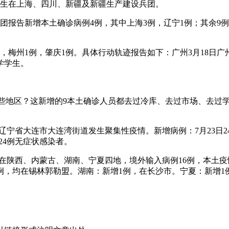
别发生在上海、四川、新疆及新疆生产建设兵团。
设兵团报告新增本土确诊病例4例，其中上海3例，辽宁1例；其余
，梅州1例，肇庆1例。具体行动轨迹报告如下：广州3月18日广
学学生。
哪些地区？这新增的9本土确诊人员都去过冷库、去过市场、去过
辽宁省大连市大连湾街道发生聚集性疫情。新增病例：7月23日24
增24例无症状感染者。
例，分布在陕西、内蒙古、湖南、宁夏四地，境外输入病例16例，
例，均在锡林郭勒盟。湖南：新增1例，在长沙市。宁夏：新增1