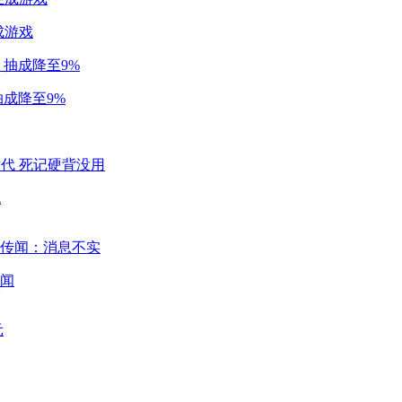
成游戏
成降至9%
代
闻