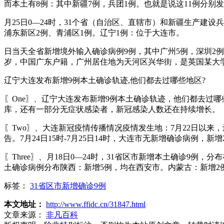
而本土有8例：其中新疆7例，兵团1例。也就是说这11例分
月25日0—24时，31个省（自治区、直辖市）和新疆生产建
浦东新区2例、青浦区1例。辽宁1例：位于大连市。
日当天全省新增境外输入确诊病例9例，其中广州5例，深圳2例
岁，中国广东户籍，广州居住地为天河区兴华街，是英国某大
辽宁大连发布新增9例本土确诊轨迹,他们都去过哪些地区?
〖One〗、辽宁大连发布新增9例本土确诊轨迹，他们都去过
库，还有一部分无症状感染者，新冠感染人数还在持续增长。
〖Two〗、大连新冠疫情传播情况疫情发生地：7月22日以来，
告。7月24日15时-7月25日14时，大连市无新增确诊病例，新
〖Three〗、月18日0—24时，31省区市新增本土确诊9
土确诊病例分布陕西：新增5例，均在西安市。内蒙古：新增2
标签：
31省区市新增确诊9例
本文地址：
http://www.ffidc.cn/31847.html
文章来源：
非凡百科