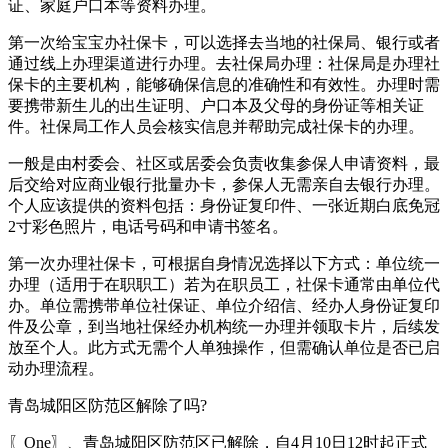
证、家庭户口本等资料办理。
第一次给宝宝办社保卡，可以选择去当地的社保局、银行或者
通过线上办理渠道进行办理。去社保局办理：社保局是办理社
保卡的主要机构，能够确保信息的准确性和有效性。办理时需
要携带新生儿的出生证明、户口本及父母的身份证等相关证
件。社保局工作人员会核实信息并帮助完成社保卡的办理。
一般是由村委会、社区或居委会负责收集参保人申请资料，最
后交给对应商业银行批量办卡，参保人无需亲自去银行办理。
个人应该提供的资料包括：身份证复印件、一张近期白底免冠
2寸彩色照片，电话号码和申请书签名。
第一次办理社保卡，可根据自身情况选择以下方式：单位统一
办理（适用于在职职工）若为在职员工，社保卡通常由单位代
办。单位需携带单位社保证、单位介绍信、经办人身份证复印
件及公章，到当地社保经办机构统一办理并领取卡片，后续发
放至个人。此方式无需个人单独操作，但需确认单位是否已启
动办理流程。
青岛城阳区防范区解除了吗?
〖One〗、青岛城阳区防范区已解除，自4月10日12时起正式