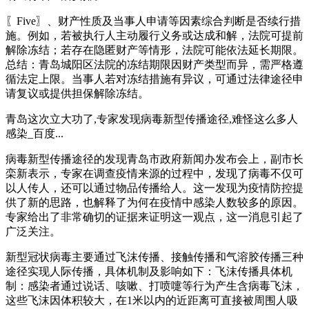
〖Five〗、财产性质及当事人申请等因素综合判断是否续行措
施。例如，若被执行人主动履行义务或达成和解，法院可提前
解除冻结；若存在隐匿财产等情形，法院可能依法延长期限。
总结：青岛城阳区法院的冻结期限因财产类型而异，需严格遵
循法定上限。当事人若对冻结措施有异议，可通过法律途径申
请复议或提供担保解除冻结。
青岛这次立大功了,专家发现病毒新型传播途径,难怪这么多人
感染_百度...
病毒新型传播途径的发现青岛市政府新闻办发布会上，副市长
栾新表示，专家在调查疫情来源的过程中，发现了病毒不仅可
以人传人，还可以通过物品传播给人。这一发现为疫情防控提
供了新的思路，也解释了为何在疫情中感染人数较多的原因。
专家给出了非常确切的证据来证明这一观点，这一消息引起了
广泛关注。
新型冠状病毒主要通过飞沫传播、接触传播和气溶胶传播三种
途径实现人际传播，具体机制及影响如下：飞沫传播具体机
制：感染者通过说话、咳嗽、打喷嚏等行为产生含病毒飞沫，
这些飞沫因体积较大，在1米以内的近距离可直接被周围人吸