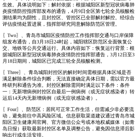
生效。具体说明如下：解封依据：根据城阳区新型冠状病毒肺
炎疫情防控指挥部发布的通告，4月9日全区第七轮全员核酸检
测结果均为阴性，且封控区、管控区已全部解封解控。经综合
评估疫情处置进展，指挥部研究同意解除防范区管理。
〖Two〗、青岛市城阳区疫情防控工作指挥部交通与口岸保障
组发布通告，自3月18日24时起，城阳辖区防范区全面恢复公
交、地铁等公共交通运行。具体内容如下：恢复运行背景：根
据城阳区新型冠状病毒肺炎疫情防控指挥部通告，3月12日至3
月18日期间，城阳区已完成三轮全员核酸检测。
〖Three〗、青岛城阳封控区的解封时间需根据具体区域是否
满足解除条件综合判断，无法直接确定具体日期，需以官方最
终研判和通告为准。封控区解除需同时满足以下条件：条件
一：无新增病例封控区自最后一例病例（或无症状感染者）转
运后14天内无新增病例（或无症状感染者）。
〖Four〗、防范区：居民可正常工作生活，但需减少非必要流
动，避免前往中高风险区域。信息获取渠道建议通过青岛市城
阳区卫生健康局官网、官方微信公众号或本地权威媒体（如青
岛日报）获取最新封控区名单及调整公告，避免因信息滞后影
响出行或生活安排。