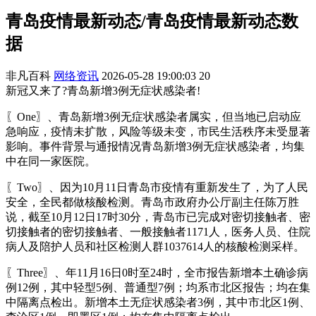
青岛疫情最新动态/青岛疫情最新动态数
据
非凡百科
网络资讯
2026-05-28 19:00:03
20
新冠又来了?青岛新增3例无症状感染者!
〖One〗、青岛新增3例无症状感染者属实，但当地已启动应
急响应，疫情未扩散，风险等级未变，市民生活秩序未受显著
影响。事件背景与通报情况青岛新增3例无症状感染者，均集
中在同一家医院。
〖Two〗、因为10月11日青岛市疫情有重新发生了，为了人民
安全，全民都做核酸检测。青岛市政府办公厅副主任陈万胜
说，截至10月12日17时30分，青岛市已完成对密切接触者、密
切接触者的密切接触者、一般接触者1171人，医务人员、住院
病人及陪护人员和社区检测人群1037614人的核酸检测采样。
〖Three〗、年11月16日0时至24时，全市报告新增本土确诊病
例12例，其中轻型5例、普通型7例；均系市北区报告；均在集
中隔离点检出。新增本土无症状感染者3例，其中市北区1例、