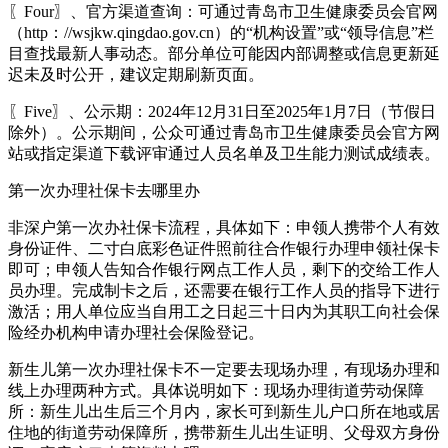
〖Four〗、官方渠道查询：可通过青岛市卫生健康委员会官网
（http：//wsjkw.qingdao.gov.cn）的“机构设置”或“领导信息”栏
目查找最新人事动态。部分单位可能因内部调整或信息更新延
迟未及时公开，建议定期刷新页面。
〖Five〗、公示期：2024年12月31日至2025年1月7日（节假日
除外）。公示期间，公众可通过青岛市卫生健康委员会官方网
站或指定渠道下载评审通过人员名单及卫生能力测试成绩表。
第一次办理社保卡去哪里办
非深户第一次办社保卡流程，具体如下：申领人携带个人有效
身份证件、二寸白底彩色证件照前往合作银行办理申领社保卡
即可；申领人告知合作银行网点工作人员，剩下的交给工作人
员办理。完成制卡之后，还需要在银行工作人员的指导下进行
激活；用人单位应当自用工之日起三十日内为其职工向社会保
险经办机构申请办理社会保险登记。
新生儿第一次办理社保卡不一定要去现场办理，有现场办理和
线上办理两种方式。具体说明如下：现场办理街道劳动保障
所：新生儿出生后三个月内，家长可到新生儿户口所在地或居
住地的街道劳动保障所，携带新生儿出生证明、父母双方身份