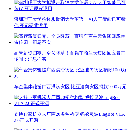
深圳理工大学拟逐步取消大学英语：AI人工智能已可替
代 死记硬背没用
高管薪资归零、全员降薪！百强车商兰天集团回应暴雷
传闻：消息不实
车企集体驰援广西洪涝灾区 比亚迪向灾区捐款1000万元
支持17家机器人厂商20多种构型 蚂蚁灵波LingBot-VLA
2.0正式开源