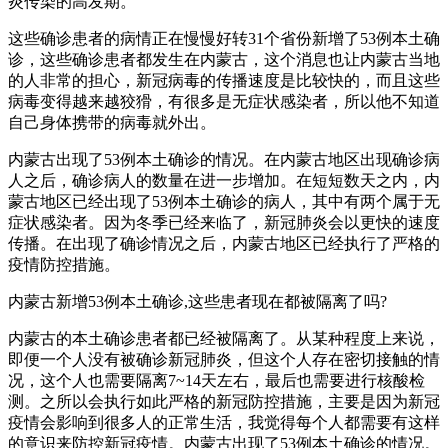
炎传染的高发期。
这些确诊患者的病情正在慢慢好转31个省份新增了53例本土确
诊，这些确诊患者都发生在内蒙古，这个消息也让内蒙古当地
的人非常的担心，新冠病毒的传播速度是比较快的，而且这些
病毒变得越来越狡猾，有很多是无症状感染者，所以他不知道
自己身体携带的病毒就外出。
内蒙古出现了53例本土确诊的情况。在内蒙古地区出现确诊病
人之后，确诊病人的数量在进一步增加。在短短数天之内，内
蒙古地区已经出现了53例本土确诊的病人，其中有两个属于无
症状感染者。因为冬季已经来临了，新冠肺炎会以更快的速度
传播。在出现了确诊情况之后，内蒙古地区已经执行了严格的
疫情防控措施。
内蒙古新增53例本土确诊,这些患者现在都被隔离了吗?
内蒙古的本土确诊患者都已经被隔离了。从某种程度上来说，
即便一个人没有被确诊新冠肺炎，但这个人存在密切接触的情
况，这个人也需要隔离7~14天左右，最后也需要进行核酸检
测。之所以会执行如此严格的新冠防控措施，主要是因为新冠
疫情会影响到很多人的正常生活，我觉得每个人都需要有这样
的意识来防控新冠疫情。内蒙古出现了53例本土确诊的情况。