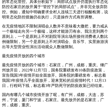
的常态化管控。具体分析如下：局部试点放开仍需执行常态化
防控石家庄的放开属于“管控下的局部试点”，并非完全放弃防
控。例如，通知中明确要求全村人连续三天进行核酸检测，说
明常态化防控措施仍在执行，只是操作方式有所调整。
在无疫情地区不限制演唱会人数并不意味着大撒把，要力戒从
一个极端走向另一个极端，这样才能游刃有余。我注意到两个
原则上，一个是原则上不对剧院等演出场所接待消费者人数比
例做限制，另一个是原则上不对演唱会、音乐节、实景旅游演
出等大型营业性演出活动观众人数做限制。
最先疫情开放的四个城市
最先疫情开放的四个城市：石家庄，广州，成都，重庆。继广
州放开后，2022年12月7日，国务院重磅发布10条防疫政策，
宣告我国3年疫情开始全面放开。国务院的重磅发布，标志着
我国3年疫情几乎全面放开，迎来宽松的后疫情时代！12月13
日，行程码下线，标志着3年严防死守的防疫政策已经结束。
国内有哪几个城市疫情开放了呢，有广州，成都，大连，苏
州，宁波，厦门和宁波，石家庄。最先放开的是石家庄，广
州，成都，重庆。