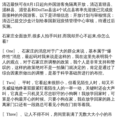
清迈最快可在8月1日起向外国游客免隔离开放，清迈直辖县、
湄林县、湄登县和DoiTao县这4个试点县将率先迎接已完成疫
苗接种的外国游客。以下是详细信息：开放计划与审核情况：
清迈已提交沙盒计划给泰国新冠疫情管理中心审核，待通过后
实施。
石家庄全面放开,很多人拍手叫好,而我却开心不起来,你怎么
看?
〖One〗、石家庄的消息对于广大的群众来说，基本属于“爆
炸性”消息，最起码对我来说是这样的，我在这里先表明我个
人的观点，对于石家庄所调整的政策，我个人是非常支持和赞
叹的，这样的政策绝对不是一拍脑门就决定的，肯定是通过了
综合因素所做出的调整，是基于科学基础所进行的布控。
〖Two〗、平时，它看起来很胆小，但看见陌生人时，却又不
失威猛地睁著双眼紧盯着陌生人的一举一动，关键时还会大声
叫，它真是一只机灵又尽忠职守的小狗啊！我放学回家时，可
算是小狗最开心的时候。只要小狗在家，我在放学回家的路上
离家门口还有一段路总可看见小狗在门前等着我。
〖Three〗、让人不得不叫，房间里装满了无数大大小小的吊