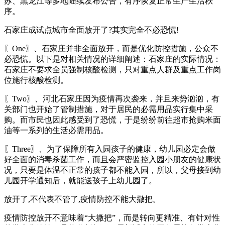
苏、黑龙江等多地陆续发布公告，有序恢复正常生产生活秩
序。
石家庄成试点城市全面放开了?其实完全不必恐慌!
〖One〗、石家庄并非全面放开，而是优化防控措施，公众不
必恐慌。以下是对相关情况的详细阐述：石家庄的实际情况：
石家庄不要求全员强制核酸检测，只对重点人群及重点工作岗
位施行核酸检测。
〖Two〗、河北石家庄因为疫情再次袭来，并且来势汹汹，有
关部门也开始了管制措施，对于居民的必需用品实行集中采
购。而市民也因此感受到了恐慌，于是纷纷前往超市抢购米面
油等一系列的生活必需用品。
〖Three〗、为了保障所有入园孩子的健康，幼儿园必定会做
好全面的消毒杀菌工作，而且会严密监控入园小朋友的健康状
况，只要是体温不正常的孩子都不能入园，所以，父母接到幼
儿园开学通知后，就能送孩子上幼儿园了。
放开了,不代表不管了,疫情防控不能大撒把。
疫情防控放开不意味着“大撒把”，而是转向更精准、有针对性