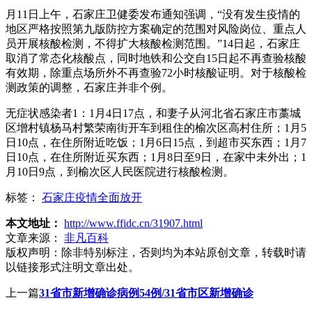
月11日上午，石家庄卫健委发布通知强调，“没有发生疫情的
地区严格按照第九版防控方案确定的范围对风险岗位、重点人
员开展核酸检测，不得扩大核酸检测范围。”14日起，石家庄
取消了常态化核酸点，同时地铁和公交自15日起不再查验核酸
有效期，除重点场所外不再查验72小时核酸证明。对于核酸检
测政策的调整，石家庄并非个例。
无症状感染者1：1月4日17点，和妻子从河北省石家庄市藁城
区增村镇杨马村繁荣南街开车到租住的榆次区高村住所；1月5
日10点，在住所附近吃饭；1月6日15点，到超市买东西；1月7
日10点，在住所附近买东西；1月8日至9日，在家中未外出；1
月10日9点，到榆次区人民医院进行核酸检测。
标签：
石家庄疫情全面放开
本文地址：
http://www.ffidc.cn/31907.html
文章来源：
非凡百科
版权声明：
除非特别标注，否则均为本站原创文章，转载时请
以链接形式注明文章出处。
上一篇
31省市新增确诊病例54例/31省市区新增确诊