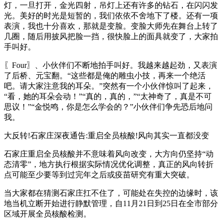
灯，一旦打开，金光四射，吊灯上还有许多的钻石，在闪闪发
光。美好的时光是短暂的，我们依依不舍地下了楼。还有一项
表演，我也十分喜欢，那就是变脸。变脸大师先在舞台上转了
几圈，随后用披风把脸一挡，很快脸上的面具就变了，大家拍
手叫好。
〖Four〗、小伙伴们不断地拍手叫好。我越来越起劲，又表演
了后桥、元宝翻。“这些都是俺的雕虫小技，再来一个绝活
吧。请大家注意我的耳朵。”突然有一个小伙伴惊叫了起来，
“看，她的耳朵会动！”“真的，真的，”“太神奇了，真是不可
思议！”“金悦鸣，你是怎么学会的？”小伙伴们争先恐后地问
我。
大反转!石家庄深夜通告:重启全员核酸!风向其实一直都没变
石家庄重启全员核酸并不意味着风向改变，大方向仍坚持“动
态清零”，地方执行根据实际情况优化调整，真正的风向转折
点可能至少要等到过完年之后或疫苗研究有重大突破。
当大家都在猜测石家庄扛不住了，可能处在失控的边缘时，该
地当机立断开始进行静默管理，自11月21日到25日在全市部分
区域开展全员核酸检测。