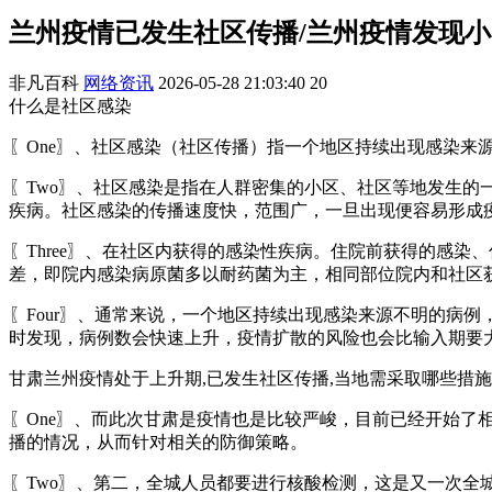
兰州疫情已发生社区传播/兰州疫情发现小
非凡百科
网络资讯
2026-05-28 21:03:40
20
什么是社区感染
〖One〗、社区感染（社区传播）指一个地区持续出现感染
〖Two〗、社区感染是指在人群密集的小区、社区等地发生
疾病。社区感染的传播速度快，范围广，一旦出现便容易形成
〖Three〗、在社区内获得的感染性疾病。住院前获得的感
差，即院内感染病原菌多以耐药菌为主，相同部位院内和社区
〖Four〗、通常来说，一个地区持续出现感染来源不明的病
时发现，病例数会快速上升，疫情扩散的风险也会比输入期要
甘肃兰州疫情处于上升期,已发生社区传播,当地需采取哪些措施来
〖One〗、而此次甘肃是疫情也是比较严峻，目前已经开始
播的情况，从而针对相关的防御策略。
〖Two〗、第二，全城人员都要进行核酸检测，这是又一次