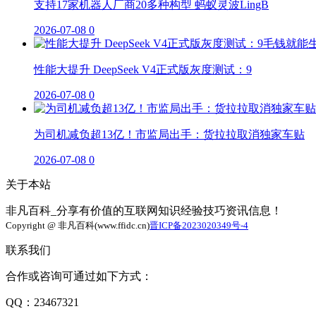
支持17家机器人厂商20多种构型 蚂蚁灵波LingB
2026-07-08
0
性能大提升 DeepSeek V4正式版灰度测试：9
2026-07-08
0
为司机减负超13亿！市监局出手：货拉拉取消独家车贴
2026-07-08
0
关于本站
非凡百科_分享有价值的互联网知识经验技巧资讯信息！
Copyright @ 非凡百科(www.ffidc.cn)
晋ICP备2023020349号-4
联系我们
合作或咨询可通过如下方式：
QQ：23467321