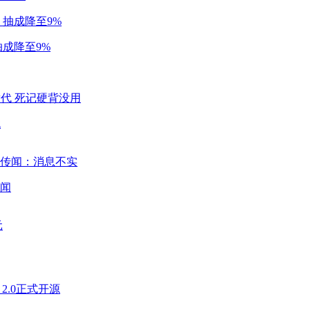
成降至9%
代
闻