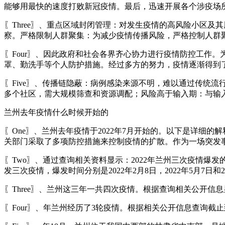
能够用最快的速度打败新冠疫情。最后，迅速开展各个涉疫场
〖Three〗、重点区域封闭管理：对发生疫情的高风险小区
察。严格限制人群聚集：为减少疫情传播风险，严格控制人群
〖Four〗、因此政府和社会各界齐心协力进行疫情防控工作
罩、勤洗手等个人防护措施。经过多方的努力，疫情逐渐得到
〖Five〗、传播链隐蔽：病例感染来源不明，难以通过传统
多个社区，需大规模筛查和资源调配；风险高于输入期：与输
兰州去年疫情什么时候开始的
〖One〗、兰州去年疫情于2022年7月开始的。以下是详细
关部门采取了多项防控措施来控制疫情的扩散。作为一场突发
〖Two〗、通过查询相关资料显示：2022年兰州三次疫情爆发的时
发三次疫情，爆发时间分别是2022年2月8日，2022年5月7日
〖Three〗、兰州这三年一共四次疫情。根据查询相关公开信息显示，截
〖Four〗、年兰州经历了3轮疫情。根据相关公开信息查询截止到