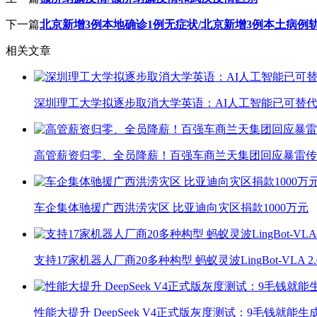
下一篇
北京新增3例本地确诊1例无症状/北京新增3例本土病例
相关文章
深圳理工大学拟逐步取消大学英语：AI人工智能已可替代
高管薪资归零、全员降薪！百强车商兰天集团回应暴雷传
车企集体驰援广西洪涝灾区 比亚迪向灾区捐款1000万元
支持17家机器人厂商20多种构型 蚂蚁灵波LingBot-VLA 
性能大提升 DeepSeek V4正式版灰度测试：9毛钱就能生