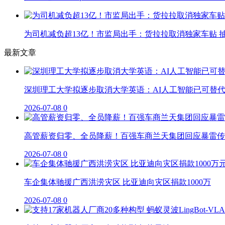
为司机减负超13亿！市监局出手：货拉拉取消独家车贴 抽
最新文章
深圳理工大学拟逐步取消大学英语：AI人工智能已可替
2026-07-08
0
高管薪资归零、全员降薪！百强车商兰天集团回应暴雷传
2026-07-08
0
车企集体驰援广西洪涝灾区 比亚迪向灾区捐款1000万
2026-07-08
0