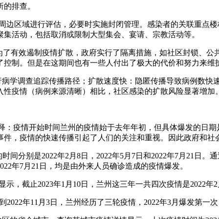
所的排查。
及其周边区域进行评估，必要时实施封闭管理。感染者的关联重点
聚集活动，包括取消或限制大型集会、宴请、宗教活动等。
。为了有效遏制疫情扩散，政府实行了隔离措施，如社区封锁、
了控制。但是在这期间也有一些人付出了极大的代价和努力来维
流行病学调查追踪传播路径；扩散速度快：隐匿传播导致病例数快
入性疫情（病例来源清晰）相比，社区感染的扩散风险显著增加
的解释：疫情开始时间兰州的疫情始于去年年初，但具体爆发的日期
事件，疫情的快速传播引起了人们的关注和重视。因此政府和社
间分别是2022年2月8日，2022年5月7日和2022年7月21
和2022年7月21日，均是由外来人员确诊造成的疫情爆发。
止2023年1月10日，兰州这三年一共四次疫情是2022年2月8日，
2022年11月3日，兰州经历了三轮疫情，2022年3月爆发第一