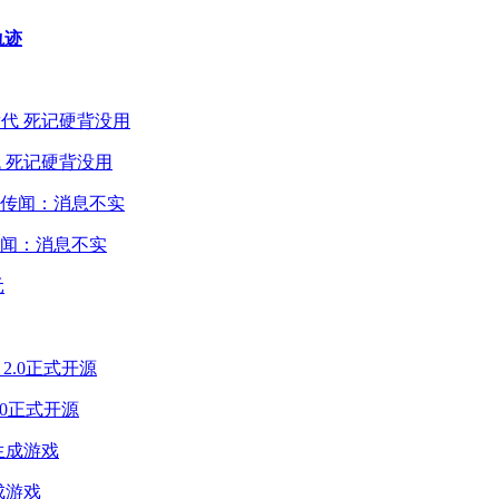
轨迹
 死记硬背没用
闻：消息不实
2.0正式开源
成游戏