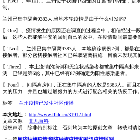
〖Five〗、年10月。兰州位于我国中西部的甘肃省中南部，
制。
兰州已集中隔离9383人,当地本轮疫情是由于什么引发的?
〖One〗、疫情发生的原因还在调查的过程当中，相信经过
后，这些人都能够平安的回到自己的家中。在疫情期间最需要
〖Two〗、兰州已集中隔离9383人，本地确诊病例7例，都
接触者。部分密切接触者社区已采取隔离措施，目前未发现其
〖Three〗、本土疫情的病例和无症状感染者都被集中隔离
测，已经是第6轮，其中已经有87例确定为阳性感染患者。
〖Four〗、间隔离房间，正在集中隔离的人数是9383人。
大的压力，并且也通过最努力的方式进行配合相关的防疫工作
标签：
兰州疫情已发生社区传播
本文地址：
http://www.ffidc.cn/31912.html
文章来源：
非凡百科
版权声明：
除非特别标注，否则均为本站原创文章，转载时请
上一篇
额济纳旗疫情/额济纳旗疫情和武汉疫情区别