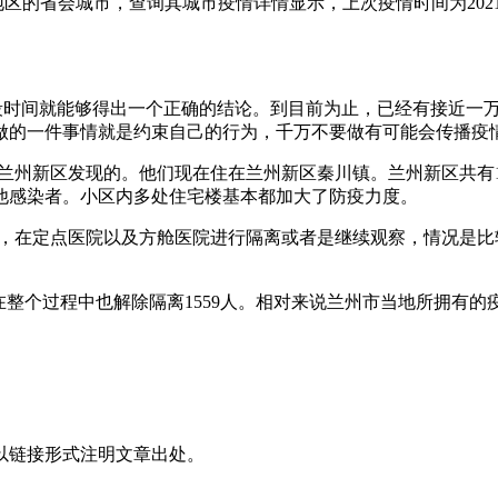
是地区的省会城市，查询其城市疫情详情显示，上次疫情时间为202
一段时间就能够得出一个正确的结论。到目前为止，已经有接近一
做的一件事情就是约束自己的行为，千万不要做有可能会传播疫
是在兰州新区发现的。他们现在住在兰州新区秦川镇。兰州新区共
他感染者。小区内多处住宅楼基本都加大了防疫力度。
起来，在定点医院以及方舱医院进行隔离或者是继续观察，情况是
而且在整个过程中也解除隔离1559人。相对来说兰州市当地所拥
。
以链接形式注明文章出处。