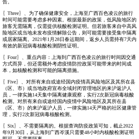
告。
〖Three〗、为了确保健康安全，上海至广西百色凌云的旅行
时间可能需要考虑多种因素。根据最新的政策，低风险地区的
旅客无需隔离，仅需提供核酸检测证明。但若旅客来自中高风
险地区或当地未发布疫情解除公告，则可能需要接受集中隔离
或居家隔离。2021年1月28日春运期间，返乡人员需持有7天内
有效的新冠病毒核酸检测阴性证明。
〖Four〗、重点内容：上海到广西百色凌云的旅行时间因交通
方式而异，但还需额外考虑疫情防控政策可能带来的时间成
本，如核酸检测和可能的隔离措施。
〖Five〗、对所有来自或途经国内疫情高风险地区及其所在县
（区、市）或当地政府宣布全域封闭管理地区的来沪返沪人
员，一律实施14天集中隔离健康观察，实行2次新冠病毒核酸
检测。对所有来自或途经国内疫情中风险地区及其所在县
（区、市）的来沪返沪人员，一律实施14天严格的社区健康管
理，实行2次新冠病毒核酸检测。
〖Six〗、不需要隔离的。根据查询防疫政策可知，截止2022
年9月30日，从上海到广西岑溪只需要48小时内核酸检测证明
即可，不需要隔离。