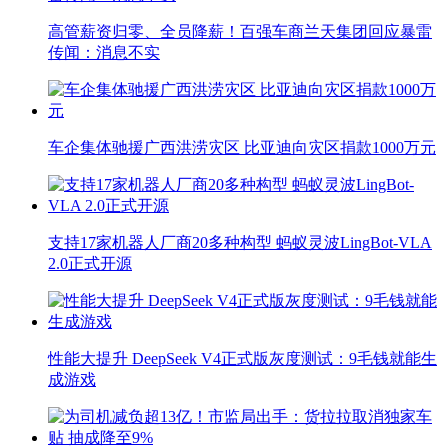
高管薪资归零、全员降薪！百强车商兰天集团回应暴雷
传闻：消息不实
车企集体驰援广西洪涝灾区 比亚迪向灾区捐款1000万元
支持17家机器人厂商20多种构型 蚂蚁灵波LingBot-VLA
2.0正式开源
性能大提升 DeepSeek V4正式版灰度测试：9毛钱就能生
成游戏