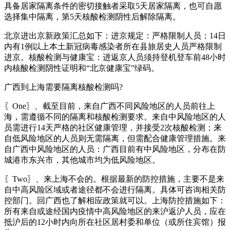
具备居家隔离条件的密切接触者采取5天居家隔离，也可自愿
选择集中隔离，第5天核酸检测阴性后解除隔离。
北京进出京新政策汇总如下：进京规定：严格限制人员：14日
内有1例以上本土新冠病毒感染者所在县旅居史人员严格限制
进京。核酸检测与健康宝：进返京人员须持登机登车前48小时
内核酸检测阴性证明和“北京健康宝”绿码。
广西到上海需要隔离核酸检测吗?
〖One〗、截至目前，来自广西不同风险地区的人员前往上
海，需遵循不同的隔离和核酸检测要求。来自中风险地区的人
员需进行14天严格的社区健康管理，并接受2次核酸检测；来
自低风险地区的人员则无需隔离，但需配合健康管理措施。来
自广西中风险地区的人员：广西目前有中风险地区，分布在防
城港市东兴市，其他城市均为低风险地区。
〖Two〗、来上海不会的。根据最新的防控措施，主要不是来
自中高风险区域或者途径都不会进行隔离。具体可咨询相关防
控部门。回广西也了解相应政策就可以。上海防控措施如下：
所有来自或途经国内疫情中高风险地区的来沪返沪人员，应在
抵沪后的12小时内向所在社区居村委和单位（或所住宾馆）报