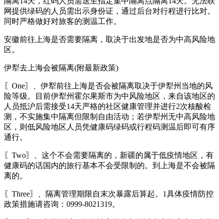
隔离14天，红码人员需送至指定集中隔离点隔离14天。无法联
网提供绿码的人员需出示身份证，通过后台对行程进行比对。
同时严格做好对旅客的测温工作。
安徽前往上海是否需要隔离，取决于出发地是否为中高风险地
区。
伊犁去上海会被隔离(附最新政策)
〖One〗、伊犁前往上海是否会被隔离取决于伊犁州当地的风
险等级。目前伊犁州霍尔果斯市为中风险地区，来自该地区的
人员抵沪后需接受14天严格的社区健康管理并进行2次核酸检
测，不实施集中隔离但限制自由活动；若伊犁州无中高风险地
区，则低风险地区人员凭健康码绿码或行程码测温后即可有序
通行。
〖Two〗、这个不会需要隔离的，新疆的属于低疫情地区，有
健康码的话国内的旅行基本不会受限制的。到上海是不会被隔
离的。
〖Three〗、隔离管理期限自末次暴露后算起。1具体疫情防控
政策措施请咨询：0999-8021319。