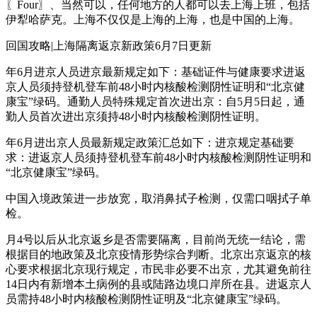
〖Four〗、当然可以，任何地方的人都可以去上海上班，包括
伊犁哈萨克。上海不仅仅是上海的上海，也是中国的上海。
回国攻略|上海隔离返京新政策6月7日更新
年6月进京人员进京最新规定如下：基础证件与健康要求进返
京人员须持登机登车前48小时内核酸检测阴性证明和“北京健
康宝”绿码。通勤人员特殊规定首次进出京：自5月5日起，通
勤人员首次进出京须持48小时内核酸检测阴性证明。
年6月进出京人员最新规定政策汇总如下：进京规定基础要
求：进返京人员须持登机登车前48小时内核酸检测阴性证明和
“北京健康宝”绿码。
中国入境政策进一步放宽，取消鼻拭子检测，仅需口咽拭子单
检。
月4号以后从北京返乡是否需要隔离，目前尚无统一结论，需
根据目的地政策及北京疫情形势综合判断。北京出京返京的核
心要求根据北京现行规定，市民非必要不出京，尤其避免前往
14日内有新增本土病例的县或陆路边境口岸所在县。进返京人
员需持48小时内核酸检测阴性证明及“北京健康宝”绿码。