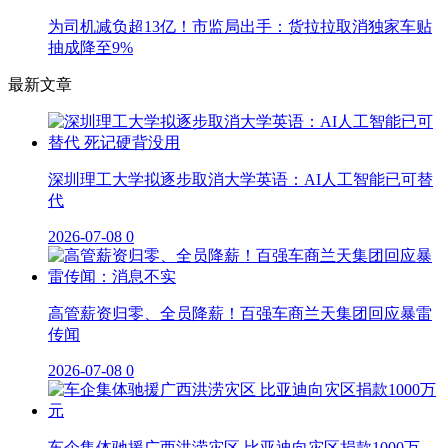
为司机减负超13亿！市监局出手：货拉拉取消独家车贴
抽成降至9%
最新文章
深圳理工大学拟逐步取消大学英语：AI人工智能已可替
代
2026-07-08
0
高管薪资归零、全员降薪！百强车商兰天集团回应暴雷
传闻
2026-07-08
0
车企集体驰援广西洪涝灾区 比亚迪向灾区捐款1000万