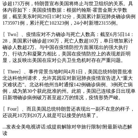
诊超173万例，特朗普宣布美国将终止与世卫组织的关系。具
体内容如下：美国疫情数据：根据约翰斯·霍普金斯大学数
据，截至美东时间29日15时32分，美国累计新冠肺炎确诊病例
1735971例，累计死亡102323例，24小时新增23155例。
〖Two〗、疫情应对不力确诊与死亡人数高：截至6月5日14：
28，美国累计确诊超190万，死亡人数超10万，单日增加累计
确诊人数超2万。与中国在疫情防控方面展现出的强大执行
力、行动力和凝聚力相比，美国在疫情防控上的表现差距明
显，这反映出美国在应对公共卫生危机时存在严重问题。
〖Three〗、事件背景当地时间4月1日，美国总统特朗普批准
北达科他州请求，允许其因应对新冠肺炎疫情宣告进入“重大
灾难状态”。北达科他州当时通报142例确诊病例、3例死亡病
例，成为第30个获此批准的州。此前，美国已连续多日出现单
日新增确诊病例破万甚至超2万的情况，疫情形势严峻。
〖Four〗、而且美国总统特朗普还表现出一副不在意的样子，
还说死10万到20万人就是可以接受的结果了。
...发表全美电视讲话:或提前解除对华旅行限制!附最新动态解
读