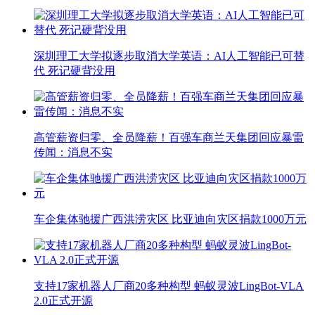
深圳理工大学拟逐步取消大学英语：AI人工智能已可替
代 死记硬背没用
高管薪资归零、全员降薪！百强车商兰天集团回应暴雷
传闻：消息不实
车企集体驰援广西洪涝灾区 比亚迪向灾区捐款1000万元
支持17家机器人厂商20多种构型 蚂蚁灵波LingBot-VLA
2.0正式开源