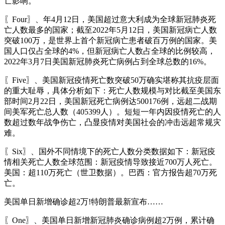
亡影响。
〖Four〗、年4月12日，美国超过意大利成为全球新冠肺炎死
亡人数最多的国家；截至2022年5月12日，美国新冠病亡人数
突破100万，是世界上首个新冠病亡患者破百万例的国家。美
国人口仅占全球的4%，但新冠病亡人数占全球的比例较高，
2022年3月7日美国新冠肺炎死亡病例占到全球总数的16%。
〖Five〗、美国新冠疫情死亡数突破50万确实堪称其抗疫层面
的重大耻辱，具体分析如下：死亡人数规模与对比截至美国东
部时间2月22日，美国新冠死亡病例达500176例，远超二战期
间美军死亡总人数（405399人）。短短一年内因疫情死亡的人
数超过数年战争伤亡，凸显疫情对美国社会的冲击远超常规灾
难。
〖Six〗、国外不同情境下的死亡人数分类数据如下：新冠疫
情相关死亡人数全球范围：新冠疫情导致接近700万人死亡。
美国：超110万死亡（世卫数据）。巴西：官方报告超70万死
亡。
美国单日新增确诊超2万!特朗普最新宣布……
〖One〗、美国单日新增新冠肺炎确诊病例超2万例，累计确