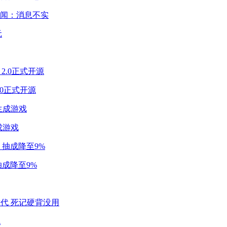
闻：消息不实
2.0正式开源
成游戏
成降至9%
代