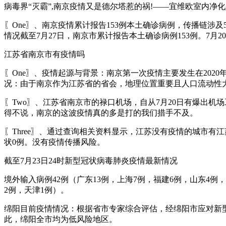
病毒界“灭霸”,南京疫情又是德尔塔惹的祸!——宜维欧室内净化_百
〖One〗、南京疫情累计报告153例本土确诊病例，传播链
情况截至7月27日，南京市累计报告本土确诊病例153例。7月20
江苏省南京市有疫情吗
〖One〗、疫情起源与背景：南京第一次疫情主要发生在20
况：由于南京作为江苏省的省会，地理位置重要且人口流动性
〖Two〗、江苏省南京市的禄口机场，自从7月20日有爆出
得不说，南京的这波疫情真的多是打的我们措手不及。
〖Three〗、通过查询相关资料显示，江苏没有疫情的城市有
状0例。没有疫情传播风险。
截至7月23日24时新型冠状病毒肺炎疫情最新情况
境外输入病例42例（广东13例，上海7例，福建6例，山东4例
2例，天津1例）。
绵阳目前疫情情况：根据省市专家综合评估，经绵阳市应对新型
此，绵阳全市均为低风险地区。