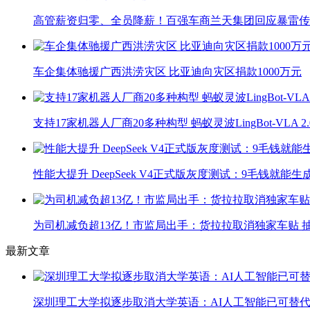
高管薪资归零、全员降薪！百强车商兰天集团回应暴雷传
车企集体驰援广西洪涝灾区 比亚迪向灾区捐款1000万元
支持17家机器人厂商20多种构型 蚂蚁灵波LingBot-VLA 
性能大提升 DeepSeek V4正式版灰度测试：9毛钱就能生
为司机减负超13亿！市监局出手：货拉拉取消独家车贴 抽
最新文章
深圳理工大学拟逐步取消大学英语：AI人工智能已可替