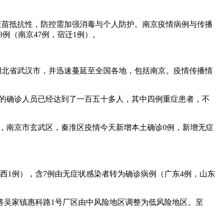
在疫苗抵抗性，防控需加强消毒与个人防护。南京疫情病例与传播
48例（南京47例，宿迁1例）。
国湖北省武汉市，并迅速蔓延至全国各地，包括南京。疫情传播情
京的确诊人员已经达到了一百五十多人，其中四例重症患者，不
苏州，南京市玄武区，秦淮区疫情今天新增本土确诊0例，新增无症
，陕西1例），含7例由无症状感染者转为确诊病例（广东4例，山东
，将吴家镇惠科路1号厂区由中风险地区调整为低风险地区。至