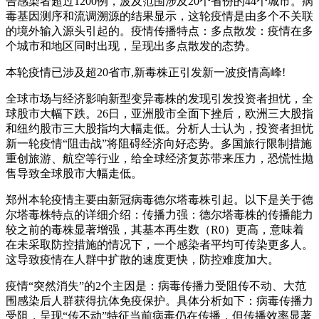
告感染者超过1200例，波及范围涉及20个省份的44个城市。病
毒基因测序和流调溯源的结果显示，这轮疫情是由多个不关联
的境外输入源头引起的。疫情传播特点：多点散发：疫情在多
个城市和地区同时出现，呈现出多点散发的态势。
本轮疫情已涉及超20省市,新毒株正引发新一波疫情高峰!
全球市场与经济影响新型变异毒株的发现引发投资者担忧，全
球股市大幅下跌。26日，亚洲股市全面下挫后，欧洲三大股指
和纽约股市三大股指均大幅走低。分析人士认为，投资者担忧
新一轮疫情“阻击战”将阻碍经济向好态势。多国旅行限制措施
重创旅游、航空等行业，给全球经济复苏带来压力，恐慌性抛
售导致全球股市大幅走低。
郑州本轮疫情主要由新冠病毒德尔塔毒株引起。以下是关于德
尔塔毒株特点的详细介绍：传播力强：德尔塔毒株的传播能力
较之前的毒株显著增强，其基本再生数（R0）更高，意味着
在未采取防控措施的情况下，一个感染者平均可传染更多人。
这导致疫情在人群中扩散的速度更快，防控难度加大。
疫情“突然消失”的2个主因是：病毒传播力受阻传不动、大范
围感染后人群获得抗体免疫保护。具体分析如下：病毒传播力
受阻，呈现“传不动”特征当前病毒仍在传播，但传播效率显著