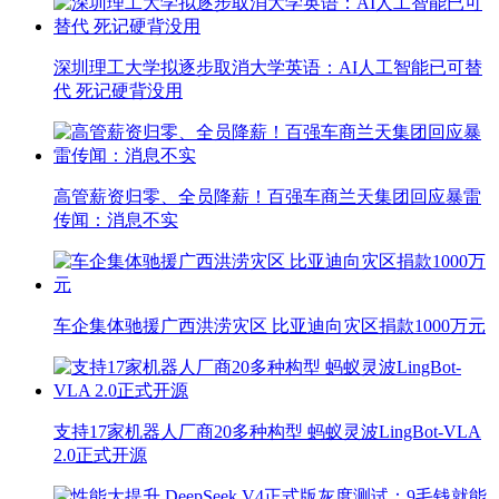
深圳理工大学拟逐步取消大学英语：AI人工智能已可替
代 死记硬背没用
高管薪资归零、全员降薪！百强车商兰天集团回应暴雷
传闻：消息不实
车企集体驰援广西洪涝灾区 比亚迪向灾区捐款1000万元
支持17家机器人厂商20多种构型 蚂蚁灵波LingBot-VLA
2.0正式开源