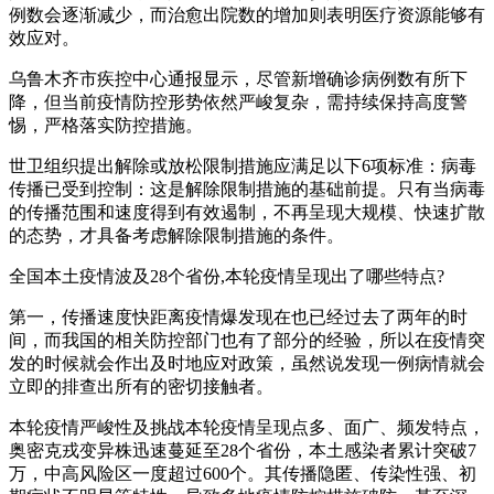
例数会逐渐减少，而治愈出院数的增加则表明医疗资源能够有
效应对。
乌鲁木齐市疾控中心通报显示，尽管新增确诊病例数有所下
降，但当前疫情防控形势依然严峻复杂，需持续保持高度警
惕，严格落实防控措施。
世卫组织提出解除或放松限制措施应满足以下6项标准：病毒
传播已受到控制：这是解除限制措施的基础前提。只有当病毒
的传播范围和速度得到有效遏制，不再呈现大规模、快速扩散
的态势，才具备考虑解除限制措施的条件。
全国本土疫情波及28个省份,本轮疫情呈现出了哪些特点?
第一，传播速度快距离疫情爆发现在也已经过去了两年的时
间，而我国的相关防控部门也有了部分的经验，所以在疫情突
发的时候就会作出及时地应对政策，虽然说发现一例病情就会
立即的排查出所有的密切接触者。
本轮疫情严峻性及挑战本轮疫情呈现点多、面广、频发特点，
奥密克戎变异株迅速蔓延至28个省份，本土感染者累计突破7
万，中高风险区一度超过600个。其传播隐匿、传染性强、初