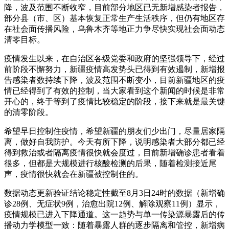
降，波及范围不断收窄，目前部分地区已无新增感染者报告，
部分县（市、区）基本恢复正常生产生活秩序，但仍有地区存
在社会面传播风险，乌鲁木齐等地正力争尽快实现社会面动态
清零目标。
疫情发生以来，在自治区各级党委和政府的坚强领导下，经过
前阶段不懈努力，新疆疫情高发势头已得到有效遏制，新增报
告感染者数持续下降，波及范围不断变小，目前新疆地区的疫
情已经得到了有效的控制，当大家看到这个新闻的时候是非常
开心的，终于等到了疫情比较稳定的阶段，接下来就是最关键
的清零阶段。
希望早日控制住疫情，希望新疆的朋友们少出门，尽量居家隔
离，做好自我防护。今天有所下降，说明感染者大部分都已经
得到救治或者隔离疫情很快就会度过，目前新增确诊患者看着
很多，但都是大规模进行核酸检测的后果，随着检测接近尾
声，疫情很快就会在新疆被控制住的。
数据动态更新验证结论稳定性截至8月3日24时的数据（新增确
诊28例、无症状9例，治愈出院12例、解除观察11例）显示，
疫情规模已进入下降通道。这一趋势与单一传染源暴露后的传
播动力学模型一致：随着暴露人群的逐步隔离和管控，新增病