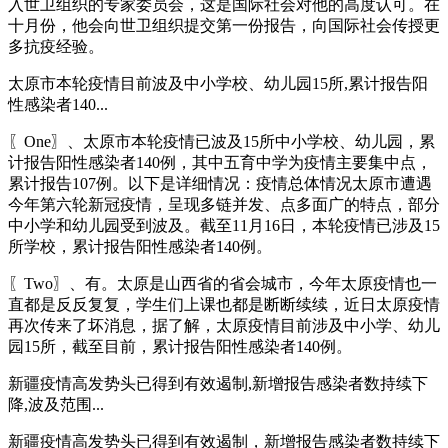
入世卫组织的专家委员会，这是国际社会对他的高度认可。在
十月份，他会向世卫组织提交第一份报告，向国际社会传授更
多抗疫经验。
太原市本轮疫情目前波及中小学校、幼儿园15所,累计报告阳
性感染者140...
〖One〗、太原市本轮疫情已波及15所中小学校、幼儿园，累
计报告阳性感染者140例，其中五育中学为疫情主要集中点，
累计报告107例。以下是详细情况：疫情总体情况太原市遭遇
今年第六轮新冠疫情，呈现多链并发、点多面广的特点，部分
中小学和幼儿园受到波及。截至11月16日，本轮疫情已涉及15
所学校，累计报告阳性感染者140例。
〖Two〗、有。太原是山西省的省会城市，今年太原疫情也一
直都是反反复复，学生们上课也都是断断续续，近日太原疫情
再次传来了坏消息，据了解，太原疫情目前涉及中小学、幼儿
园15所，截至目前，累计报告阳性感染者140例。
新疆疫情高发势头已得到有效遏制,新增报告感染者数持续下
降,波及范围...
新疆疫情高发势头已得到有效遏制，新增报告感染者数持续下