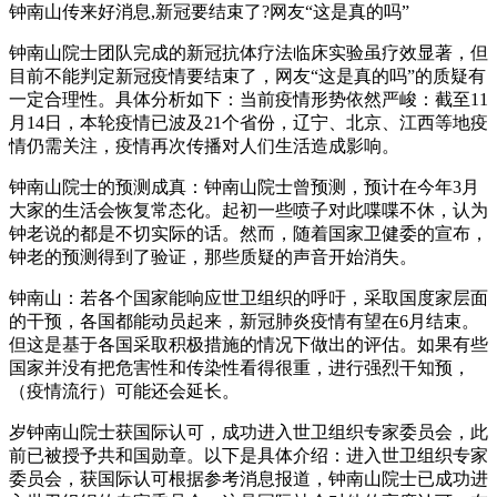
钟南山传来好消息,新冠要结束了?网友“这是真的吗”
钟南山院士团队完成的新冠抗体疗法临床实验虽疗效显著，但
目前不能判定新冠疫情要结束了，网友“这是真的吗”的质疑有
一定合理性。具体分析如下：当前疫情形势依然严峻：截至11
月14日，本轮疫情已波及21个省份，辽宁、北京、江西等地疫
情仍需关注，疫情再次传播对人们生活造成影响。
钟南山院士的预测成真：钟南山院士曾预测，预计在今年3月
大家的生活会恢复常态化。起初一些喷子对此喋喋不休，认为
钟老说的都是不切实际的话。然而，随着国家卫健委的宣布，
钟老的预测得到了验证，那些质疑的声音开始消失。
钟南山：若各个国家能响应世卫组织的呼吁，采取国度家层面
的干预，各国都能动员起来，新冠肺炎疫情有望在6月结束。
但这是基于各国采取积极措施的情况下做出的评估。如果有些
国家并没有把危害性和传染性看得很重，进行强烈干知预，
（疫情流行）可能还会延长。
岁钟南山院士获国际认可，成功进入世卫组织专家委员会，此
前已被授予共和国勋章。以下是具体介绍：进入世卫组织专家
委员会，获国际认可根据参考消息报道，钟南山院士已成功进