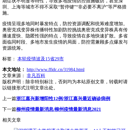
期症状不明显等特性，导致多地疫情防控措施破防，甚至深
圳、上海等城市不得不采取“暂停键”“非必要不离沪”等严格措
施。
疫情呈现多地同时暴发特点，防控资源调配和统筹难度增加。
奥密克戎变异株传播特性加剧防控挑战奥密克戎变异株具有传
播速度快、隐匿性强的特点，导致疫情在多地快速扩散。多省
面临同时段、多地市发生疫情的局面，防控需兼顾多点爆发与
资源统筹。
标签：
本轮疫情波及15省29市
本文地址：
http://www.ffidc.cn/31984.html
文章来源：
非凡百科
版权声明：
除非特别标注，否则均为本站原创文章，转载时请
以链接形式注明文章出处。
上一篇
浙江嘉兴新增阳性12例/浙江嘉兴最近确诊病例
下一篇
柳州疫情最新消息/柳州疫情最新消息2021
相关文章