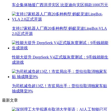
车企集体驰援广西洪涝灾区 比亚迪向灾区捐款1000万元
支持17家机器人厂商20多种构型 蚂蚁灵波LingBot-VLA
2.0正式开源
性能大提升 DeepSeek V4正式版灰度测试：9毛钱就能生
成游戏
为司机减负超13亿！市监局出手：货拉拉取消独家车贴
抽成降至9%
最新文章