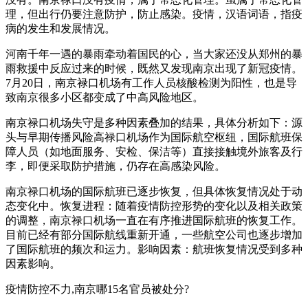
理，但出行仍要注意防护，防止感染。疫情，汉语词语，指疫
病的发生和发展情况。
河南千年一遇的暴雨牵动着国民的心，当大家还没从郑州的暴
雨救援中反应过来的时候，既然又发现南京出现了新冠疫情。
7月20日，南京禄口机场有工作人员核酸检测为阳性，也是导
致南京很多小区都变成了中高风险地区。
南京禄口机场失守是多种因素叠加的结果，具体分析如下：源
头与早期传播风险高禄口机场作为国际航空枢纽，国际航班保
障人员（如地面服务、安检、保洁等）直接接触境外旅客及行
李，即便采取防护措施，仍存在高感染风险。
南京禄口机场的国际航班已逐步恢复，但具体恢复情况处于动
态变化中。恢复进程：随着疫情防控形势的变化以及相关政策
的调整，南京禄口机场一直在有序推进国际航班的恢复工作。
目前已经有部分国际航线重新开通，一些航空公司也逐步增加
了国际航班的频次和运力。影响因素：航班恢复情况受到多种
因素影响。
疫情防控不力,南京哪15名官员被处分?