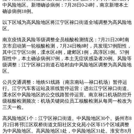
中风险地区。新增确诊病例：7月28日0-24时，南京新增本土
确诊病例18例。
以下区域为高风险地区将江宁区禄口街道全域调整为高风险地
区。
南京疫情及风险等级调整全员核酸检测情况：7月21日20时南
京市启动第一轮核酸检测，7月24日晚8时，共发现57例阳性，
其中江宁区51例，溧水区4例，建邺区1例，高淳区1例。57例
阳性中，本土确诊病例37例，本土无症状感染者20例。风险等
级调整：江宁区禄口街道石埝村由中风险地区调整为高风险地
区。
公共交通调整：地铁S1线路（南京南站—禄口机场）暂停运
行。江宁汽车客运站及班线暂停运营；进出江宁区禄口街道、
溧水区中风险地区的公交线路暂停运营。南京禄口机场防控升
级核酸检测频次：机场关键岗位员工核酸检测从每周一检改为
三天一检。
高风险地区1个：江宁区禄口街道。中风险地区30个。扬州市8
月2日将邗江区双桥街道文阳社区文化苑小区等15个区域调整
为中风险地区。高风险地区1处，中风险地区31处。淮安市8月