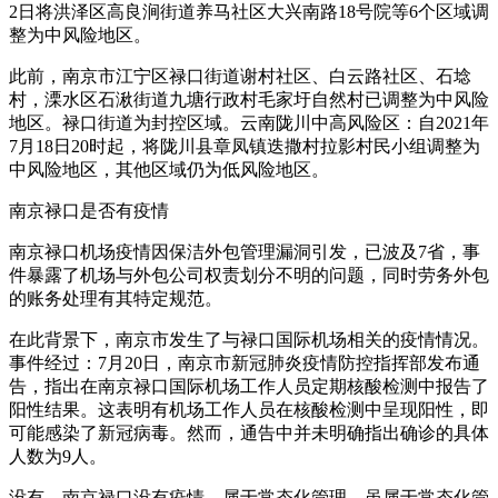
2日将洪泽区高良涧街道养马社区大兴南路18号院等6个区域调
整为中风险地区。
此前，南京市江宁区禄口街道谢村社区、白云路社区、石埝
村，溧水区石湫街道九塘行政村毛家圩自然村已调整为中风险
地区。禄口街道为封控区域。云南陇川中高风险区：自2021年
7月18日20时起，将陇川县章凤镇迭撒村拉影村民小组调整为
中风险地区，其他区域仍为低风险地区。
南京禄口是否有疫情
南京禄口机场疫情因保洁外包管理漏洞引发，已波及7省，事
件暴露了机场与外包公司权责划分不明的问题，同时劳务外包
的账务处理有其特定规范。
在此背景下，南京市发生了与禄口国际机场相关的疫情情况。
事件经过：7月20日，南京市新冠肺炎疫情防控指挥部发布通
告，指出在南京禄口国际机场工作人员定期核酸检测中报告了
阳性结果。这表明有机场工作人员在核酸检测中呈现阳性，即
可能感染了新冠病毒。然而，通告中并未明确指出确诊的具体
人数为9人。
没有。南京禄口没有疫情，属于常态化管理。虽属于常态化管