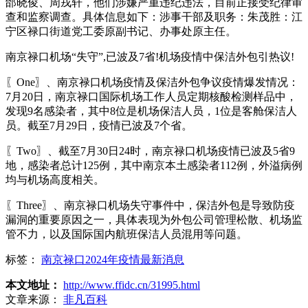
邰晓俊、周戎轩，他们涉嫌严重违纪违法，目前正接受纪律审
查和监察调查。具体信息如下：涉事干部及职务：朱茂胜：江
宁区禄口街道党工委原副书记、办事处原主任。
南京禄口机场“失守”,已波及7省!机场疫情中保洁外包引热议!
〖One〗、南京禄口机场疫情及保洁外包争议疫情爆发情况：
7月20日，南京禄口国际机场工作人员定期核酸检测样品中，
发现9名感染者，其中8位是机场保洁人员，1位是客舱保洁人
员。截至7月29日，疫情已波及7个省。
〖Two〗、截至7月30日24时，南京禄口机场疫情已波及5省9
地，感染者总计125例，其中南京本土感染者112例，外溢病例
均与机场高度相关。
〖Three〗、南京禄口机场失守事件中，保洁外包是导致防疫
漏洞的重要原因之一，具体表现为外包公司管理松散、机场监
管不力，以及国际国内航班保洁人员混用等问题。
标签：
南京禄口2024年疫情最新消息
本文地址：
http://www.ffidc.cn/31995.html
文章来源：
非凡百科