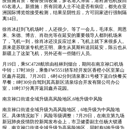
疫措施背景：秘鲁疫情较重，多名港人滞留，港府派包机接回
65名港人。新措施：所有回港人士不论是否有病症，都先在亚
洲国际博览馆接受检测，结果呈阴性后，方可回家进行强制隔
离14日。
徐肖冰赶到飞机场时，人还很少。等了一会儿，毛泽东、周恩
来、朱德、博古、肖劲光等在延安的重要领导人都到机场来
了，飞机一到，徐肖冰还没反应过来，飞机上就下来很多人。
原来是苏联派专机把王明、康生从莫斯科送回延安，陈云也从
新疆上了这架飞机，另外还有一些随行人员。
月19日，乘SC4728航班由桂林到烟台，期间在南京禄口机场
中转；17时38分，乘鲁FW5551轿车经开发区香橙小区至莱山
区鑫卉花园。7月20日，6时42分到清泉寨21号楼下蓝白快餐买
早餐；8时30分自驾到其高新区清泉综合开发有限公司办公
室，10时37分离开返回鑫卉花园。
南京禄口街道全域升级高风险地区,6地升级中风险
南京禄口街道全域升级为高风险地区，6地升级为中风险地
区。具体情况如下：风险等级调整：7月29日，在南京第九场
新冠肺炎疫情防控新闻发布会上，市卫健委副主任杨大锁通
报，南京禄口街道全域升级为高风险地区，同时有6地升级为