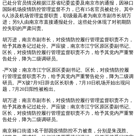
已处分官员情况根据江苏省纪委监委及南京市的通报，因禄口
国际机场疫情防控管理监督不力，已有15名官员被处分。其中
6人涉及机场管理监督职责，职级最高者为南京市副市长胡万
进；另9人由南京市直接通报处分。这些处分体现了对初期防
控失职的严肃问责。
胡万进，南京市副市长，对疫情防控履行管理监督职责不力，
给予其政务记过处分。严应骏，南京市江宁区原区委副书记、
区长，对疫情防控履行管理监督职责不力，给予其党内严重警
告处分，降为二级调研员。
-严X骏：南京市江宁区原区委副书记、区长，对疫情防控履
行管理监督职责不力，给予其党内严重警告处分，降为二级调
研员。严X骏7月9日辞去区长职务，7月10日机场开始出现问
题，7月20日阳性被检出。
胡万进：南京市副市长，对疫情防控履行管理监督职责不力，
给予其政务记过处分。严应骏：南京市江宁区原区委副书记、
区长，对疫情防控履行管理监督职责不力，给予其党内严重警
告处分，降为二级调研员。
南京禄口街道3名干部因疫情防控不力被查，分别是朱茂胜、