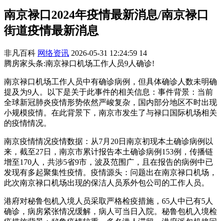
南京禄口2024年疫情最新消息/南京禄口
街道疫情最新消息
非凡百科
网络资讯
2026-05-31 12:24:59
14
腾房家头条:南京禄口机场工作人员9人确诊!
南京禄口机场工作人员中有确诊病例，但具体确诊人数未明确
提及为9人。以下是关于此事件的相关信息：事件背景：当前
全球新冠肺炎疫情形势依然严峻复杂，国内部分地区不时出现
小规模疫情。在此背景下，南京市发生了与禄口国际机场相关
的疫情情况。
南京疫情情况疫情数据：从7月20日南京初现本土确诊病例以
来，截至27日，南京市累计报告本土确诊病例153例，传播链
增至170人，共涉5省9市，波及范围广，且在报告的病例中已
发现有多起聚集性疫情。疫情源头：问题出在南京禄口机场，
此次南京禄口机场出现的保洁人员系外包公司的工作人员。
港府对秘鲁包机入境人员采取严格检疫措施，65人中已有5人
确诊，病房紧张情况缓解，病人可当日入院。秘鲁包机入境检