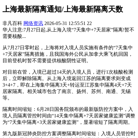
上海最新隔离通知/上海最新隔离天数
非凡百科
网络资讯
2026-05-31 12:55:51
22
华人注意:7月27日起,从上海入境“7天集中+7天居家”隔离!暂不
需要核酸...
从7月27日零时起，上海将对入境人员实施有条件的“7天集中
+7天居家”隔离措施，且我国海外公民从加拿大乘飞机回国，
目前登机时暂不需要提供核酸阴性证明。
对目前在管，入境已超过14天的入境人员，进行1次核酸检测
后，立即解除隔离。从上海入境返回江苏的隔离要求则变成
3+4+7，即在上海集中隔离3天+转运至江苏集中隔离4天+7天
居家隔离。相关城市包含了南京、扬州、苏州、南通、无锡
等。
隔离时间缩短：6月28日国务院颁布的最新版防控方案中，入
境人员隔离管控时间由“14天集中隔离+7天居家健康监测”调整
为“7天集中隔离+3天居家健康监测”，显著缩短了隔离周期。
第九版新冠肺炎防控方案调整隔离时间缩短：入境人员管控时