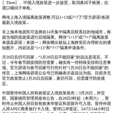
〖Three〗、中国入境政策进一步放宽，取消鼻拭子检测，仅
需口咽拭子单检。
网传上海入境隔离政策调整,可以1+13或7+7了?官方辟谣!各国
最新入境政策...
非上海本地居民可选择在14天集中隔离后联系目的地城市，根
据当地防疫政策进行后续隔离。网传“1+13”或“7+7”隔离政策
来源及辟谣：来源一：网友晒出疑似上海静安区办理柜台的通
知图片，内容涉及“1+13”和“7+7”隔离申请条件。
月20日后仍可回家，“1月20日后不能回家”的说法是谣言。不
过，今年春节因疫情防控需要，确实有一些特殊安排和注意事
项。官方辟谣与春节回家可行性针对“1月20日后不能回家”的
传言，上海网络辟谣公众号已明确表示该说法为假。目前并无
官方政策禁止1月20日后回家，家仍可回，但需遵守防疫规
定。
中国暂停外国人持有效签证入境政策发布：3月26日，外交
部、国家移民管理局发布公告，自28日0时起（本周六），暂
时停止外国人持目前有效来华签证和居留许可入境。暂停外国
人持APEC商务旅行卡入境。暂停口岸签证、24/72/144小时过