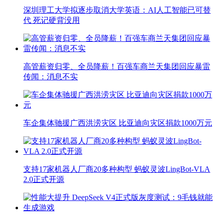
深圳理工大学拟逐步取消大学英语：AI人工智能已可替
代 死记硬背没用
高管薪资归零、全员降薪！百强车商兰天集团回应暴雷
传闻：消息不实
车企集体驰援广西洪涝灾区 比亚迪向灾区捐款1000万元
支持17家机器人厂商20多种构型 蚂蚁灵波LingBot-VLA
2.0正式开源