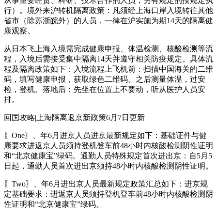
从事重要经贸、科研、技术合作的人员，另有规定的按规定执
行）。境外来沪转机隔离政策：凡须经上海口岸入境转往其他
省市（除苏浙皖外）的人员，一律在沪实施为期14天的隔离健
康观察。
从日本飞上海入境需完成健康申报、体温检测、核酸检测等流
程，入境后需接受集中隔离14天并遵守相关防疫规定。具体流
程及隔离政策如下：入境流程上飞机前：扫描中国海关的二维
码，填写健康申报，获取绿色二维码。之后测量体温，过安
检，登机。落地后：先坐在位置上不要动，听从医护人员安
排。
回国攻略|上海隔离返京新政策6月7日更新
〖One〗、年6月进京人员进京最新规定如下：基础证件与健
康要求进返京人员须持登机登车前48小时内核酸检测阴性证明
和“北京健康宝”绿码。通勤人员特殊规定首次进出京：自5月5
日起，通勤人员首次进出京须持48小时内核酸检测阴性证明。
〖Two〗、年6月进出京人员最新规定政策汇总如下：进京规
定基础要求：进返京人员须持登机登车前48小时内核酸检测阴
性证明和“北京健康宝”绿码。