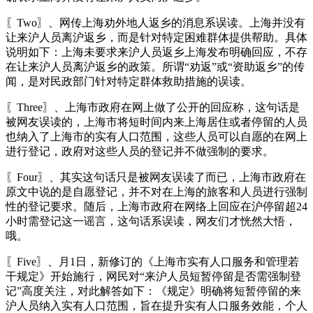
〖Two〗、网传上海劝外地人返乡的消息系误读。上海并没有
让来沪人员离沪返乡，而是针对特定困难群体提供帮助。具体
说明如下：上海未要求来沪人员返乡上海发布明确回应，不存
在让来沪人员离沪返乡的政策。所谓“劝返”或“资助返乡”的传
闻，是对民政部门针对特定群体救助措施的误读。
〖Three〗、上海市政府在网上做了公开的回应称，这句话是
被网友误读的，上海市将短时间内来上海居住或者停留的人员
也纳入了上海市的实有人口范围，这些人员可以自愿的在网上
进行登记，政府对这些人员的登记并不做强制的要求。
〖Four〗、其实这句话只是被网友误读了而已，上海市政府在
原文中说的是自愿登记，并不对在上海的旅客和人员进行强制
性的登记要求。随后，上海市政府在网络上回应在沪停留超24
小时需登记这一谣言，这句话系误读，网友们才恍然大悟，
哦。
〖Five〗、月1日，新修订的《上海市实有人口服务和管理若
干规定》开始施行，网民对“来沪人员短暂停留是否需强制登
记”高度关注，对此解答如下：《规定》明确将短暂停留的来
沪人员纳入实有人口范围，旨在提升实有人口服务效能，个人