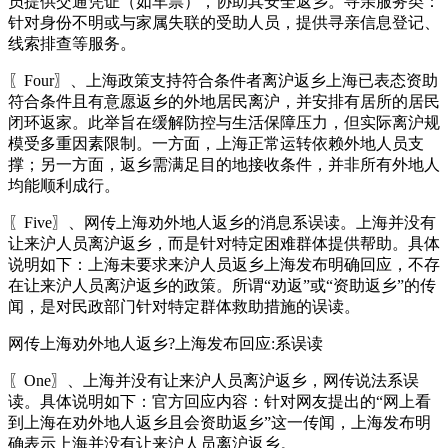
员提供交通凭证（如车票），协助其安全返乡。寻亲服务类：
针对身份不明或与家属失联的受助人员，提供寻亲信息登记、
线索排查等服务。
〖Four〗、上海政策支持符合条件者离沪返乡上海已表态资助
符合条件且有意愿返乡的外地居民离沪，并安排有居所的居民
闭环返家。此举旨在缓解防控与生活保障压力，但实际离沪规
模受多重因素限制。一方面，上海正常运转依赖外地人员支
撑；另一方面，返乡需满足目的地接收条件，并非所有外地人
均能顺利成行。
〖Five〗、网传上海劝外地人返乡的消息系误读。上海并没有
让来沪人员离沪返乡，而是针对特定困难群体提供帮助。具体
说明如下：上海未要求来沪人员返乡上海发布明确回应，不存
在让来沪人员离沪返乡的政策。所谓“劝返”或“资助返乡”的传
闻，是对民政部门针对特定群体救助措施的误读。
网传上海劝外地人返乡?上海发布回应:系误读
〖One〗、上海并没有让来沪人员离沪返乡，网传说法系误
读。具体说明如下：官方回应内容：针对网友提出的“网上看
到上海在劝外地人返乡且会资助返乡”这一传闻，上海发布明
确表示上海并没有让来沪人员离沪返乡。