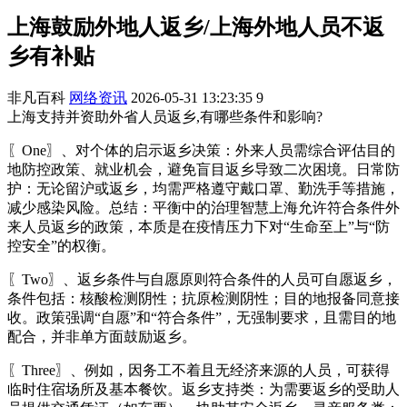
上海鼓励外地人返乡/上海外地人员不返
乡有补贴
非凡百科
网络资讯
2026-05-31 13:23:35
9
上海支持并资助外省人员返乡,有哪些条件和影响?
〖One〗、对个体的启示返乡决策：外来人员需综合评估目的
地防控政策、就业机会，避免盲目返乡导致二次困境。日常防
护：无论留沪或返乡，均需严格遵守戴口罩、勤洗手等措施，
减少感染风险。总结：平衡中的治理智慧上海允许符合条件外
来人员返乡的政策，本质是在疫情压力下对“生命至上”与“防
控安全”的权衡。
〖Two〗、返乡条件与自愿原则符合条件的人员可自愿返乡，
条件包括：核酸检测阴性；抗原检测阴性；目的地报备同意接
收。政策强调“自愿”和“符合条件”，无强制要求，且需目的地
配合，并非单方面鼓励返乡。
〖Three〗、例如，因务工不着且无经济来源的人员，可获得
临时住宿场所及基本餐饮。返乡支持类：为需要返乡的受助人