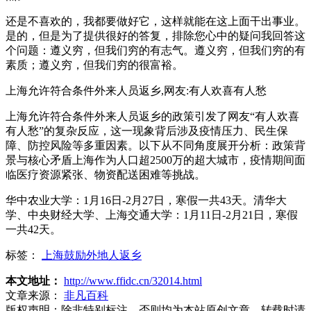
还是不喜欢的，我都要做好它，这样就能在这上面干出事业。
是的，但是为了提供很好的答复，排除您心中的疑问我回答这
个问题：遵义穷，但我们穷的有志气。遵义穷，但我们穷的有
素质；遵义穷，但我们穷的很富裕。
上海允许符合条件外来人员返乡,网友:有人欢喜有人愁
上海允许符合条件外来人员返乡的政策引发了网友“有人欢喜
有人愁”的复杂反应，这一现象背后涉及疫情压力、民生保
障、防控风险等多重因素。以下从不同角度展开分析：政策背
景与核心矛盾上海作为人口超2500万的超大城市，疫情期间面
临医疗资源紧张、物资配送困难等挑战。
华中农业大学：1月16日-2月27日，寒假一共43天。清华大
学、中央财经大学、上海交通大学：1月11日-2月21日，寒假
一共42天。
标签：
上海鼓励外地人返乡
本文地址：
http://www.ffidc.cn/32014.html
文章来源：
非凡百科
版权声明：
除非特别标注，否则均为本站原创文章，转载时请