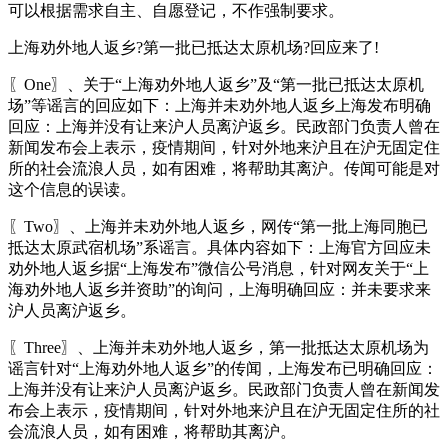
可以根据需求自主、自愿登记，不作强制要求。
上海劝外地人返乡?第一批已抵达太原机场?回应来了!
〖One〗、关于“上海劝外地人返乡”及“第一批已抵达太原机
场”等谣言的回应如下：上海并未劝外地人返乡上海发布明确
回应：上海并没有让来沪人员离沪返乡。民政部门负责人曾在
新闻发布会上表示，疫情期间，针对外地来沪且在沪无固定住
所的社会流浪人员，如有困难，将帮助其离沪。传闻可能是对
这个信息的误读。
〖Two〗、上海并未劝外地人返乡，网传“第一批上海同胞已
抵达太原武宿机场”系谣言。具体内容如下：上海官方回应未
劝外地人返乡据“上海发布”微信公号消息，针对网友关于“上
海劝外地人返乡并资助”的询问，上海明确回应：并未要求来
沪人员离沪返乡。
〖Three〗、上海并未劝外地人返乡，第一批抵达太原机场为
谣言针对“上海劝外地人返乡”的传闻，上海发布已明确回应：
上海并没有让来沪人员离沪返乡。民政部门负责人曾在新闻发
布会上表示，疫情期间，针对外地来沪且在沪无固定住所的社
会流浪人员，如有困难，将帮助其离沪。