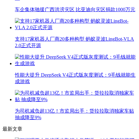
车企集体驰援广西洪涝灾区 比亚迪向灾区捐款1000万元
支持17家机器人厂商20多种构型 蚂蚁灵波LingBot-VLA
2.0正式开源
性能大提升 DeepSeek V4正式版灰度测试：9毛钱就能生
成游戏
为司机减负超13亿！市监局出手：货拉拉取消独家车贴
抽成降至9%
最新文章