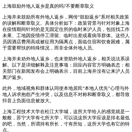
上海鼓励外地人返乡是真的吗?不要断章取义
上海并未鼓励所有外地人返乡，网传“鼓励返乡”系对相关政策
的误解和断章取义。具体分析如下：政策背景与针对对象上海
在疫情期间针对的是无固定住所的临时来沪人员，包括找工作
未果、工地因疫情停工滞留、临时出差或看病等群体。这些人
员因酒店费用高或被征用为隔离点，面临住宿和饮食困难，属
于需要帮扶的特殊情况，而非全体外地人员。
上海并未劝外地人返乡，也未资助外地人返乡，相关说法系误
解。以下是详细解释及注意事项：回应内容官方明确表态：相
关部门在新闻发布会上明确表示，目前上海并没有让来沪人员
离沪返乡。
此外，地域视角和群体认同使本地居民“本地人优先”心理与外
地人诉求抱怨产生冲突，以及信息不对称和断章取义，都导致
抖音上负面信息被放大。
上海工程技术大学在松江大学城，这所大学给人的感觉就是一
般般，苏宁大学有七所大学，可以说这所大学应该是排名最低
的吧，当然，所谓持有所长，寸有所短，这所大学也有它的特
点。