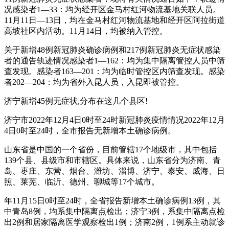
况感染者1—33：均为经开区金马村红河物流基地关联人员。
11月11日—13日，均在金马村红河物流基地和经开区阿拉街道
高坡社区内活动。11月14日，均被纳入管控。
关于新增48例新冠肺炎确诊病例和217例新冠肺炎无症状感染
者的通告轨迹情况感染者1—162：均为集中隔离管控人员中筛
查发现。感染者163—201：均为临时管控区内筛查发现。感染
者202—204：均为省外入昆人员，入昆即被管控。
济宁新增45例无症状,分布在这几个县区!
济宁市2022年12月4日0时至24时新冠肺炎疫情情况2022年12月
4日0时至24时，全市报告无新增本土确诊病例。
山东省是中国的一个省份，目前管辖17个地级市，其中包括
139个县、县级市和市辖区。具体来说，山东省分为济南、青
岛、枣庄、东营、烟台、潍坊、淄博、济宁、泰安、威海、日
照、莱芜、临沂、德州、聊城等17个城市。
年11月15日0时至24时，全省报告新增本土确诊病例13例，其
中青岛8例，均系集中隔离点检出；济宁3例，系集中隔离点检
出2例和居家隔离医学观察检出1例；济南2例，1例系主动就诊