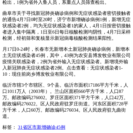
检出，1例为省外入鲁人员，系重点人员筛查检出。
曲阜市关于寻找新冠肺炎确诊病例和无症状感染者密切接触者
的通告4月7日0时至20时，济宁市新增确诊病例1例，新增无症
状感染者2例，均为无症状感染者1的家人，4月1日按密切接触
者进入集中隔离，1日至6日每日核酸检测均阴性，4月7日采样
检测，经初筛和复核显示新冠病毒核酸检测结果阳性。
月17日0-24时，长春市无新增本土新冠肺炎确诊病例，新增本
土无症状感染者45例，其中，43例为农安县博发牧业有限公司
疫情关联感染者，2例为省外输入无症状感染者。新增境外输
入新冠肺炎无症状感染者2例。点击查看：无症状感染者1-
10：现住前岗乡博发牧业有限公司。
临沂市辖3个市辖区、9个县。临沂市面积17186平方千米，人
口1011万人（2003年）。兰山区面积660平方千米，人口87
万。邮政编码276002。罗庄区面积371平方千米，人口42万。
邮政编码276022。区人民政府驻罗庄街道。河东区面积728平
方千米，人口60万。邮政编码276034。区人民政府驻九曲街
道。
标签：
31省区市新增确诊45例