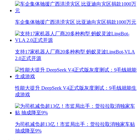
车企集体驰援广西洪涝灾区 比亚迪向灾区捐款1000万元
支持17家机器人厂商20多种构型 蚂蚁灵波LingBot-VLA
2.0正式开源
性能大提升 DeepSeek V4正式版灰度测试：9毛钱就能生
成游戏
为司机减负超13亿！市监局出手：货拉拉取消独家车贴
抽成降至9%