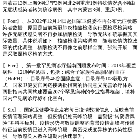
内蒙古13例上海9例辽宁3例河北2例重庆1例特殊情况含4例由
无症状感染者转为确诊病例，其中内蒙古3例、重庆1例。
〖Four〗、从2022年12月14日起国家卫健委不再公布无症状感
染者数据，原因是当前新冠肺炎核酸检测实行愿检尽检策略，
许多无症状感染者不再参加核酸检测，导致无法准确掌握其实
际数量。具体说明如下：核酸检测策略调整：随着疫情防控政
策的优化调整，核酸检测不再像之前那样全面、强制开展，而
是采取愿检尽检的方式。
〖Five〗、第一批罕见病诊疗指南回顾发布时间：2019年覆盖
病种：121种罕见病，包括：纯合子家族性高胆固醇血症
（HoFH）：目录序号46谷固醇血症：目录序号108获取方
式：国家卫健委官网链接两批指南的协同意义完善诊疗体系：
两批指南共同构建覆盖207个罕见病种的专业指导框架，填补
国内罕见病诊疗标准化空白。
〖Six〗、国家卫健委停止发布每日疫情数据信息，反映当前
疫情管理策略调整，但疫情仍处高峰阶段，需警惕“转阴后风
险”并科学应对。疫情形势与数据调整的背景疫情高峰与传播
特征当前疫情已进入高峰阶段，奥密克戎变异株的传染性极
强，导致感染人数在短期内快速攀升。