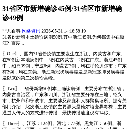
31省区市新增确诊45例/31省区市新增确
诊49例
非凡百科
网络资讯
2026-05-31 14:18:58
19
31省份新增本土确诊病例50例,其中浙江45例,为何都集中在浙
江?_百度...
〖One〗、国内31省份疫情主要发生在浙江、内蒙古和广东。
在50例新本地病例中，3例在内蒙古，2例在广东。浙江45例
中，绍兴39例，宁波6例；内蒙古3例，均在呼伦贝尔市；广东
有2例，均在东莞。浙江新冠状病毒爆发是新冠冕肺炎病毒爆
发以来的第二次确诊高峰。
〖Two〗、省份新增50例本土确诊病例，主要分布在浙江省，
内蒙古自治区，广东和四川。浙江省主要分布在三地，绍兴
市，杭州市和宁波市。主要涉及家庭和人群聚集场所。据有关
部门介绍，此次浙江疫情的主要源头是德尔塔变异毒株，主要
通过人传人的方式进行传播，最快传播速度仅有14秒。
〖Three〗、江苏：124例。河北：77例。黑龙江：56例。浙