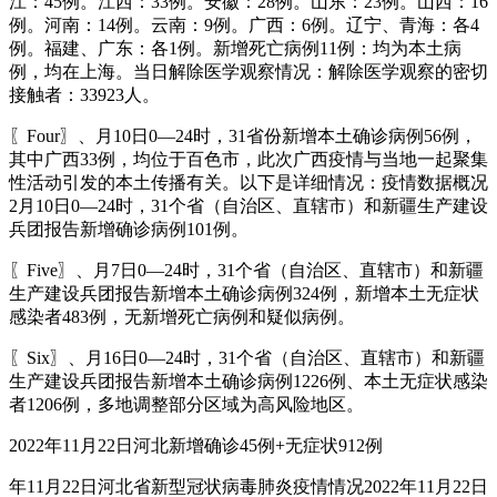
江：45例。江西：33例。安徽：28例。山东：23例。山西：16
例。河南：14例。云南：9例。广西：6例。辽宁、青海：各4
例。福建、广东：各1例。新增死亡病例11例：均为本土病
例，均在上海。当日解除医学观察情况：解除医学观察的密切
接触者：33923人。
〖Four〗、月10日0—24时，31省份新增本土确诊病例56例，
其中广西33例，均位于百色市，此次广西疫情与当地一起聚集
性活动引发的本土传播有关。以下是详细情况：疫情数据概况
2月10日0—24时，31个省（自治区、直辖市）和新疆生产建设
兵团报告新增确诊病例101例。
〖Five〗、月7日0—24时，31个省（自治区、直辖市）和新疆
生产建设兵团报告新增本土确诊病例324例，新增本土无症状
感染者483例，无新增死亡病例和疑似病例。
〖Six〗、月16日0—24时，31个省（自治区、直辖市）和新疆
生产建设兵团报告新增本土确诊病例1226例、本土无症状感染
者1206例，多地调整部分区域为高风险地区。
2022年11月22日河北新增确诊45例+无症状912例
年11月22日河北省新型冠状病毒肺炎疫情情况2022年11月22日