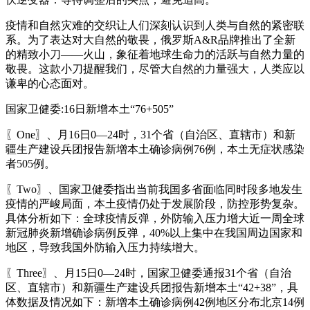
疫情和自然灾难的交织让人们深刻认识到人类与自然的紧密联
系。为了表达对大自然的敬畏，俄罗斯A&R品牌推出了全新
的精致小刀——火山，象征着地球生命力的活跃与自然力量的
敬畏。这款小刀提醒我们，尽管大自然的力量强大，人类应以
谦卑的心态面对。
国家卫健委:16日新增本土“76+505”
〖One〗、月16日0—24时，31个省（自治区、直辖市）和新
疆生产建设兵团报告新增本土确诊病例76例，本土无症状感染
者505例。
〖Two〗、国家卫健委指出当前我国多省面临同时段多地发生
疫情的严峻局面，本土疫情仍处于发展阶段，防控形势复杂。
具体分析如下：全球疫情反弹，外防输入压力增大近一周全球
新冠肺炎新增确诊病例反弹，40%以上集中在我国周边国家和
地区，导致我国外防输入压力持续增大。
〖Three〗、月15日0—24时，国家卫健委通报31个省（自治
区、直辖市）和新疆生产建设兵团报告新增本土“42+38”，具
体数据及情况如下：新增本土确诊病例42例地区分布北京14例