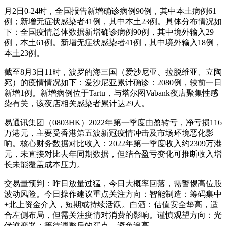
月2日0-24时，全国报告新增确诊病例90例，其中本土病例61
例；新增无症状感染者41例，其中本土23例。具体分布情况如
下：全国疫情总体数据新增确诊病例90例，其中境外输入29
例，本土61例。新增无症状感染者41例，其中境外输入18例，
本土23例。
截至8月3日11时，波罗的海三国（爱沙尼亚、拉脱维亚、立陶
宛）的疫情情况如下：爱沙尼亚累计确诊：2080例，较前一日
新增1例。新增病例位于Tartu，与塔尔图Vabank夜店聚集性感
染有关，该夜店相关感染者累计达29人。
易通讯集团（0803HK）2022年第一季度由盈转亏，净亏损116
万港元，主要受香港第五波新冠疫情冲击及市场环境恶化影
响。核心财务数据对比收入：2022年第一季度收入约2309万港
元，未直接对比去年同期数据，但结合盈亏变化可推断收入增
长未能覆盖成本压力。
交易量预判：昨日放量过猛，今日大概率回落，需警惕高位股
波动风险。今日操作建议重点关注方向：智能制造：筹码集中
+北上资金介入，短期或持续活跃。白酒：估值安全垫高，适
合左侧布局，但需关注疫情对消费的影响。谨慎观望方向：光
伏逆变器：等待调整后的买点，避免追高。