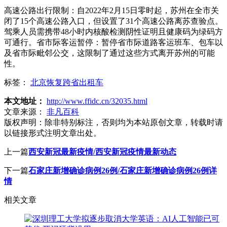
高速公路出行限制：自2022年2月15日零时起，苏州在全市关
闭了15个高速公路入口，但设置了31个高速公路离苏查验点。
驾乘人员需携带48小时内核酸检测阴性证明且健康码为绿码方
可通行。省市际客运暂停：暂停省市际道路客运班车、包车以
及省市际毗邻公交，这限制了通过这些方式离开苏州的可能
性。
标签：
北京恢复跨省出租车
本文地址：
http://www.ffidc.cn/32035.html
文章来源：
非凡百科
版权声明：
除非特别标注，否则均为本站原创文章，转载时请
以链接形式注明文章出处。
上一篇
西安新冠最新疫情/西安新冠疫情最新动态
下一篇
石家庄新增确诊病例26例/石家庄新增确诊病例26例详
情
相关文章