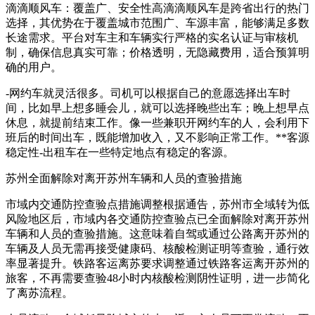
滴滴顺风车：覆盖广、安全性高滴滴顺风车是跨省出行的热门
选择，其优势在于覆盖城市范围广、车源丰富，能够满足多数
长途需求。平台对车主和车辆实行严格的实名认证与审核机
制，确保信息真实可靠；价格透明，无隐藏费用，适合预算明
确的用户。
-网约车就灵活很多。司机可以根据自己的意愿选择出车时
间，比如早上想多睡会儿，就可以选择晚些出车；晚上想早点
休息，就提前结束工作。像一些兼职开网约车的人，会利用下
班后的时间出车，既能增加收入，又不影响正常工作。**客源
稳定性-出租车在一些特定地点有稳定的客源。
苏州全面解除对离开苏州车辆和人员的查验措施
市域内交通防控查验点措施调整根据通告，苏州市全域转为低
风险地区后，市域内各交通防控查验点已全面解除对离开苏州
车辆和人员的查验措施。这意味着自驾或通过公路离开苏州的
车辆及人员无需再接受健康码、核酸检测证明等查验，通行效
率显著提升。铁路客运离苏要求调整通过铁路客运离开苏州的
旅客，不再需要查验48小时内核酸检测阴性证明，进一步简化
了离苏流程。