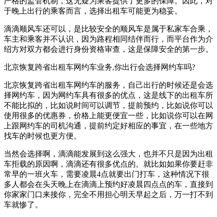
严格的监管机制，这无疑为乘客提供了更多的保障。因此，对
于晚上出行的乘客而言，选择出租车可能更为稳妥。
滴滴顺风车还可以，是比较安全的顺风车是属于私家车合乘，
车主和乘客并不认识，因为路程相同结伴而行，而平台作为介
绍方对双方都会进行身份资格审查，这是保障安全的第一步。
北京恢复跨省出租车网约车业务,你出行会选择网约车吗?
北京恢复跨省出租车网约车的服务，自己出行的时候还是会选
择网约车，因为网约车具有很多的优点，这是线下的出租车所
不能比拟的，比如说时间可以调节，提前预约，比如说你可以
使用很多的优惠券，价格上能更便宜一些，比如说你可以在网
上跟网约车的司机沟通，提前约定好相应的事宜，在一些地方
找车的时候也更方便。
当然会选择啊，滴滴能发展到这么强大，也并不只是因为出租
车拒载的原因啊，滴滴还有很多优点的。就比如如果你要赶非
常早的一班火车，需要凌晨4点就要出门打车，这种情况下很
多人都会在头天晚上在滴滴上预约好凌晨四点点的车，直接到
你家家门口来接你，完全不用担心明天早起之后，万一打不到
车就惨了。