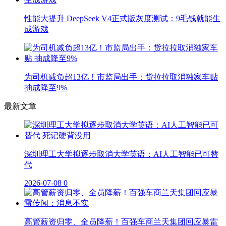
性能大提升 DeepSeek V4正式版灰度测试：9毛钱就能生
成游戏
为司机减负超13亿！市监局出手：货拉拉取消独家车贴
抽成降至9%
最新文章
深圳理工大学拟逐步取消大学英语：AI人工智能已可替
代
2026-07-08
0
高管薪资归零、全员降薪！百强车商兰天集团回应暴雷