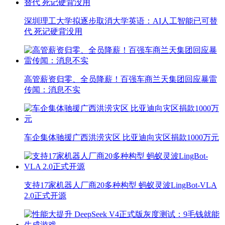
深圳理工大学拟逐步取消大学英语：AI人工智能已可替
代 死记硬背没用
高管薪资归零、全员降薪！百强车商兰天集团回应暴雷
传闻：消息不实
车企集体驰援广西洪涝灾区 比亚迪向灾区捐款1000万元
支持17家机器人厂商20多种构型 蚂蚁灵波LingBot-VLA
2.0正式开源