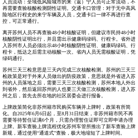
人员流动：全域低风险城市的来（返）宁人员可正常流动，不
再需要查验核酸检测阴性证明。交通卡口管理：对于无中高风
险地区行程史的来宁车辆及人员，交通卡口一律不再进行查
控，可正常通行。
离开苏州人员不再查验48小时核酸证明，但建议市民持48小时
核酸阴性证明出行，并且需出示健康码绿码、行程卡。省外进
入苏州市人员必须出示48小时核酸阴性证明、健康码绿码、行
程卡，抵达之后需主动核酸一次。省内人员无需核酸证明，凭
绿码通行。
苏州三天三检意思是三天内完成三次核酸检测。苏州的三天三
检政策是对于外来人员做出的防疫政策，意思就是外省进入苏
州的人员落地之后，需要三天三次核酸检测，苏州本地人外出
到省外，然后返回苏州的人也要三天做三次核酸检测，进入苏
州之后，首先去所在地的社区居委会进行报备。
上牌政策简化非苏州籍市民购买车辆并上牌时，政策有所简
化。自2025年6月6日起，至8月31日结束，非苏州籍市民不再
需要等待暂住证满6个月，只需办理暂住证即可立即申请办理
上牌。新车查验上牌流程优化苏州车管所推出了新车查验上牌
新规，通过使用“通道式”查验，极大地缩短了上牌时间。