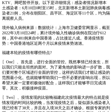
KTV、网吧暂停开放。以下是详细情况：感染者情况新增本
土感染者：6月10日0时至15时，北京新增本土新冠肺炎病毒感
染者21例，分布在朝阳区、昌平区、海淀区等11个区，均为隔
离观察人员。
境外输入病例来源：数据统计：上海市卫健委官网显示，截至
2022年3月10日24时，累计境外输入性确诊病例在院治疗612
例，其中481例来自中国香港，占比接近八成。香港疫情形
势：中国香港地区近两个月以来疫情来势汹汹。
福建本轮的疫情有哪些特点?
〖One〗、首先是，进行全面的管控。既然事情已经发生，所
以我们只能去坦然的面对。为了避免他的影响进一步扩散，我
们要对整个区域进行全面的管控，这样的话我们才能让感染的
范围最小化。也就能够帮助我们一些不必要的影响出现，所以
希望大家一定要积极做好配合，这样我们才能够早日完成清
零。其次，积极接种疫苗。
〖Two〗、疫情发现的比较晚福建此次疫情最大的特点就是疫
情发现的时间比较的晚，当发现疫情之后，疑似源头感染者入
境已经有了38天，并且在入境38天之后才确诊。根据专家的判