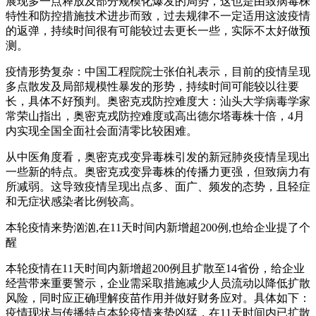
展现多一点释放及部分规模化爆发的局势，这也是由致病毒株
特性和防控措施技术进步而致，过去规律不一定适用这波疫情
的返弹，持续时间很有可能较过去更长一些，实际不太好做预
测。
疫情形势复杂：中国工程院院士张伯礼表示，目前的疫情呈现
多点散发及局部规模性暴发的形势，持续时间可能较以往要
长，具体不好预判。奥密克戎防控难度大：汕头大学病毒学家
常荣山指出，奥密克戎防控难度或高出德尔塔毒株十倍，4月
内实现全国全面社会面清零比较困难。
从中医角度看，奥密克戎变异毒株引发的新冠肺炎疫情呈现出
一些新的特点。奥密克戎变异毒株的传播力更强，但致病力有
所减弱。这导致疫情呈现出点多、面广、频发的态势，且轻症
和无症状感染者比例较高。
本轮疫情来势汹汹,在11天时间内新增超200例,也给企业提了个
醒
本轮疫情在11天时间内新增超200例且扩散至14省份，给企业
经营带来重要警示，企业需采取措施减少人员流动以降低扩散
风险，同时应正确理解疫苗作用并做好财务应对。具体如下：
疫情现状与传播特点本轮疫情来势凶猛，在11天时间内已扩散