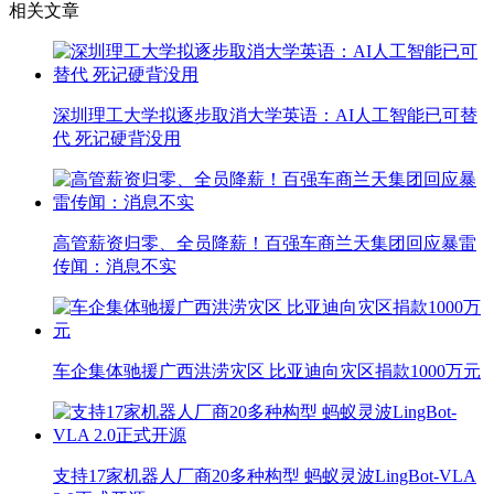
相关文章
深圳理工大学拟逐步取消大学英语：AI人工智能已可替
代 死记硬背没用
高管薪资归零、全员降薪！百强车商兰天集团回应暴雷
传闻：消息不实
车企集体驰援广西洪涝灾区 比亚迪向灾区捐款1000万元
支持17家机器人厂商20多种构型 蚂蚁灵波LingBot-VLA