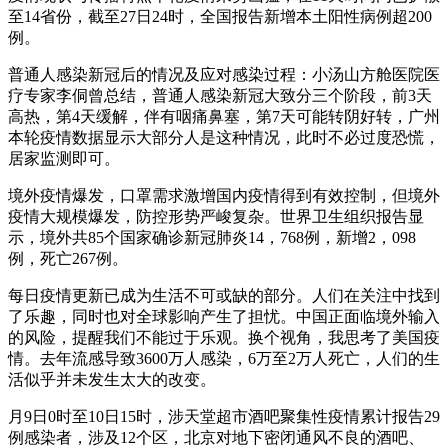
至14省份，截至27日24时，全国报告新增本土阳性病例超200
例。
普通人感染新冠后的情况及应对感染过程：小汤山方舱医院医
疗专家李侗曾总结，普通人感染新冠大致分三个阶段，前3天
高热，第4天缓解，伴有咽痛鼻塞，第7天可能转阴好转，广州
本轮疫情数据显示大部分人是这种情况，此时不必过度恐慌，
居家监测即可。
境外疫情爆发，口罩需求激增国内疫情得到有效控制，但境外
疫情大规模爆发，防控形势严峻复杂。世界卫生组织报告显
示，境外共85个国家确诊新冠肺炎14，768例，新增2，098
例，死亡267例。
每日疫情更新已成为生活不可或缺的部分。人们在关注中找到
了乐趣，同时也对全球影响产生了担忧。中国正面临境外输入
的风险，提醒我们不能过于乐观。换个视角，我思考了美国疫
情。去年流感导致3600万人感染，6万至2万人死亡，人们的生
活似乎并未发生太大的改变。
月9日0时至10日15时，涉天堂超市酒吧聚集性疫情累计报告29
例感染者，涉及12个区，北京对地下密闭通风不良的酒吧、