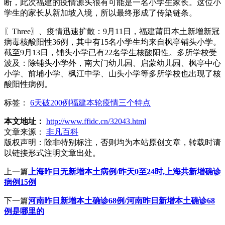
断，此次福建的疫情源头很有可能是一名小学生家长。这位小
学生的家长从新加坡入境，所以最终形成了传染链条。
〖Three〗、疫情迅速扩散：9月11日，福建莆田本土新增新冠
病毒核酸阳性36例，其中有15名小学生均来自枫亭铺头小学。
截至9月13日，铺头小学已有22名学生核酸阳性。多所学校受
波及：除铺头小学外，南大门幼儿园、启蒙幼儿园、枫亭中心
小学、前埔小学、枫江中学、山头小学等多所学校也出现了核
酸阳性病例。
标签：
6天破200例福建本轮疫情三个特点
本文地址：
http://www.ffidc.cn/32043.html
文章来源：
非凡百科
版权声明：
除非特别标注，否则均为本站原创文章，转载时请
以链接形式注明文章出处。
上一篇
上海昨日无新增本土病例/昨天0至24时,上海共新增确诊
病例15例
下一篇
河南昨日新增本土确诊68例/河南昨日新增本土确诊68
例是哪里的