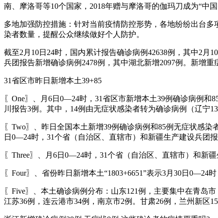
南、摩洛哥等10个国家，2018年赠与摩洛哥的伽玛刀成为“中
多地加强防控措施：针对当前疫情防控形势，各地纷纷出台多
染者数量，提醒公众继续做好个人防护。
截至2月10日24时，国内累计报告确诊病例42638例，其中2月
兵团报告新增确诊病例2478例，其中湖北新增2097例。新增重
31省区市昨日新增本土39+85
〖One〗、月6日0—24时，31省区市新增本土39例确诊病
川报告3例。其中，14例由无症状感染者转为确诊病例（辽宁1
〖Two〗、昨日全国本土新增39例确诊病例和85例无症状感
日0—24时，31个省（自治区、直辖市）和新疆生产建设兵团报
〖Three〗、月6日0—24时，31个省（自治区、直辖市）
〖Four〗、省份昨日新增本土“1803+6651”表示3月30日
〖Five〗、本土确诊病例分布：山东121例，主要集中在青
江苏36例，连云港市34例，南京市2例。甘肃26例，兰州新区