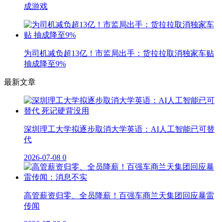
成游戏
为司机减负超13亿！市监局出手：货拉拉取消独家车贴
抽成降至9%
最新文章
深圳理工大学拟逐步取消大学英语：AI人工智能已可替
代
2026-07-08
0
高管薪资归零、全员降薪！百强车商兰天集团回应暴雷
传闻