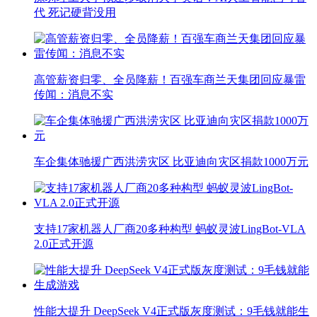
代 死记硬背没用
高管薪资归零、全员降薪！百强车商兰天集团回应暴雷
传闻：消息不实
车企集体驰援广西洪涝灾区 比亚迪向灾区捐款1000万元
支持17家机器人厂商20多种构型 蚂蚁灵波LingBot-VLA
2.0正式开源
性能大提升 DeepSeek V4正式版灰度测试：9毛钱就能生