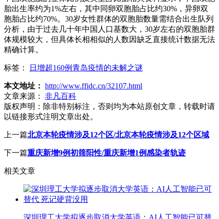
胎出生率约为1%左右，其中同卵双胞胎占比约30%，异卵双
胞胎占比约70%。30岁女性群体的双胞胎数量需结合出生队列
分析，由于过去几十年中国人口基数大，30岁左右的双胞胎群
体规模较大，但具体长相相似的人数因缺乏直接统计数据无法
精确计算。
标签：
日增超160例青岛疫情的未解之谜
本文地址：
http://www.ffidc.cn/32107.html
文章来源：
非凡百科
版权声明：
除非特别标注，否则均为本站原创文章，转载时请
以链接形式注明文章出处。
上一篇
北京本轮疫情涉及12个区/北京本轮疫情涉及12个区域
下一篇
重庆新增9例初筛阳性/重庆新增1例感染者轨迹
相关文章
深圳理工大学拟逐步取消大学英语：AI人工智能已可替