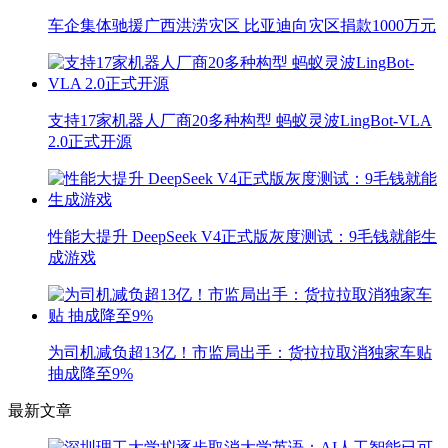
车企集体驰援广西洪涝灾区 比亚迪向灾区捐款1000万元
支持17家机器人厂商20多种构型 蚂蚁灵波LingBot-VLA
2.0正式开源
性能大提升 DeepSeek V4正式版灰度测试：9毛钱就能生
成游戏
为司机减负超13亿！市监局出手：货拉拉取消独家车贴
抽成降至9%
最新文章