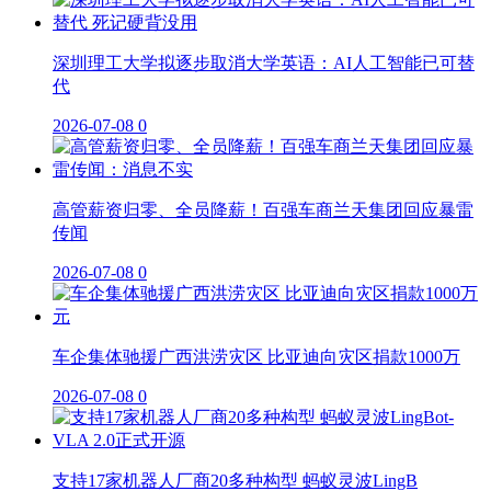
深圳理工大学拟逐步取消大学英语：AI人工智能已可替
代
2026-07-08
0
高管薪资归零、全员降薪！百强车商兰天集团回应暴雷
传闻
2026-07-08
0
车企集体驰援广西洪涝灾区 比亚迪向灾区捐款1000万
2026-07-08
0
支持17家机器人厂商20多种构型 蚂蚁灵波LingB