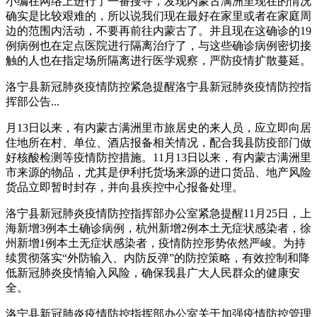
小编在网络上进行了一番搜寻，发现内蒙古满洲里现在的情况
确实是比较艰难的，所以说我们现在最好在家里或者在家庭周
边的范围内活动，不要再前往内蒙古了。并且现在这确诊的19
例病例也在定点医院进行隔离治疗了，与这些确诊病例密切接
触的人也在指定场所隔离进行医学观察，严防疫情扩散蔓延。
洛宁县新冠肺炎疫情防控紧急提醒洛宁县新冠肺炎疫情防控指
挥部公告...
月13日以来，有内蒙古满洲里市旅居史的来人员，应立即向居
住地所在村、单位、酒店报备相关情况，配合我县防疫部门做
好核酸检测等疫情防控措施。11月13日以来，有内蒙古满洲里
市来源的物品，尤其是伊利托货场来源的进口货品、地产风险
货品立即暂时封存，并向县疾控中心报备处理。
洛宁县新冠肺炎疫情防控指挥部办公室紧急提醒11月25日，上
海新增3例本土确诊病例，杭州新增2例本土无症状感染者，徐
州新增1例本土无症状感染者，疫情防控形势依然严峻。为持
续贯彻落实“外防输入、内防反弹”的防控策略，有效控制和降
低新冠肺炎疫情输入风险，确保我县广大人民群众的健康安
全。
洛宁县新冠肺炎疫情防控指挥部办公室关于加强疫情防控管理