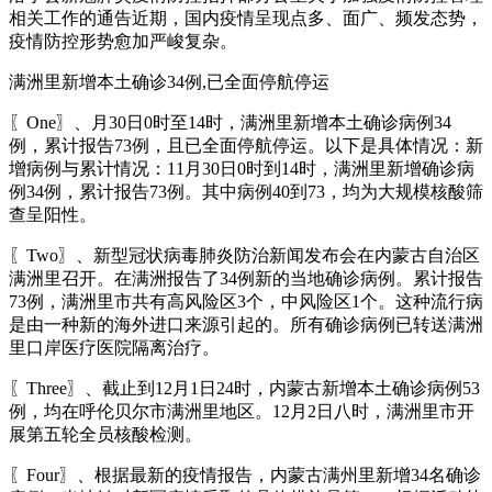
相关工作的通告近期，国内疫情呈现点多、面广、频发态势，
疫情防控形势愈加严峻复杂。
满洲里新增本土确诊34例,已全面停航停运
〖One〗、月30日0时至14时，满洲里新增本土确诊病例34
例，累计报告73例，且已全面停航停运。以下是具体情况：新
增病例与累计情况：11月30日0时到14时，满洲里新增确诊病
例34例，累计报告73例。其中病例40到73，均为大规模核酸筛
查呈阳性。
〖Two〗、新型冠状病毒肺炎防治新闻发布会在内蒙古自治区
满洲里召开。在满洲报告了34例新的当地确诊病例。累计报告
73例，满洲里市共有高风险区3个，中风险区1个。这种流行病
是由一种新的海外进口来源引起的。所有确诊病例已转送满洲
里口岸医疗医院隔离治疗。
〖Three〗、截止到12月1日24时，内蒙古新增本土确诊病例53
例，均在呼伦贝尔市满洲里地区。12月2日八时，满洲里市开
展第五轮全员核酸检测。
〖Four〗、根据最新的疫情报告，内蒙古满州里新增34名确诊