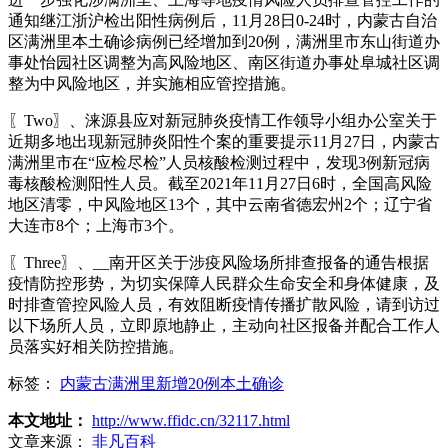
通知继江浙沪检出阳性病例后，11月28日0-24时，内蒙古自治
区满洲里本土确诊病例已经增加到20例，满洲里市东山街道办
事处怡园社区调整为高风险地区、南区街道办事处阜城社区调
整为中风险地区，并实施相应管控措施。
〖Two〗、涞源县应对新冠肺炎疫情工作领导小组办公室关于
近期多地出现新冠肺炎阳性个案的重要提示11月27日，内蒙古
满洲里市在“应检尽检”人员核酸检测过程中，发现3例新冠病
毒核酸检测阳性人员。截至2021年11月27日6时，全国高风险
地区清零，中风险地区13个，其中云南省德宏州2个；辽宁省
大连市8个；上海市3个。
〖Three〗、__南开区关于涉疫风险场所排查报备的通告根据
疫情防控形势，为切实保障人民群众生命安全和身体健康，及
时排查管控风险人员，有效阻断疫情传播扩散风险，请到访过
以下场所人员，立即原地静止，主动向社区报备并配合工作人
员落实好相关防控措施。
标签：
内蒙古满洲里新增20例本土确诊
本文地址：
http://www.ffidc.cn/32117.html
文章来源：
非凡百科