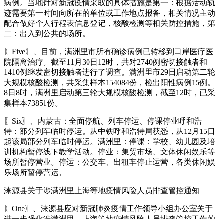
病例。当地针对新冠疫情采取的具体措施是第一：根据活动轨
迹需要第一时间向所在的单位或工作地点报备，相关情况主动
配合做好个人行程表信息登记，核酸检测等相关防控措施，第
二：出入到公共的场所。
〖Five〗、目前，满洲里市所有确诊病例已转移到口岸医疗医
院隔离治疗。截至11月30日12时，共对2740例密切接触者和
1410例继发密切接触者进行了调查。满洲里市29日启动第二轮
大规模核酸检测，共采集样本154084份，检出阳性病例15例。
8日8时，满洲里启动第三轮大规模核酸检测，截至12时，已采
集样本73851份。
〖Six〗、内蒙古：全面停航、列车停运、停课停业呼和浩
特：部分列车临时停运。从中铁呼和浩特局获悉，从12月15日
起该局部分列车临时停运。满洲里：停课：学校、幼儿园及培
训机构暂停线下教学活动。停业：集贸市场、文体休闲娱乐等
场所暂停营业。停运：公交车、出租车停止运营，各类休闲娱
乐场所暂停营运。
涞源县关于涉满洲里上海等地疫情风险人员排查管控通知
〖One〗、涞源县应对新冠肺炎疫情工作领导小组办公室关于
进一步强化涉满洲里、上海等地疫情风险人员排查管控工作的