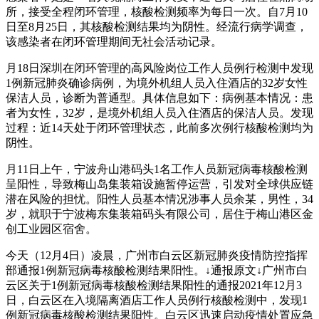
所，接受全程闭环管理，核酸检测频率为每日一次。自7月10
日至8月25日，其核酸检测结果均为阴性。经流行病学调查，
该感染者在闭环管理期间无社会活动记录。
月18日深圳在闭环管理的高风险岗位工作人员例行检测中发现
1例新冠肺炎确诊病例，为境外机组人员入住酒店的32岁女性
保洁人员，诊断为普通型。具体信息如下：病例基本情况：患
者为女性，32岁，是境外机组人员入住酒店的保洁人员。发现
过程：近14天处于闭环管理状态，此前多次例行核酸检测均为
阴性。
月11日上午，宁波舟山港码头1名工作人员新冠病毒核酸检测
呈阳性，导致梅山岛集装箱设施暂停运营，引发对全球供应链
潜在风险的担忧。阳性人员基本情况涉事人员余某，男性，34
岁，就职于宁波梅东集装箱码头有限公司，居住于梅山港区金
创工业园区宿舍。
今天（12月4日）凌晨，广州市白云区新冠肺炎疫情防控指挥
部通报1例新冠病毒核酸检测结果阳性。↓通报原文↓广州市白
云区关于1例新冠病毒核酸检测结果阳性的通报2021年12月3
日，白云区在入境隔离酒店工作人员例行核酸检测中，发现1
例新冠病毒核酸检测结果阳性。白云区迅速启动疫情处置应急