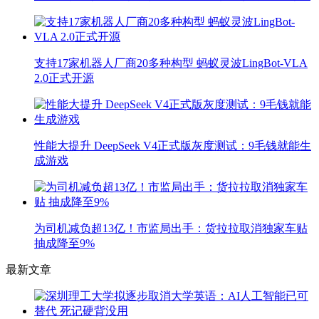
支持17家机器人厂商20多种构型 蚂蚁灵波LingBot-VLA
2.0正式开源
性能大提升 DeepSeek V4正式版灰度测试：9毛钱就能生
成游戏
为司机减负超13亿！市监局出手：货拉拉取消独家车贴
抽成降至9%
最新文章