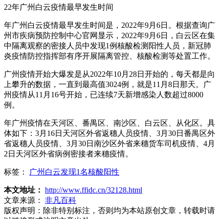
22年广州白云疫情最早发生时间
年广州白云疫情最早发生时间是，2022年9月6日。根据查询广
州市疾病预防控制中心官网显示，2022年9月6日，白云区在集
中隔离观察的密接人员中发现1例核酸检测阳性人员，新冠肺
炎疫情防控指挥部有序开展隔离管控、核酸检测等处置工作。
广州疫情开始大爆发是从2022年10月28日开始的，每天都是向
上攀升的数据，一直到最高值3024例，就是11月8日那天。广
州疫情从11月16号开始，已连续7天新增感染人数超过8000
例。
年广州疫情在天河区、番禺区、南沙区、白云区、从化区。具
体如下：3月16日天河区外省返穗人员疫情、3月30日番禺区外
省返穗人员疫情、3月30日南沙区外省来穗货车司机疫情、4月
2日天河区外省病例密接者来穗疫情。
标签：
广州白云发现1名核酸阳性
本文地址：
http://www.ffidc.cn/32128.html
文章来源：
非凡百科
版权声明：
除非特别标注，否则均为本站原创文章，转载时请