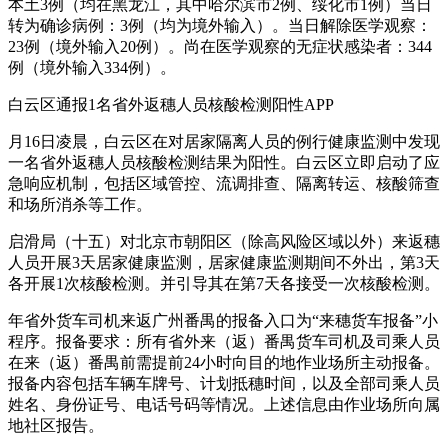
本土3例（均在黑龙江，其中哈尔滨市2例、绥化市1例）当日
转为确诊病例：3例（均为境外输入）。当日解除医学观察：
23例（境外输入20例）。尚在医学观察的无症状感染者：344
例（境外输入334例）。
白云区通报1名省外返穗人员核酸检测阳性APP
月16日凌晨，白云区在对居家隔离人员的例行健康监测中发现
一名省外返穗人员核酸检测结果为阳性。白云区立即启动了应
急响应机制，包括区域管控、流调排查、隔离转运、核酸筛查
和场所消杀等工作。
启滑局（十五）对北京市朝阳区（除高风险区域以外）来返穗
人员开展3天居家健康监测，居家健康监测期间不外出，第3天
各开展1次核酸检测。并引导其在第7天各接受一次核酸检测。
年省外货车司机来返广州番禺的报备入口为“来穗货车报备”小
程序。报备要求：所有省外来（返）番禺货车司机及司乘人员
在来（返）番禺前需提前24小时向目的地作业场所主动报备。
报备内容包括车辆车牌号、计划抵穗时间，以及全部司乘人员
姓名、身份证号、电话号码等情况。上述信息由作业场所向属
地社区报告。