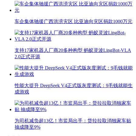
车企集体驰援广西洪涝灾区 比亚迪向灾区捐款1000万元
支持17家机器人厂商20多种构型 蚂蚁灵波LingBot-VLA
2.0正式开源
性能大提升 DeepSeek V4正式版灰度测试：9毛钱就能生
成游戏
为司机减负超13亿！市监局出手：货拉拉取消独家车贴
抽成降至9%