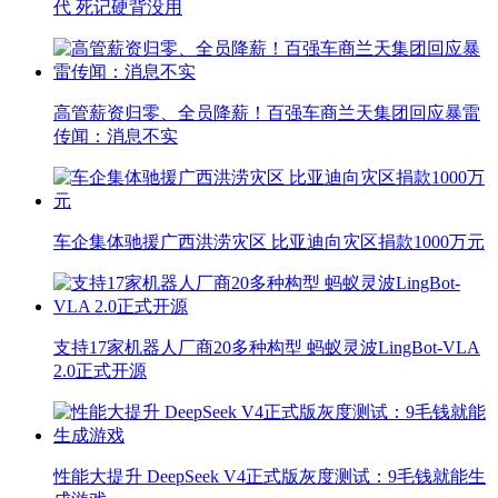
代 死记硬背没用
高管薪资归零、全员降薪！百强车商兰天集团回应暴雷
传闻：消息不实
车企集体驰援广西洪涝灾区 比亚迪向灾区捐款1000万元
支持17家机器人厂商20多种构型 蚂蚁灵波LingBot-VLA
2.0正式开源
性能大提升 DeepSeek V4正式版灰度测试：9毛钱就能生