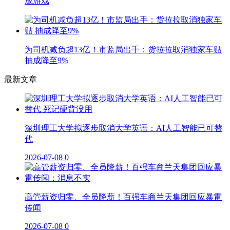
成游戏
为司机减负超13亿！市监局出手：货拉拉取消独家车贴
抽成降至9%
最新文章
深圳理工大学拟逐步取消大学英语：AI人工智能已可替
代
2026-07-08
0
高管薪资归零、全员降薪！百强车商兰天集团回应暴雷
传闻
2026-07-08
0