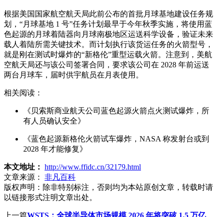
根据美国国家航空航天局此前公布的首批月球基地建设任务规
划，“月球基地 1 号”任务计划最早于今年秋季实施，将使用蓝
色起源的月球着陆器向月球南极地区运送科学设备，验证未来
载人着陆所需关键技术。而计划执行该货运任务的火箭型号，
就是刚在测试时爆炸的“新格伦”重型运载火箭。注意到，美航
空航天局还与该公司签署合同，要求该公司在 2028 年前运送
两台月球车，届时供宇航员在月表使用。
相关阅读：
《贝索斯商业航天公司蓝色起源火箭点火测试爆炸，所
有人员确认安全》
《蓝色起源新格伦火箭试车爆炸，NASA 称发射台或到
2028 年才能修复》
本文地址：
http://www.ffidc.cn/32179.html
文章来源：
非凡百科
版权声明：
除非特别标注，否则均为本站原创文章，转载时请
以链接形式注明文章出处。
上一篇
WSTS：全球半导体市场规模 2026 年将突破 1.5 万亿