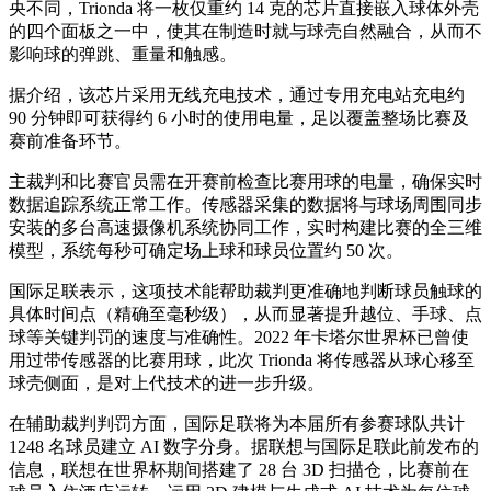
央不同，Trionda 将一枚仅重约 14 克的芯片直接嵌入球体外壳
的四个面板之一中，使其在制造时就与球壳自然融合，从而不
影响球的弹跳、重量和触感。
据介绍，该芯片采用无线充电技术，通过专用充电站充电约
90 分钟即可获得约 6 小时的使用电量，足以覆盖整场比赛及
赛前准备环节。
主裁判和比赛官员需在开赛前检查比赛用球的电量，确保实时
数据追踪系统正常工作。传感器采集的数据将与球场周围同步
安装的多台高速摄像机系统协同工作，实时构建比赛的全三维
模型，系统每秒可确定场上球和球员位置约 50 次。
国际足联表示，这项技术能帮助裁判更准确地判断球员触球的
具体时间点（精确至毫秒级），从而显著提升越位、手球、点
球等关键判罚的速度与准确性。2022 年卡塔尔世界杯已曾使
用过带传感器的比赛用球，此次 Trionda 将传感器从球心移至
球壳侧面，是对上代技术的进一步升级。
在辅助裁判判罚方面，国际足联将为本届所有参赛球队共计
1248 名球员建立 AI 数字分身。据联想与国际足联此前发布的
信息，联想在世界杯期间搭建了 28 台 3D 扫描仓，比赛前在