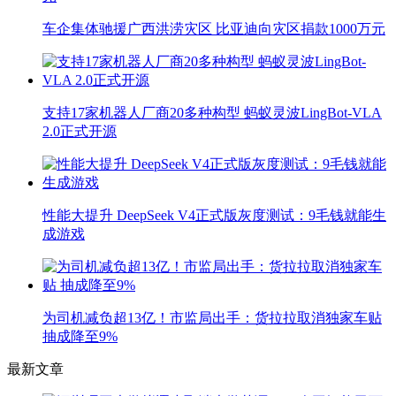
车企集体驰援广西洪涝灾区 比亚迪向灾区捐款1000万元
支持17家机器人厂商20多种构型 蚂蚁灵波LingBot-VLA
2.0正式开源
性能大提升 DeepSeek V4正式版灰度测试：9毛钱就能生
成游戏
为司机减负超13亿！市监局出手：货拉拉取消独家车贴
抽成降至9%
最新文章