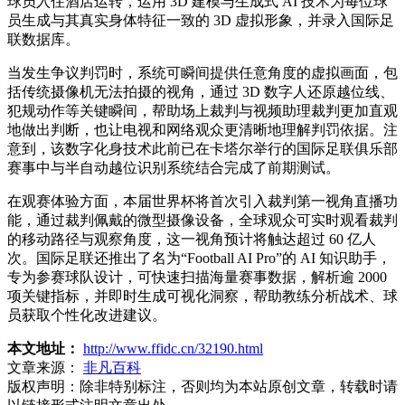
球员入住酒店运转，运用 3D 建模与生成式 AI 技术为每位球
员生成与其真实身体特征一致的 3D 虚拟形象，并录入国际足
联数据库。
当发生争议判罚时，系统可瞬间提供任意角度的虚拟画面，包
括传统摄像机无法拍摄的视角，通过 3D 数字人还原越位线、
犯规动作等关键瞬间，帮助场上裁判与视频助理裁判更加直观
地做出判断，也让电视和网络观众更清晰地理解判罚依据。注
意到，该数字化身技术此前已在卡塔尔举行的国际足联俱乐部
赛事中与半自动越位识别系统结合完成了前期测试。
在观赛体验方面，本届世界杯将首次引入裁判第一视角直播功
能，通过裁判佩戴的微型摄像设备，全球观众可实时观看裁判
的移动路径与观察角度，这一视角预计将触达超过 60 亿人
次。国际足联还推出了名为“Football AI Pro”的 AI 知识助手，
专为参赛球队设计，可快速扫描海量赛事数据，解析逾 2000
项关键指标，并即时生成可视化洞察，帮助教练分析战术、球
员获取个性化改进建议。
本文地址：
http://www.ffidc.cn/32190.html
文章来源：
非凡百科
版权声明：
除非特别标注，否则均为本站原创文章，转载时请