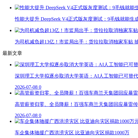
性能大提升 DeepSeek V4正式版灰度测试：9毛钱就能生
为司机减负超13亿！市监局出手：货拉拉取消独家车贴 抽
最新文章
深圳理工大学拟逐步取消大学英语：AI人工智能已可替
2026-07-08
0
高管薪资归零、全员降薪！百强车商兰天集团回应暴雷传
2026-07-08
0
车企集体驰援广西洪涝灾区 比亚迪向灾区捐款1000万