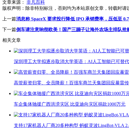
文章来源：
非凡百科
版权声明：
除非特别标注，否则均为本站原创文章，转载时请
上一篇
消息称 SpaceX 要求投行降低 IPO 承销费率，压低至 0.
下一篇
倒车请注意响彻欧美！国产三蹦子让海外农场主排队抢
相关文章
深圳理工大学拟逐步取消大学英语：AI人工智能已可替代
高管薪资归零、全员降薪！百强车商兰天集团回应暴雷传
车企集体驰援广西洪涝灾区 比亚迪向灾区捐款1000万元
支持17家机器人厂商20多种构型 蚂蚁灵波LingBot-VLA 