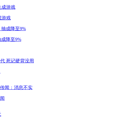
成游戏
成降至9%
代
闻