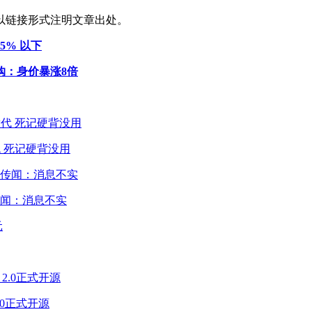
以链接形式注明文章出处。
75% 以下
购：身价暴涨8倍
 死记硬背没用
闻：消息不实
2.0正式开源