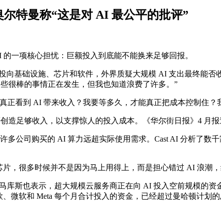
奥尔特曼称“这是对 AI 最公平的批评”
资者对 AI 的一项核心担忧：巨额投入到底能不能换来足够回报。
投向基础设施、芯片和软件，外界质疑大规模 AI 支出最终能否
一些很棒的事情正在发生，但我也知道浪费了许多。”
真正看到 AI 带来收入？我要等多久，才能真正把成本控制住
否创造足够收入，以支撑惊人的投入成本。《华尔街日报》4 月报道
多公司购买的 AI 算力远超实际使用需求。Cast AI 分析了数千
业囤积稀缺 AI 芯片，很多时候并不是因为马上用得上，而是担心错过 A
· 马库斯也表示，超大规模云服务商正在向 AI 投入空前规模的
、微软和 Meta 每个月合计投入的资金，已经超过曼哈顿计划