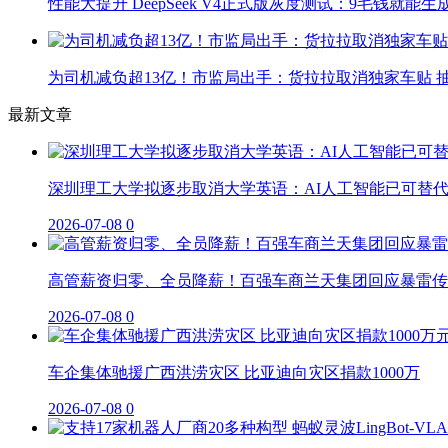
性能大提升 DeepSeek V4正式版灰度测试：9毛钱就能生
为司机减负超13亿！市监局出手：货拉拉取消独家车贴 抽
最新文章
深圳理工大学拟逐步取消大学英语：AI人工智能已可替
2026-07-08
0
高管薪资归零、全员降薪！百强车商兰天集团回应暴雷传
2026-07-08
0
车企集体驰援广西洪涝灾区 比亚迪向灾区捐款1000万
2026-07-08
0