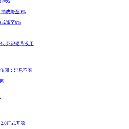
成游戏
成降至9%
代
闻