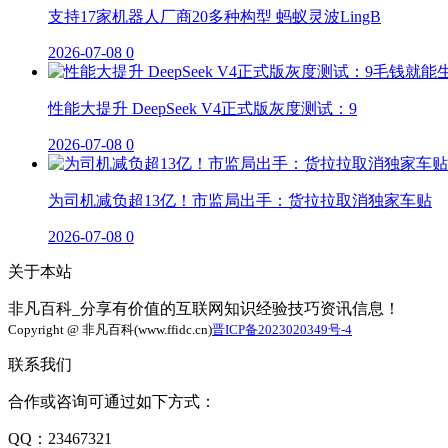
支持17家机器人厂商20多种构型 蚂蚁灵波LingB
2026-07-08
0
性能大提升 DeepSeek V4正式版灰度测试：9
2026-07-08
0
为司机减负超13亿！市监局出手：货拉拉取消独家车贴
2026-07-08
0
关于本站
非凡百科_分享有价值的互联网知识经验技巧资讯信息！
Copyright @ 非凡百科(www.ffidc.cn)
晋ICP备2023020349号-4
联系我们
合作或咨询可通过如下方式：
QQ：23467321