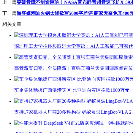
上一篇
突破音障不制造巨响！NASA宣布静音超音速飞机X-59
下一篇
游客嫌潮汕火锅太淡欲写5000字差评 商家无奈免其40
相关文章
深圳理工大学拟逐步取消大学英语：AI人工智能已可替代
高管薪资归零、全员降薪！百强车商兰天集团回应暴雷传
车企集体驰援广西洪涝灾区 比亚迪向灾区捐款1000万元
支持17家机器人厂商20多种构型 蚂蚁灵波LingBot-VLA 