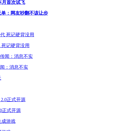
本月首次试飞
0元单：网友吵翻不该让步
 死记硬背没用
闻：消息不实
2.0正式开源