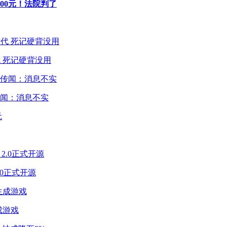
00元！法院判了
 死记硬背没用
闻：消息不实
2.0正式开源
成游戏