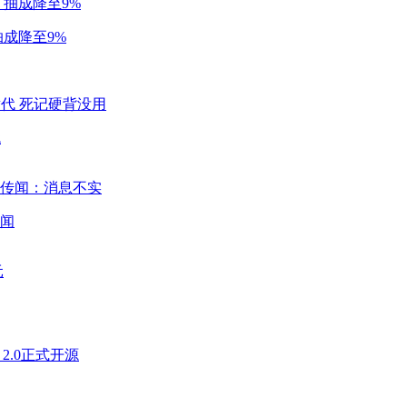
成降至9%
代
闻