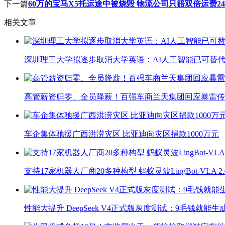
下一篇
60万的宝马X5托运途中被烧毁 物流公司只赔双倍运费24
相关文章
深圳理工大学拟逐步取消大学英语：AI人工智能已可替代
高管薪资归零、全员降薪！百强车商兰天集团回应暴雷传
车企集体驰援广西洪涝灾区 比亚迪向灾区捐款1000万元
支持17家机器人厂商20多种构型 蚂蚁灵波LingBot-VLA 
性能大提升 DeepSeek V4正式版灰度测试：9毛钱就能生