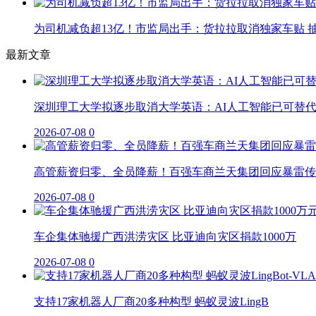
为司机减负超13亿！市监局出手：货拉拉取消独家车贴 抽
最新文章
深圳理工大学拟逐步取消大学英语：AI人工智能已可替
2026-07-08
0
高管薪资归零、全员降薪！百强车商兰天集团回应暴雷传
2026-07-08
0
车企集体驰援广西洪涝灾区 比亚迪向灾区捐款1000万
2026-07-08
0
支持17家机器人厂商20多种构型 蚂蚁灵波LingB