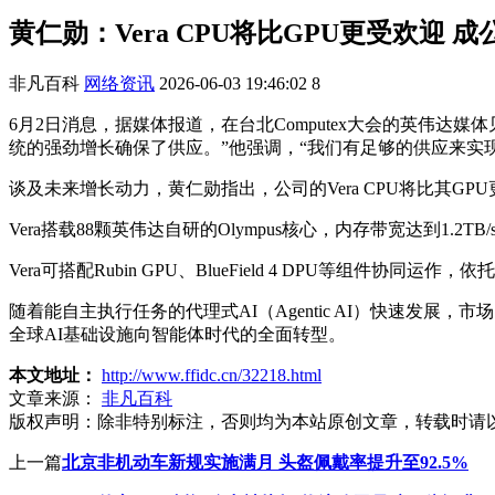
黄仁勋：Vera CPU将比GPU更受欢迎 
非凡百科
网络资讯
2026-06-03 19:46:02
8
6月2日消息，据媒体报道，在台北Computex大会的英伟
统的强劲增长确保了供应。”他强调，“我们有足够的供应来实
谈及未来增长动力，黄仁勋指出，公司的Vera CPU将比其GPU
Vera搭载88颗英伟达自研的Olympus核心，内存带宽达到1
Vera可搭配Rubin GPU、BlueField 4 DPU等组
随着能自主执行任务的代理式AI（Agentic AI）快速发展
全球AI基础设施向智能体时代的全面转型。
本文地址：
http://www.ffidc.cn/32218.html
文章来源：
非凡百科
版权声明：
除非特别标注，否则均为本站原创文章，转载时请
上一篇
北京非机动车新规实施满月 头盔佩戴率提升至92.5%