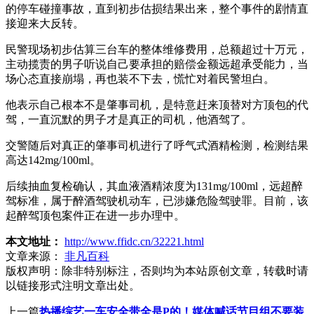
的停车碰撞事故，直到初步估损结果出来，整个事件的剧情直
接迎来大反转。
民警现场初步估算三台车的整体维修费用，总额超过十万元，
主动揽责的男子听说自己要承担的赔偿金额远超承受能力，当
场心态直接崩塌，再也装不下去，慌忙对着民警坦白。
他表示自己根本不是肇事司机，是特意赶来顶替对方顶包的代
驾，一直沉默的男子才是真正的司机，他酒驾了。
交警随后对真正的肇事司机进行了呼气式酒精检测，检测结果
高达142mg/100ml。
后续抽血复检确认，其血液酒精浓度为131mg/100ml，远超醉
驾标准，属于醉酒驾驶机动车，已涉嫌危险驾驶罪。目前，该
起醉驾顶包案件正在进一步办理中。
本文地址：
http://www.ffidc.cn/32221.html
文章来源：
非凡百科
版权声明：
除非特别标注，否则均为本站原创文章，转载时请
以链接形式注明文章出处。
上一篇
热播综艺一车安全带全是P的！媒体喊话节目组不要装