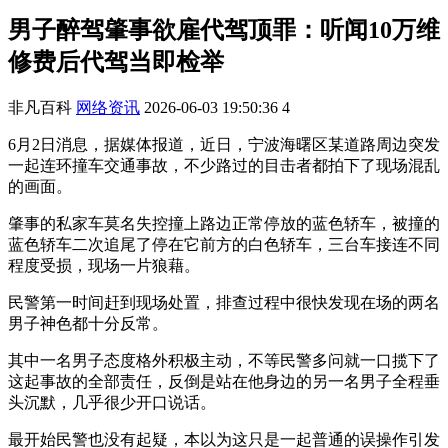
男子醉驾肇事欲雇代驾顶罪：听闻10万维
修费后代驾当即检举
非凡百科
网络资讯
2026-06-03 19:50:36
4
6月2日消息，据媒体报道，近日，宁波海曙区某道路周边突发
一起连环撞车交通事故，不少路过的目击者都拍下了现场混乱
的画面。
肇事的私家车莫名失控撞上路边正常停放的蓝色轿车，被撞的
蓝色轿车二次追尾了停在它前方的白色轿车，三台车接连不同
程度受损，现场一片狼藉。
民警第一时间赶到现场处置，排查过程中很快发现在场的两名
男子神色都十分反常。
其中一名男子态度格外积极主动，不等民警多问就一口揽下了
这起事故的全部责任，反倒是站在他身边的另一名男子全程垂
头沉默，几乎很少开口说话。
最开始民警也没有起疑，本以为这只是一起普通的误操作引发