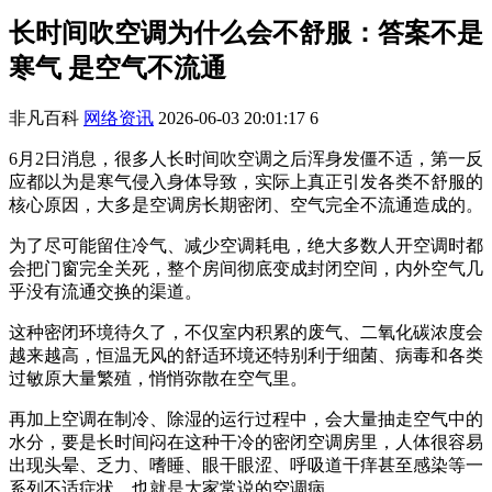
长时间吹空调为什么会不舒服：答案不是
寒气 是空气不流通
非凡百科
网络资讯
2026-06-03 20:01:17
6
6月2日消息，很多人长时间吹空调之后浑身发僵不适，第一反
应都以为是寒气侵入身体导致，实际上真正引发各类不舒服的
核心原因，大多是空调房长期密闭、空气完全不流通造成的。
为了尽可能留住冷气、减少空调耗电，绝大多数人开空调时都
会把门窗完全关死，整个房间彻底变成封闭空间，内外空气几
乎没有流通交换的渠道。
这种密闭环境待久了，不仅室内积累的废气、二氧化碳浓度会
越来越高，恒温无风的舒适环境还特别利于细菌、病毒和各类
过敏原大量繁殖，悄悄弥散在空气里。
再加上空调在制冷、除湿的运行过程中，会大量抽走空气中的
水分，要是长时间闷在这种干冷的密闭空调房里，人体很容易
出现头晕、乏力、嗜睡、眼干眼涩、呼吸道干痒甚至感染等一
系列不适症状，也就是大家常说的空调病。