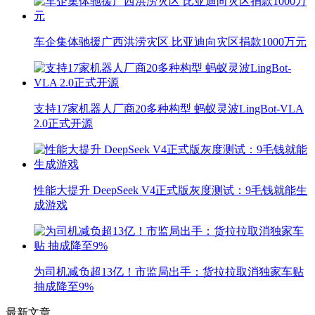
车企集体驰援广西洪涝灾区 比亚迪向灾区捐款1000万元
支持17家机器人厂商20多种构型 蚂蚁灵波LingBot-VLA
2.0正式开源
性能大提升 DeepSeek V4正式版灰度测试：9毛钱就能生
成游戏
为司机减负超13亿！市监局出手：货拉拉取消独家车贴
抽成降至9%
最新文章