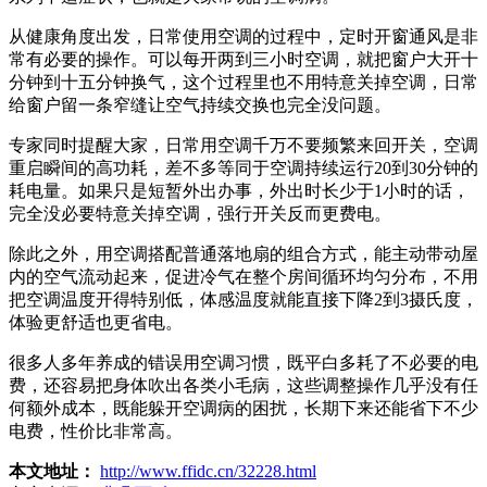
从健康角度出发，日常使用空调的过程中，定时开窗通风是非
常有必要的操作。可以每开两到三小时空调，就把窗户大开十
分钟到十五分钟换气，这个过程里也不用特意关掉空调，日常
给窗户留一条窄缝让空气持续交换也完全没问题。
专家同时提醒大家，日常用空调千万不要频繁来回开关，空调
重启瞬间的高功耗，差不多等同于空调持续运行20到30分钟的
耗电量。如果只是短暂外出办事，外出时长少于1小时的话，
完全没必要特意关掉空调，强行开关反而更费电。
除此之外，用空调搭配普通落地扇的组合方式，能主动带动屋
内的空气流动起来，促进冷气在整个房间循环均匀分布，不用
把空调温度开得特别低，体感温度就能直接下降2到3摄氏度，
体验更舒适也更省电。
很多人多年养成的错误用空调习惯，既平白多耗了不必要的电
费，还容易把身体吹出各类小毛病，这些调整操作几乎没有任
何额外成本，既能躲开空调病的困扰，长期下来还能省下不少
电费，性价比非常高。
本文地址：
http://www.ffidc.cn/32228.html