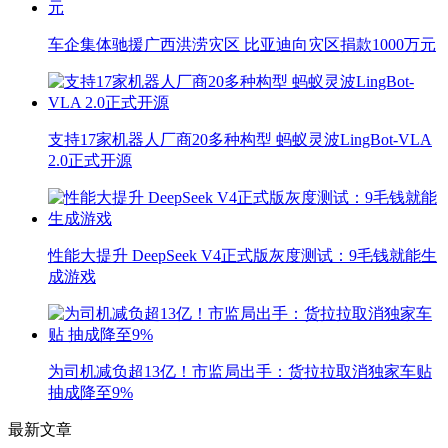
车企集体驰援广西洪涝灾区 比亚迪向灾区捐款1000万元
支持17家机器人厂商20多种构型 蚂蚁灵波LingBot-VLA
2.0正式开源
性能大提升 DeepSeek V4正式版灰度测试：9毛钱就能生
成游戏
为司机减负超13亿！市监局出手：货拉拉取消独家车贴
抽成降至9%
最新文章