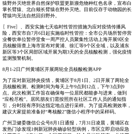
猿野外灭绝世界自然保护联盟更新濒危物种红色名录，宣布白
掌长臂猿、北白颊长臂猿在野外灭绝。目前仅存于动物园的长
臂猿均无法自然回归野外。
〖Five〗、西安实施七天临时性管控措施为应对疫情传播风
险，西安市自7月6日起实施临时性管控：全市公共场所暂停营
业餐饮单位暂停堂食一周严控人员聚集性活动上海开展9区全
员核酸筛查上海市宣布对黄浦、徐汇等9个区全域，以及浦东
新区等3个区局部区域开展为期3天的全员核酸检测，强化疫情
监测预警机制。
8月1-2日广州黄埔区开展两轮全员核酸检测APP
为了应对新冠肺炎疫情，黄埔区于8月1日、2日开展了两轮全
员核酸检测。检测时间为每天上午9点到12点，下午3点到9
点。此次检测工作旨在确保每一位居民都能参与进来，做到
“应检尽检”。居民朋友们需按照所在社区工作人员的通知指
引，分时段有序到达指定地点进行采样。为了提高检测效率，
建议大家提前准备好“粤核酸2”微信小程序中的采样码。
广州卫健委微信公众号8月1日通报，7月31日凌晨，黄埔区在
发热门诊发现1例新冠肺炎确诊轻型病例，市区立即启动应急