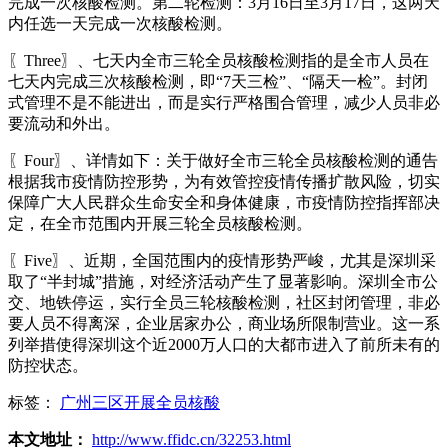
完成一次核酸检测。第二轮检测：3月16日至3月17日，这两天
内任选一天完成一次核酸检测。
〖Three〗、七天内全市三轮全员核酸检测指的是全市人员在
七天内完成三次核酸检测，即“7天三检”、“隔天一检”。封闭
式管理不是不能进出，而是实行严格围合管理，减少人员非必
要流动和外出。
〖Four〗、详情如下：关于做好全市三轮全员核酸检测的通告
根据我市疫情防控形势，为有效管控疫情传播扩散风险，切实
保障广大人民群众生命安全和身体健康，市疫情防控指挥部决
定，在全市范围内开展三轮全员核酸检测。
〖Five〗、近期，全国范围内的疫情形势严峻，尤其是深圳采
取了“半封城”措施，对经济活动产生了显著影响。深圳全市公
交、地铁停运，实行全员三轮核酸检测，社区封闭管理，非必
要人员不得离深，企业居家办公，商业场所限制营业。这一系
列举措使得深圳这个近2000万人口的大都市进入了前所未有的
防控状态。
标签：
广州三区开展全员核酸
本文地址：
http://www.ffidc.cn/32253.html