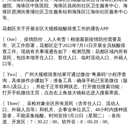
健院、海珠区中医医院、海珠区昌岗街社区卫生服务中心、海
珠区琶洲街黄埔社区卫生服务站和海珠区江海街社区服务中心
等。
花都区关于开展全区大规模核酸筛查工作的通告APP
〖One〗、疫情防控，人人有责！根据最新疫情防控需要及
市、区工作部署，花都区定于2022年7月11日开展全员核酸筛
查工作。现就有关事项通告如下：检测范围：花都区域内所有
居民，包括本地常住人口、暂住人口、临时流动人口、外籍人
口等。
〖Two〗、广州大规模筛查结果可通过微信“粤康码”小程序查
询，具体操作步骤如下：准备工具：确保手机已安装微信（版
本0.2及以上），并处于正常联网状态。打开微信搜索功能：
打开手机微信主页，点击右上角放大镜标志进入搜索界面。
〖Three〗、采检对象全区所有居民（含常住人口、流动人
口、外籍人员等）和机关、企事业单位员工。48小时内接种疫
苗者，不能采集核酸。时间安排3月22日（星期二）：各街
道、开发区：7：30-22：00。软件谷：8：00-20：00。