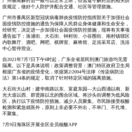
广州番禺解封后一般可以正常上班，但需遵守解封后的相关防
疫规定，做好个人防护并配合交通、社区等管理措施。
广州市番禺区新型冠状病毒肺炎疫情防控指挥部关于加强社会
面疫情防控措施的通告为保障人民群众身体健康和生命安全，
经研究，决定进一步加强社会面疫情防控措施，现将有关事项
通告如下：洛浦街、大石街、钟村街、小谷围街、南村镇辖区
内歌舞厅、酒吧、网吧、棋牌室、麻将馆、足浴采耳店、洗浴
中心暂停营业。
自2021年7月7日下午6时起，广东全省居民到澳门旅游均无需
隔离。以下是具体说明：政策调整背景：澳门特区政府卫生局
根据广东省的疫情变化，依据第2/2004号法律《传染病防治
法》第14条的规定，取消了针对特定区域的隔离措施。
大石街大山村：建华南路以东、富庭东园—大山西涌以南、新
光大道以西、群贤路以北的围合区域。将沙头街调整为低风险
区，执行以下疫情防控措施。减少人员聚集。市民除接受核酸
检测和紧急就医外，原则上非必要不外出，不串门、不扎堆、
不聚集。
7月9日海珠区开展全区全员核酸APP