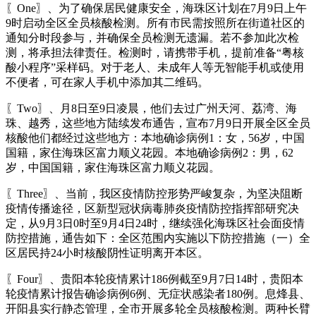
〖One〗、为了确保居民健康安全，海珠区计划在7月9日上午
9时启动全区全员核酸检测。所有市民需按照所在街道社区的
通知分时段参与，并确保全员检测无遗漏。若不参加此次检
测，将承担法律责任。检测时，请携带手机，提前准备“粤核
酸小程序”采样码。对于老人、未成年人等无智能手机或使用
不便者，可在家人手机中添加其二维码。
〖Two〗、月8日至9日凌晨，他们去过广州天河、荔湾、海
珠、越秀，这些地方陆续发布通告，宣布7月9日开展全区全员
核酸他们都经过这些地方：本地确诊病例1：女，56岁，中国
国籍，家住海珠区富力顺义花园。本地确诊病例2：男，62
岁，中国国籍，家住海珠区富力顺义花园。
〖Three〗、当前，我区疫情防控形势严峻复杂，为坚决阻断
疫情传播途径，区新型冠状病毒肺炎疫情防控指挥部研究决
定，从9月3日0时至9月4日24时，继续强化海珠区社会面疫情
防控措施，通告如下：全区范围内实施以下防控措施（一）全
区居民持24小时核酸阴性证明离开本区。
〖Four〗、贵阳本轮疫情累计186例截至9月7日14时，贵阳本
轮疫情累计报告确诊病例6例、无症状感染者180例。息烽县、
开阳县实行静态管理，全市开展多轮全员核酸检测。两种长臂