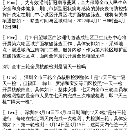
〖Four〗、为有效遏制新冠病毒蔓延，全力保障全市人民生命
安全和身体健康，荆门市新型冠状病毒感染的肺炎疫情防控指
挥部决定在荆门中心城区开展区域扩面核酸筛查。现将有关事
项通告如下：筛查时间与区域时间：2022年4月11日6时至4月
12日6时。
〖Five〗、月19日望城区白沙洲街道基成社区卫生服务中心将
开展第六轮区域扩面核酸筛查工作，具体安排如下：采样地
点：晟通城商业街南门二楼。服务内容：作为第六轮区域扩面
核酸筛查社区点，面向全体居民开展全员核酸采样。
深圳全市三轮全员核酸检测是隔天一检吗
〖One〗、深圳全市三轮全员核酸检测整体上是“7天三检”“隔
天一检”，但福田、南山、罗湖和宝安等四区按照“一天一检”
开展核酸筛查。具体如下：整体安排：七天内全市三轮全员核
酸检测指的是全市人员在七天内完成三次核酸检测，即“7天三
检”“隔天一检”。
〖Two〗、深圳在3月14日至3月20日期间的“7天3检”是分三轮
进行，每轮在指定两天内完成一次检测，共检测三轮，具体安
排如下：第一轮检测：3月14日至3月15日，这两天内任选一天