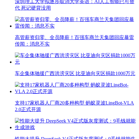
深圳理工大学拟逐步取消大学英语：AI人工智能已可替
代 死记硬背没用
高管薪资归零、全员降薪！百强车商兰天集团回应暴雷
传闻：消息不实
车企集体驰援广西洪涝灾区 比亚迪向灾区捐款1000万元
支持17家机器人厂商20多种构型 蚂蚁灵波LingBot-VLA
2.0正式开源
性能大提升 DeepSeek V4正式版灰度测试：9毛钱就能生