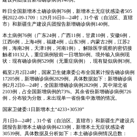
昨日全国新增本土确诊病例76例，新增本土无症状感染者505
例2022-09-1709：129月16日0—24时，31个省（自治区、直辖
市）和新疆生产建设兵团报告新增确诊病例140例。
本土病例76例（广东24例，广西11例，甘肃10例，安徽6例，
江西6例，上海4例，福建4例，山东3例，内蒙古2例，江苏2
例，海南2例，天津1例，河南1例）。解除医学观察的密切接
触者10132人，重症病例较前一日增加6例。境外输入病例现
状：现有确诊病例529例（无重症病例），现有疑似病例3例。
截至2月2日24时，国家卫生健康委公布全国累计报告确诊病例
17205例，新增确诊病例2829例。具体数据如下：新增确诊病
例2月2日0—24时，全国新增确诊病例2829例，其中湖北省
2103例，占全国新增病例的73%。其余省份新增确诊病例726
例，分布较为分散，未出现单一省份集中激增的情况。
国家卫健委:1日新增本土“4233+30539”
月1日0—24时，31个省（自治区、直辖市）和新疆生产建设兵
团报告新增本土确诊病例4233例，新增本土无症状感染者
30539例。具体数据及分析如下：本土确诊病例情况总数：