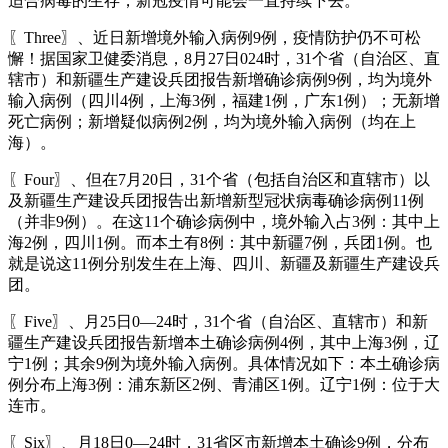
适合病毒的生存，新冠疫情可能会一直持续下去。
〖Three〗、近日新增境外输入病例9例，疫情防护仍不可松
懈！据国家卫健委消息，8月27日024时，31个省（自治区、直
辖市）和新疆生产建设兵团报告新增确诊病例9例，均为境外
输入病例（四川4例，上海3例，福建1例，广东1例）；无新增
死亡病例；新增疑似病例2例，均为境外输入病例（均在上
海）。
〖Four〗、但在7月20日，31个省（包括自治区和直辖市）以
及新疆生产建设兵团报告出新增新型冠状病毒确诊病例11例
（并非9例）。在这11个确诊病例中，境外输入占3例：其中上
海2例，四川1例。而本土有8例：其中新疆7例，兵团1例。也
就是说这11例分别发生在上海、四川、新疆及新疆生产建设兵
团。
〖Five〗、月25日0—24时，31个省（自治区、直辖市）和新
疆生产建设兵团报告新增本土确诊病例4例，其中上海3例，辽
宁1例；其余9例为境外输入病例。具体情况如下：本土确诊病
例分布上海3例：浦东新区2例、青浦区1例。辽宁1例：位于大
连市。
〖Six〗、月18日0—24时，31省区市新增本土确诊9例，分布