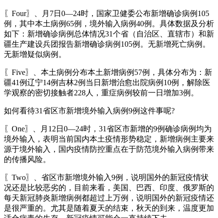
〖Four〗、月7日0—24时，国家卫健委公布新增确诊病例105
例，其中本土病例65例，境外输入病例40例。具体数据及分析
如下：新增确诊病例总体情况31个省（自治区、直辖市）和新
疆生产建设兵团报告新增确诊病例105例。无新增死亡病例。
无新增疑似病例。
〖Five〗、本土病例分布本土新增病例57例，具体分布为：新
疆41例辽宁14例吉林2例当日新增治愈出院病例10例，解除医
学观察的密切接触者228人，重症病例较前一日增加3例。
如何看待31省区市新增境外输入病例9例这件事呢?
〖One〗、月12日0—24时，31省区市新增的9例确诊病例均为
境外输入，表明当前国内本土疫情形势稳定，新增病例主要来
源于境外输入，国内疫情防控重点在于防范境外输入病例带来
的传播风险。
〖Two〗、省区市新增境外输入9例，说明国外的新冠疫情状
况还是比较恶劣的，目前来看，美国、巴西、印度、俄罗斯的
每天新冠肺炎新增病例都超过上万例，说明国外的新冠疫情还
是很严重的。尤其是随着夏天的结束，秋天的到来，温度更加