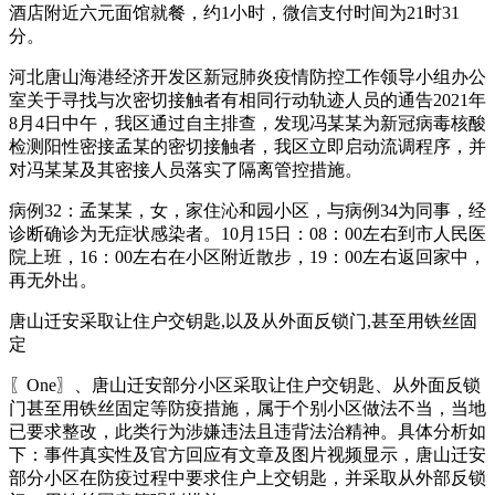
酒店附近六元面馆就餐，约1小时，微信支付时间为21时31
分。
河北唐山海港经济开发区新冠肺炎疫情防控工作领导小组办公
室关于寻找与次密切接触者有相同行动轨迹人员的通告2021年
8月4日中午，我区通过自主排查，发现冯某某为新冠病毒核酸
检测阳性密接孟某的密切接触者，我区立即启动流调程序，并
对冯某某及其密接人员落实了隔离管控措施。
病例32：孟某某，女，家住沁和园小区，与病例34为同事，经
诊断确诊为无症状感染者。10月15日：08：00左右到市人民医
院上班，16：00左右在小区附近散步，19：00左右返回家中，
再无外出。
唐山迁安采取让住户交钥匙,以及从外面反锁门,甚至用铁丝固
定
〖One〗、唐山迁安部分小区采取让住户交钥匙、从外面反锁
门甚至用铁丝固定等防疫措施，属于个别小区做法不当，当地
已要求整改，此类行为涉嫌违法且违背法治精神。具体分析如
下：事件真实性及官方回应有文章及图片视频显示，唐山迁安
部分小区在防疫过程中要求住户上交钥匙，并采取从外部反锁