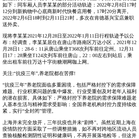
如下：同车厢人员李某某的部分活动轨迹：2022年2月8日17时
12分到新购物中心底商新时代快餐店用餐，17时20分离开。
2022年2月6日18时到2月11日21时，多次在肯德基兴宝店兼职
送外卖。
现将李某某2021年12月28日至2022年1月11日行程轨迹予以公
布：经调查，李某某居住在唐山市路南区万达小区，2021年12
月28日1：28-6：11从唐山乘坐T368次列车前往定州。12月31
日17：28乘坐T124次列车前往唐山，22：00左右到站后，乘
坐出租车前往万达十字街糖潮网咖上网。
关注:“抗疫三年”,养老院都在苦撑!
“抗疫三年”养老院面临多重困境，包括严格封控下的需求保障
难题、行业积累问题的集中爆发、行业受重创及对老年人福利
的潜在损害。具体如下：严格封控下养老院的需求保障难题老
人基本生活与精神需求受影响：全国养老机构封控力度持续收
紧，实行“全封闭”管理。
上海并未完全放开，三年抗疫也并未“剧终”。虽然近期上海在
疫情防控方面采取了一些调整措施，如不再对跨地区流动人员
查验核酸检测阴性证明和健康码，不再开展落地检等，但这并