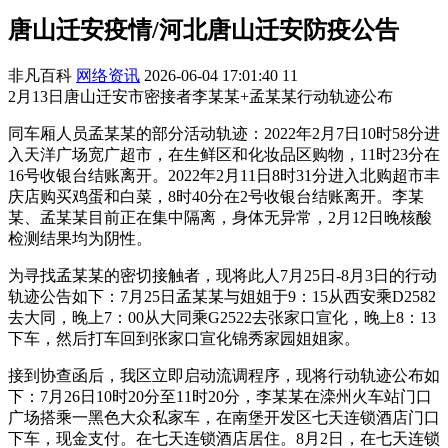
唐山迁安疫情/河北唐山迁安防疫公告
非凡百科
网络资讯
2026-06-04 17:01:40
11
2月13日唐山迁安市密接者李某某+孟某某行动轨迹公布
同车厢人员孟某某的部分活动轨迹：2022年2月7日10时58分进
入天洋广场宽广超市，在生鲜区和化妆品区购物，11时23分在
16号收银台结账离开。2022年2月11日8时31分进入北购超市丰
庆店购买鸡蛋和白菜，8时40分在2号收银台结账离开。李某
某、孟某某目前正在集中隔离，身体无异常，2月12日晚核酸
检测结果均为阴性。
为寻找孟某某的密切接触者，现将此人7月25日-8月3日的行动
轨迹公告如下：7月25日孟某某与姐姐于9：15从西安乘D2582
去大同，晚上7：00从大同乘G2522去张家口宣化，晚上8：13
下车，然后打车回到张家口宣化锦秀家园姐姐家。
接到协查函后，我区立即启动流调程序，现将行动轨迹公布如
下：7月26日10时20分至11时20分，李某某在滦州火车站门口
广场搭乘一黑色大众私家车，在南堡开发区七天连锁酒店门口
下车，现金支付。在七天连锁酒店居住。8月2日，在七天连锁