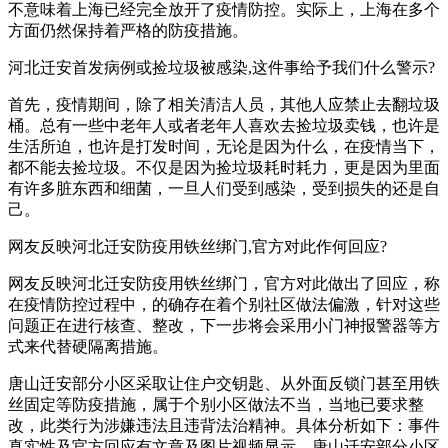
不意味着上海已经完全放开了疫情防控。实际上，上海在多个
方面仍然保持着严格的防疫措施。
河北迁安首发病例或捡垃圾被感染,这件事给予我们什么警示?
首先，疫情期间，除了相关清洁人员，其他人应禁止去翻垃圾
桶。总有一些中老年人或者老年人喜欢去捡垃圾卖钱，也许是
生活所迫，也许是打发时间，无论是因为什么，在疫情当下，
都不能去捡垃圾。不仅是因为捡垃圾耗时耗力，更是因为里面
有许多脏东西和细菌，一旦人们受到感染，受到损失的还是自
己。
网友反映河北迁安防疫用铁丝绑门,官方对此作何回应?
网友反映河北迁安防疫用铁丝绑门，官方对此做出了回应，称
在疫情防控过程中，的确存在着个别社区做法偏激，针对这些
问题正在进行核查、整改，下一步将会采用小门神报警器等方
式来代替硬隔离措施。
唐山迁安部分小区采取让住户交钥匙、从外面反锁门甚至用铁
丝固定等防疫措施，属于个别小区做法不当，当地已要求整
改，此类行为涉嫌违法且违背法治精神。具体分析如下：事件
真实性及官方回应有文章及图片视频显示，唐山迁安部分小区