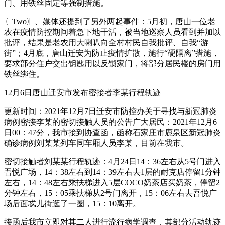
门、用铁丝固定等强制措施。
〖Two〗、媒体还提到了另外两起事件：5月初，唐山一位老
农在疫情防控期间着急下地干活，被当地巡察人员看到并加以
批评，结果是老农用大喇叭向全村村民自我批评、自我“游
街”；4月底，唐山迁安为防止疫情扩散，施行“硬隔离”措施，
要求部分住户交出钥匙用以反锁家门，将部分居民楼的房门用
铁丝绑住。
12月6日唐山迁安市发布密接者李某行程轨迹
更新时间：2021年12月7日迁安市防控办关于寻找与新冠肺炎
病例密接李某的密切接触人员的公告广大居民：2021年12月6
日00：47分，我市接到协查函，函称石家庄市鹿泉区新冠肺炎
确诊病例刘某某列车同车厢人员李某，目前在我市。
密切接触者刘某某行程轨迹：4月24日14：36左右从5号门进入
吾悦广场，14：38左右到14：39左右去1层的耐克店停留1分钟
左右，14：48左右乘扶梯进入5层COCO奶茶店买奶茶，停留2
分钟左右，15：05乘扶梯从2号门离开，15：06左右去吾悦广
场后面忒儿街逛了一圈，15：10离开。
接函后我市立即对其二人进行流行病学调查，其部分活动轨迹