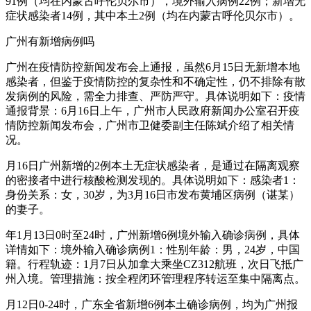
91例（均在内蒙古呼伦贝尔市），境外输入病例22例；新增无
症状感染者14例，其中本土2例（均在内蒙古呼伦贝尔市）。
广州有新增病例吗
广州在疫情防控新闻发布会上通报，虽然6月15日无新增本地
感染者，但鉴于疫情防控的复杂性和不确定性，仍不排除有散
发病例的风险，需全力排查、严防严守。具体说明如下：疫情
通报背景：6月16日上午，广州市人民政府新闻办公室召开疫
情防控新闻发布会，广州市卫健委副主任陈斌介绍了相关情
况。
月16日广州新增的2例本土无症状感染者，是通过在隔离观察
的密接者中进行核酸检测发现的。具体说明如下：感染者1：
身份关系：女，30岁，为3月16日市发布黄埔区病例（谌某）
的妻子。
年1月13日0时至24时，广州新增6例境外输入确诊病例，具体
详情如下：境外输入确诊病例1：性别年龄：男，24岁，中国
籍。行程轨迹：1月7日从加拿大乘坐CZ312航班，次日飞抵广
州入境。管理措施：按全程闭环管理程序转运至集中隔离点。
月12日0-24时，广东全省新增6例本土确诊病例，均为广州报