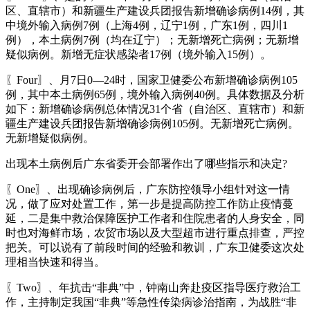
区、直辖市）和新疆生产建设兵团报告新增确诊病例14例，其
中境外输入病例7例（上海4例，辽宁1例，广东1例，四川1
例），本土病例7例（均在辽宁）；无新增死亡病例；无新增
疑似病例。新增无症状感染者17例（境外输入15例）。
〖Four〗、月7日0—24时，国家卫健委公布新增确诊病例105
例，其中本土病例65例，境外输入病例40例。具体数据及分析
如下：新增确诊病例总体情况31个省（自治区、直辖市）和新
疆生产建设兵团报告新增确诊病例105例。无新增死亡病例。
无新增疑似病例。
出现本土病例后广东省委开会部署作出了哪些指示和决定?
〖One〗、出现确诊病例后，广东防控领导小组针对这一情
况，做了应对处置工作，第一步是提高防控工作防止疫情蔓
延，二是集中救治保障医护工作者和住院患者的人身安全，同
时也对海鲜市场，农贸市场以及大型超市进行重点排查，严控
把关。可以说有了前段时间的经验和教训，广东卫健委这次处
理相当快速和得当。
〖Two〗、年抗击“非典”中，钟南山奔赴疫区指导医疗救治工
作，主持制定我国“非典”等急性传染病诊治指南，为战胜“非