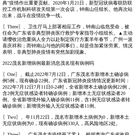
典”疫情作出重要贡献。2020年1月21日，新型冠状病毒联防联
控工作机制科研攻关组第一次会议，钟南山任组长。他再次站
出来，战斗在疫情抗争一线。
〖Three〗、卫生厅马上部署相应工作，钟南山临危受命，被
任命为广东省非典型肺炎医疗救护专家指导小组组长。▲主动
请缨收治危重病人全力以赴制定医疗方案羊年春节，广州一派
喜庆祥和；而钟南山与他的同事们，却是倍加紧张劳累。情况
表明，非典型肺炎疫情有突然加剧现象。
2022茂名新增病例最新消息茂名现有病例吗
〖One〗、截止2022年7月12日，广东茂名市新增本土确诊病
例5例，现有确诊22例。广东省新冠肺炎疫情情况更新时间：
2022年7月12日7月11日0-24时，全省新增本土确诊病例22例，
含2例无症状感染者转确诊病例；新增本土无症状感染者20
例。全省新增境外输入确诊病例11例，含1例无症状感染者转
确诊病例；新增境外输入无症状感染者11例。
〖Two〗、年11月22日，茂名市新增本土病例为0，新增本土
无症状病例为0，现有确诊病例330人，高风险地区2处。
〖Three〗、广东茂名市疫情死了零人。根据查询广东省政府