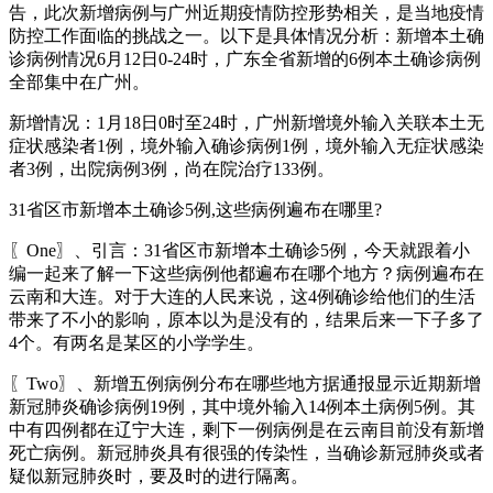
告，此次新增病例与广州近期疫情防控形势相关，是当地疫情
防控工作面临的挑战之一。以下是具体情况分析：新增本土确
诊病例情况6月12日0-24时，广东全省新增的6例本土确诊病例
全部集中在广州。
新增情况：1月18日0时至24时，广州新增境外输入关联本土无
症状感染者1例，境外输入确诊病例1例，境外输入无症状感染
者3例，出院病例3例，尚在院治疗133例。
31省区市新增本土确诊5例,这些病例遍布在哪里?
〖One〗、引言：31省区市新增本土确诊5例，今天就跟着小
编一起来了解一下这些病例他都遍布在哪个地方？病例遍布在
云南和大连。对于大连的人民来说，这4例确诊给他们的生活
带来了不小的影响，原本以为是没有的，结果后来一下子多了
4个。有两名是某区的小学学生。
〖Two〗、新增五例病例分布在哪些地方据通报显示近期新增
新冠肺炎确诊病例19例，其中境外输入14例本土病例5例。其
中有四例都在辽宁大连，剩下一例病例是在云南目前没有新增
死亡病例。新冠肺炎具有很强的传染性，当确诊新冠肺炎或者
疑似新冠肺炎时，要及时的进行隔离。