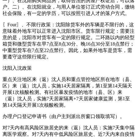
一）、在沈阳购买商品房，取得合法的房屋产权证后，可以落
户。二）、在沈阳就业，与用人单位签订正式劳动合同，缴纳
社会保险，有一定的学历，可以按照引进人才的落户方式。
〖Four〗、不限行政策：沈阳除货车外的车辆是不限行的，这
意味着外地车可以正常进入沈阳市区。货车限行规定：需要注
意的是，沈阳市对货车有一定的限行规定。二环路以内的轻型
箱货和微型货车在早7点至8点30分、晚16点30分至18点禁行；
中重型货车在7点至22点禁行。因此，如果外地车是货车，需
要遵守这些限行规定。
沈阳入沈政策
重点关注地区来（返）沈人员和重点管控地区所在地市（县、
区）来（返）沈人员，实施14天居家隔离，第1至第14天隔天
开展1次核酸检测。有社区暴发疫情的地市（县、区）来
（返）沈人员，实施7天居家隔离+7天居家健康监测，第1至
第14天隔天开展1次核酸检测。
办理户口登记申请书（由户主到派出所窗口领取填写）。
对7天内有高风险区旅居史的来（返）沈人员：实施7天集中隔
离医学观察。对7天内有中低风险区旅居史、近7天内来自疫情