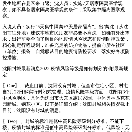
发生地所在县区来（返）沈人员：实施7天居家隔离医学观
察，如不具备居家隔离医学观察条件，采取集中隔离医学观
察。
入境人员：实行“5天集中隔离+3天居家隔离”。出/离沈（从沈
阳前往外地）建议本地市民朋友非必要不离沈，如确有外出需
求，出行前要全面了解目的地疫情风险状态和疫情防控政策，
精心制定行程规划，准备充足的防护物品，提前向所在社区
（单位）报备，自觉服从目的地疫情防控要求，落实好各项防
控措施。
沈阳封城最新消息2022:疫情风险等级是如何划分的?附最新规
定!
〖One〗、截止目前，沈阳没有封城，但全市住宅小区、村屯
自3月22日起实行封闭式管理。疫情风险等级方面，沈阳有3个
中风险地区，具体为沈阳市大东区惠民家园、中体奥林匹克花
园新城、钢花小区。以下是详细介绍：沈阳封城相关情况截止
目前，沈阳没有封城的消息。
〖Two〗、封城的标准是低中高风险等级划分标准。不能下
楼。疫情封城的标准是低中高风险等级划分标准。低风险：无